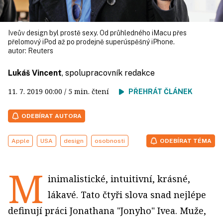
Iveův design byl prostě sexy. Od průhledného iMacu přes
přelomový iPod až po prodejně superúspěšný iPhone.
autor:
Reuters
Lukáš Vincent
, spolupracovník redakce
11. 7. 2019
00:00
/ 5 min. čtení
PŘEHRÁT ČLÁNEK
ODEBÍRAT AUTORA
Apple
USA
design
osobnosti
ODEBÍRAT TÉMA
M
inimalistické, intuitivní, krásné,
lákavé. Tato čtyři slova snad nejlépe
definují práci Jonathana "Jonyho" Ivea. Muže,