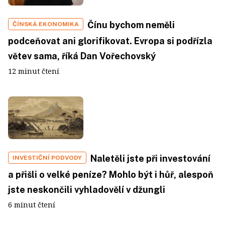
Čínu bychom neměli
ČÍNSKÁ EKONOMIKA
podceňovat ani glorifikovat. Evropa si podřízla
větev sama, říká Dan Vořechovský
12 minut čtení
Naletěli jste při investování
INVESTIČNÍ PODVODY
a přišli o velké peníze? Mohlo být i hůř, alespoň
jste neskončili vyhladovělí v džungli
6 minut čtení