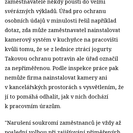
zaměstnavatelé někdy pouští do velmi
svérázných výkladů. Úřad pro ochranu
osobních údajů v minulosti řešil například
dotaz, zda může zaměstnavatel nainstalovat
kamerový systém v kuchyňce na pracovišti
kvůli tomu, že se z lednice ztrácí jogurty.
Takovou ochranu potravin ale úřad označil
za nepřiměřenou. Podle inspekce práce pak
nemůže firma nainstalovat kamery ani
v kancelářských prostorách s vysvětlením, že
jí to pomáhá odhalit, jak v nich dochází
k pracovním úrazům.
"Narušení soukromí zaměstnanců je vždy až
poslední volbou při zajišťování přiměřených