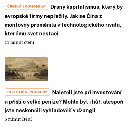
Drsný kapitalismus, který by
ČÍNSKÁ EKONOMIKA
evropské firmy nepřežily. Jak se Čína z
montovny proměnila v technologického rivala,
kterému svět nestačí
11 minut čtení
Naletěli jste při investování
INVESTIČNÍ PODVODY
a přišli o velké peníze? Mohlo být i hůř, alespoň
jste neskončili vyhladovělí v džungli
6 minut čtení