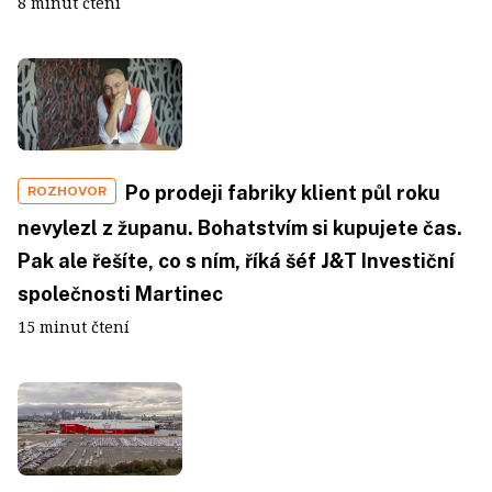
8 minut čtení
Po prodeji fabriky klient půl roku
ROZHOVOR
nevylezl z županu. Bohatstvím si kupujete čas.
Pak ale řešíte, co s ním, říká šéf J&T Investiční
společnosti Martinec
15 minut čtení