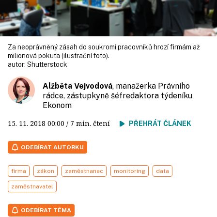
Za neoprávněný zásah do soukromí pracovníků hrozí firmám až
milionová pokuta (ilustrační foto).
autor:
Shutterstock
Alžběta Vejvodová
, manažerka Právního
rádce, zástupkyně šéfredaktora týdeníku
Ekonom
15. 11. 2018
00:00
/ 7 min. čtení
PŘEHRÁT ČLÁNEK
ODEBÍRAT AUTORKU
firma
zákon
zaměstnanec
monitoring
data
zaměstnavatel
ODEBÍRAT TÉMA