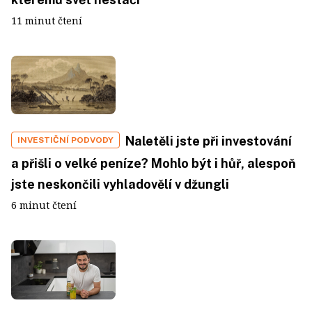
11 minut čtení
Naletěli jste při investování
INVESTIČNÍ PODVODY
a přišli o velké peníze? Mohlo být i hůř, alespoň
jste neskončili vyhladovělí v džungli
6 minut čtení