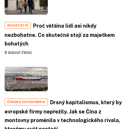
Proč většina lidí asi nikdy
BOHATSTVÍ
nezbohatne. Co skutečně stojí za majetkem
bohatých
8 minut čtení
Drsný kapitalismus, který by
ČÍNSKÁ EKONOMIKA
evropské firmy nepřežily. Jak se Čína z
montovny proměnila v technologického rivala,
kterému svět nestačí