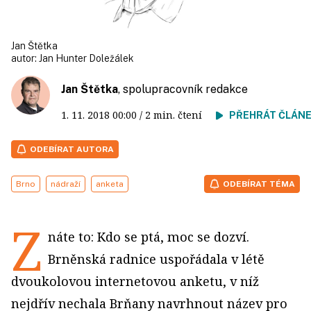
Jan Štětka
autor:
Jan Hunter Doležálek
Jan Štětka
, spolupracovník redakce
1. 11. 2018
00:00
/ 2 min. čtení
PŘEHRÁT ČLÁN
ODEBÍRAT AUTORA
Brno
nádraží
anketa
ODEBÍRAT TÉMA
Z
náte to: Kdo se ptá, moc se dozví.
Brněnská radnice uspořádala v létě
dvoukolovou internetovou anketu, v níž
nejdřív nechala Brňany navrhnout název pro