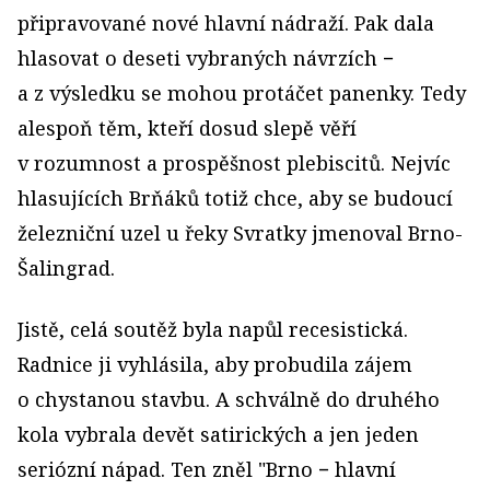
připravované nové hlavní nádraží. Pak dala
hlasovat o deseti vybraných návrzích −
a z výsledku se mohou protáčet panenky. Tedy
alespoň těm, kteří dosud slepě věří
v rozumnost a prospěšnost plebiscitů. Nejvíc
hlasujících Brňáků totiž chce, aby se budoucí
železniční uzel u řeky Svratky jmenoval Brno-
Šalingrad.
Jistě, celá soutěž byla napůl recesistická.
Radnice ji vyhlásila, aby probudila zájem
o chystanou stavbu. A schválně do druhého
kola vybrala devět satirických a jen jeden
seriózní nápad. Ten zněl "Brno − hlavní