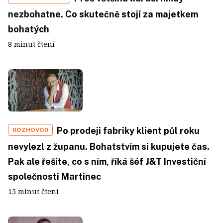
nezbohatne. Co skutečně stojí za majetkem
bohatých
8 minut čtení
Po prodeji fabriky klient půl roku
ROZHOVOR
nevylezl z županu. Bohatstvím si kupujete čas.
Pak ale řešíte, co s ním, říká šéf J&T Investiční
společnosti Martinec
15 minut čtení