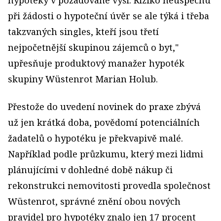
hypotéky v požadované výši. Riziko neúspěchu
při žádosti o hypoteční úvěr se ale týká i třeba
takzvaných singles, kteří jsou třetí
nejpočetnější skupinou zájemců o byt,"
upřesňuje produktový manažer hypoték
skupiny Wüstenrot Marian Holub.
Přestože do uvedení novinek do praxe zbývá
už jen krátká doba, povědomí potenciálních
žadatelů o hypotéku je překvapivě malé.
Například podle průzkumu, který mezi lidmi
plánujícími v dohledné době nákup či
rekonstrukci nemovitosti provedla společnost
Wüstenrot, správné znění obou nových
pravidel pro hypotéky znalo jen 17 procent