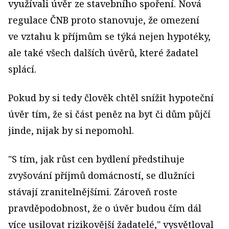
využívali úvěr ze stavebního spoření. Nová
regulace ČNB proto stanovuje, že omezení
ve vztahu k příjmům se týká nejen hypotéky,
ale také všech dalších úvěrů, které žadatel
splácí.
Pokud by si tedy člověk chtěl snížit hypoteční
úvěr tím, že si část peněz na byt či dům půjčí
jinde, nijak by si nepomohl.
"S tím, jak růst cen bydlení předstihuje
zvyšování příjmů domácností, se dlužníci
stávají zranitelnějšími. Zároveň roste
pravděpodobnost, že o úvěr budou čím dál
více usilovat rizikovější žadatelé," vysvětloval