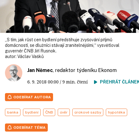
„S tím, jak růst cen bydlení předstihuje zvyšování příjmů
domácností, se dlužníci stávají zranitelnějšími,“ vysvětloval
guvernér ČNB Jiří Rusnok.
autor:
Václav Vašků
Jan Němec
, redaktor týdeníku Ekonom
6. 9. 2018
00:00
/ 9 min. čtení
PŘEHRÁT ČLÁNE
ODEBÍRAT AUTORA
banka
bydlení
ČNB
úvěr
úrokové sazby
hypotéka
ODEBÍRAT TÉMA