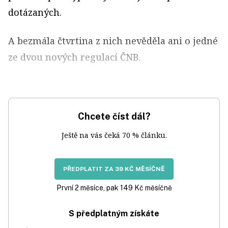
dotázaných.
A bezmála čtvrtina z nich nevěděla ani o jedné
ze dvou nových regulací ČNB.
Chcete číst dál?
Ještě na vás čeká 70 % článku.
PŘEDPLATIT ZA 39 KČ MĚSÍČNĚ
První 2 měsíce, pak 149 Kč měsíčně
S předplatným získáte