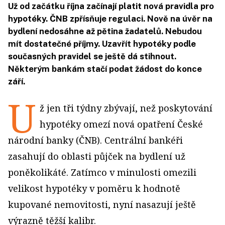
Už od začátku října začínají platit nová pravidla pro
hypotéky. ČNB zpřísňuje regulaci. Nově na úvěr na
bydlení nedosáhne až pětina žadatelů. Nebudou
mít dostatečné příjmy. Uzavřít hypotéky podle
současných pravidel se ještě dá stihnout.
Některým bankám stačí podat žádost do konce
září.
U
ž jen tři týdny zbývají, než poskytování
hypotéky omezí nová opatření České
národní banky (ČNB). Centrální bankéři
zasahují do oblasti půjček na bydlení už
poněkolikáté. Zatímco v minulosti omezili
velikost hypotéky v poměru k hodnotě
kupované nemovitosti, nyní nasazují ještě
výrazně těžší kalibr.