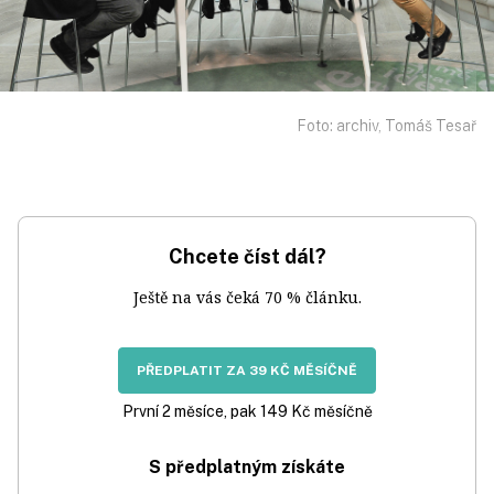
Foto: archiv, Tomáš Tesař
Chcete číst dál?
Ještě na vás čeká 70 % článku.
PŘEDPLATIT ZA 39 KČ MĚSÍČNĚ
První 2 měsíce, pak 149 Kč měsíčně
S předplatným získáte