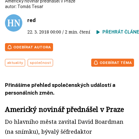
Americký novinář přednášel v Praze
autor:
Tomáš Tesař
red
22. 3. 2018
00:00
/ 2 min. čtení
PŘEHRÁT ČLÁN
ODEBÍRAT AUTORA
aktuality
společnost
ODEBÍRAT TÉMA
Přinášíme přehled společenských událostí a
personálních změn.
Americký novinář přednášel v Praze
Do hlavního města zavítal David Boardman
(na snímku), bývalý šéfredaktor