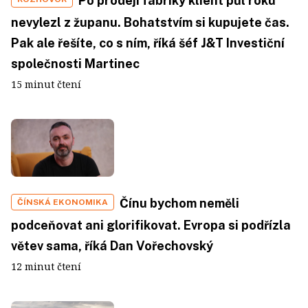
Po prodeji fabriky klient půl roku
nevylezl z županu. Bohatstvím si kupujete čas.
Pak ale řešíte, co s ním, říká šéf J&T Investiční
společnosti Martinec
15 minut čtení
Čínu bychom neměli
ČÍNSKÁ EKONOMIKA
podceňovat ani glorifikovat. Evropa si podřízla
větev sama, říká Dan Vořechovský
12 minut čtení