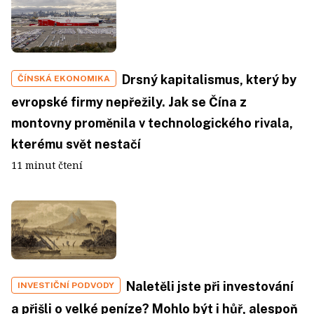
Drsný kapitalismus, který by
ČÍNSKÁ EKONOMIKA
evropské firmy nepřežily. Jak se Čína z
montovny proměnila v technologického rivala,
kterému svět nestačí
11 minut čtení
Naletěli jste při investování
INVESTIČNÍ PODVODY
a přišli o velké peníze? Mohlo být i hůř, alespoň