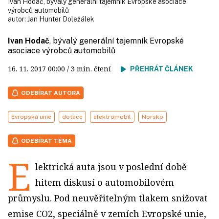
Ivan Hodač, bývalý generální tajemník Evropské asociace
výrobců automobilů
autor:
Jan Hunter Doležálek
Ivan Hodač
, bývalý generální tajemník Evropské
asociace výrobců automobilů
16. 11. 2017
00:00
/ 3 min. čtení
PŘEHRÁT ČLÁNEK
ODEBÍRAT AUTORA
Evropská unie
dotace
elektromobil
Norsko
ODEBÍRAT TÉMA
E
lektrická auta jsou v poslední době
hitem diskusí o automobilovém
průmyslu. Pod neuvěřitelným tlakem snižovat
emise CO2, speciálně v zemích Evropské unie,