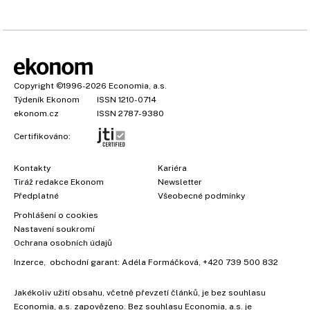
Copyright
©1996-2026
Economia, a.s.
Týdeník Ekonom
ISSN 1210-0714
ekonom.cz
ISSN 2787-9380
Certifikováno:
Kontakty
Kariéra
Tiráž redakce Ekonom
Newsletter
Předplatné
Všeobecné podmínky
Prohlášení o cookies
Nastavení soukromí
Ochrana osobních údajů
Inzerce
, obchodní garant:
Adéla Formáčková
,
+420 739 500 832
Jakékoliv užití obsahu, včetně převzetí článků, je bez souhlasu
Economia, a.s. zapovězeno. Bez souhlasu Economia, a.s. je