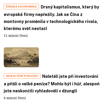
Drsný kapitalismus, který by
ČÍNSKÁ EKONOMIKA
evropské firmy nepřežily. Jak se Čína z
montovny proměnila v technologického rivala,
kterému svět nestačí
11 minut čtení
Naletěli jste při investování
INVESTIČNÍ PODVODY
a přišli o velké peníze? Mohlo být i hůř, alespoň
jste neskončili vyhladovělí v džungli
6 minut čtení