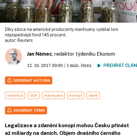
Díky sázce na americké producenty marihuany vydělal loni
nejúspěšnější fond 145 procent.
autor:
Reuters
Jan Němec
, redaktor týdeníku Ekonom
12. 10. 2017
00:00
/ 5 min. čtení
PŘEHRÁT ČLÁ
ODEBÍRAT AUTORA
investice
USA
marihuana
konopí
daně
ODEBÍRAT TÉMA
Legalizace a zdanění konopí mohou Česku přinést
až miliardy na daních. Objem dnešního černého