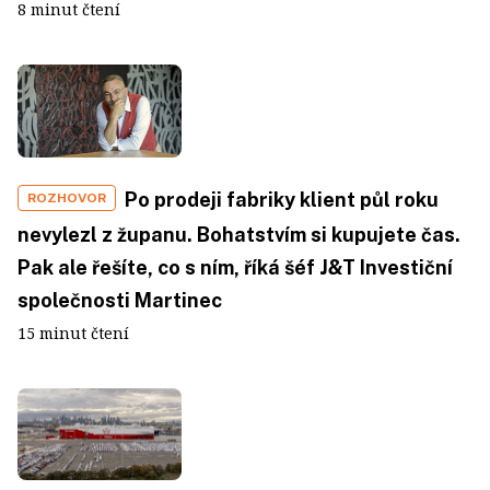
8 minut čtení
Po prodeji fabriky klient půl roku
ROZHOVOR
nevylezl z županu. Bohatstvím si kupujete čas.
Pak ale řešíte, co s ním, říká šéf J&T Investiční
společnosti Martinec
15 minut čtení