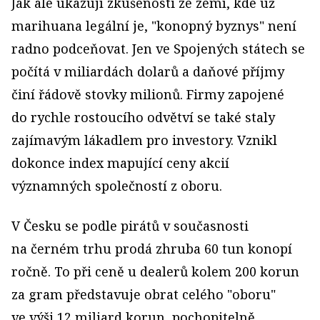
Jak ale ukazují zkušenosti ze zemí, kde už
marihuana legální je, "konopný byznys" není
radno podceňovat. Jen ve Spojených státech se
počítá v miliardách dolarů a daňové příjmy
činí řádově stovky milionů. Firmy zapojené
do rychle rostoucího odvětví se také staly
zajímavým lákadlem pro investory. Vznikl
dokonce index mapující ceny akcií
významných společností z oboru.
V Česku se podle pirátů v současnosti
na černém trhu prodá zhruba 60 tun konopí
ročně. To při ceně u dealerů kolem 200 korun
za gram představuje obrat celého "oboru"
ve výši 12 miliard korun, pochopitelně