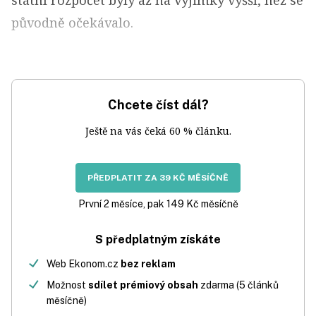
státní rozpočet byly až na výjimky vyšší, než se
původně očekávalo.
Chcete číst dál?
Ještě na vás čeká 60 % článku.
PŘEDPLATIT ZA 39 KČ MĚSÍČNĚ
První 2 měsíce, pak 149 Kč měsíčně
S předplatným získáte
Web Ekonom.cz
bez reklam
Možnost
sdílet prémiový obsah
zdarma (5 článků
měsíčně)