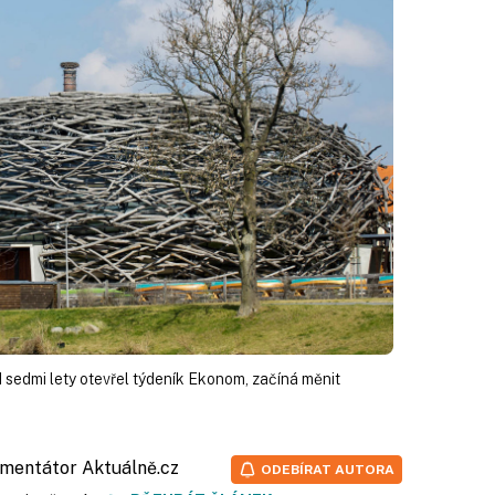
 sedmi lety otevřel týdeník Ekonom, začíná měnit
omentátor
Aktuálně.cz
ODEBÍRAT AUTORA