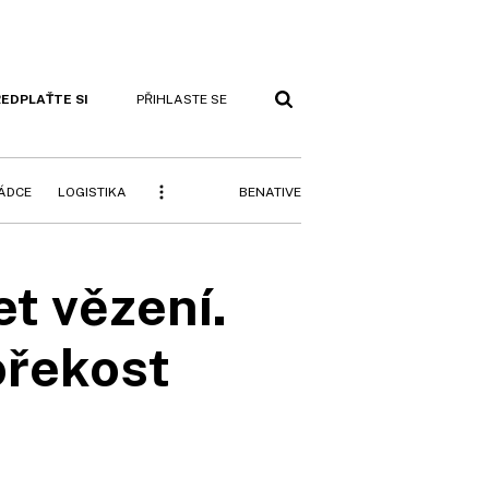
EDPLAŤTE SI
PŘIHLASTE SE
BENATIVE
RÁDCE
LOGISTIKA
t vězení.
ořekost