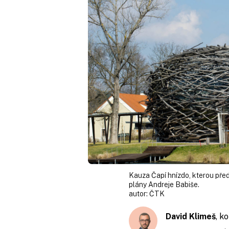
Kauza Čapí hnízdo, kterou před
plány Andreje Babiše.
autor:
ČTK
David Klimeš
, k