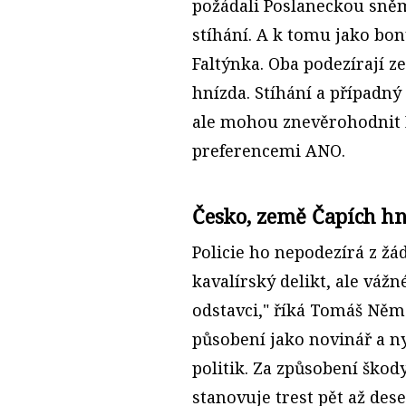
požádali Poslaneckou sně
stíhání. A k tomu jako bon
Faltýnka. Oba podezírají z
hnízda. Stíhání a případný 
ale mohou znevěrohodnit B
preferencemi ANO.
Česko, země Čapích h
Policie ho nepodezírá z žá
kavalírský delikt, ale váž
odstavci," říká Tomáš Něm
působení jako novinář a n
politik. Za způsobení škod
stanovuje trest pět až des