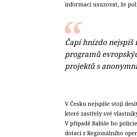
informací usuzovat, že pol
Čapí hnízdo nejspíš 
programů evropskýc
projektů s anonymn
V Česku nejspíše stojí desí
které zastřely své vlastní
V případě Babiše ho polici
dotaci z Regionálního ope