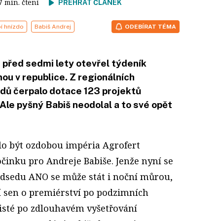
 7 min. čtení
PŘEHRÁT ČLÁNEK
í hnízdo
Babiš Andrej
ODEBÍRAT TÉMA
 před sedmi lety otevřel týdeník
nou v republice. Z regionálních
dů čerpalo dotace 123 projektů
le pyšný Babiš neodolal a to své opět
lo být ozdobou impéria Agrofert
činku pro Andreje Babiše. Jenže nyní se
edsedu ANO se může stát i noční můrou,
í sen o premiérství po podzimních
isté po zdlouhavém vyšetřování