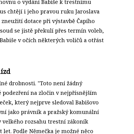
movnu o vydání Babiše k trestnímu
us chtějí i jeho pravou ruku Jaroslava
e zneužití dotace při výstavbě Čapího
soud se jistě překulí přes termín voleb,
abiše v očích některých voličů a otřást
nízd
dné drobnosti. "Toto není žádný
né podezření na zločin v nejpřísnějším
eček, který nejprve sledoval Babišovo
yní jako právník a pražský komunální
y velkého rozsahu trestní zákoník
et let. Podle Němečka je možné něco