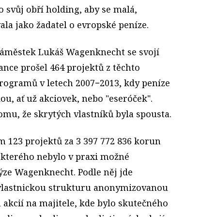
 svůj obří holding, aby se malá,
la jako žadatel o evropské peníze.
náměstek Lukáš Wagenknecht se svojí
ce prošel 464 projektů z těchto
rogramů v letech 2007−2013, kdy peníze
u, ať už akciovek, nebo "eseróček".
omu, že skrytých vlastníků byla spousta.
m 123 projektů za 3 397 772 836 korun
kterého nebylo v praxi možné
lýze Wagenknecht. Podle něj jde
 vlastnickou strukturu anonymizovanou
 akcií na majitele, kde bylo skutečného