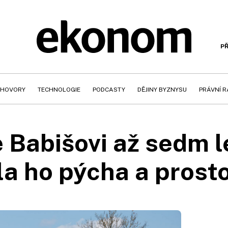
PŘ
HOVORY
TECHNOLOGIE
PODCASTY
DĚJINY BYZNYSU
PRÁVNÍ 
 Babišovi až sedm le
a ho pýcha a prost