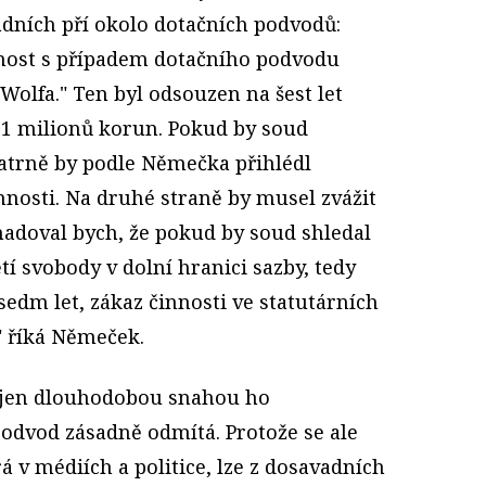
dních pří okolo dotačních podvodů:
ost s případem dotačního podvodu
Wolfa." Ten byl odsouzen na šest let
 11 milionů korun. Pokud by soud
patrně by podle Němečka přihlédl
nnosti. Na druhé straně by musel zvážit
hadoval bych, že pokud by soud shledal
tí svobody v dolní hranici sazby, tedy
sedm let, zákaz činnosti ve statutárních
" říká Němeček.
je jen dlouhodobou snahou ho
podvod zásadně odmítá. Protože se ale
á v médiích a politice, lze z dosavadních