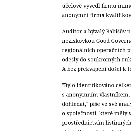
účelově vyvedl firmu mimo
anonymní firma kvalifikova
Auditor a bývalý Babišův 
neziskovkou Good Governan
regionálních operačních p
odešly do soukromých ruko
A bez překvapení došel k t
"Bylo identifikováno celke
s anonymním vlastníkem, 
dohledat," píše ve své ana
o společnosti, které měly
prostřednictvím listinných