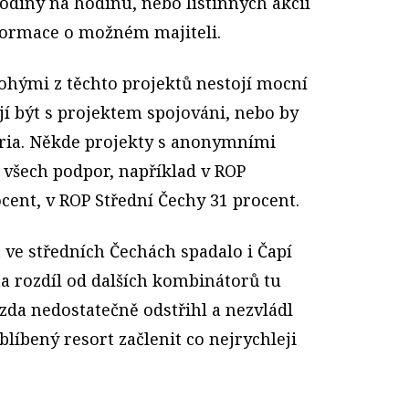
odiny na hodinu, nebo listinných akcií
formace o možném majiteli.
mnohými z těchto projektů nestojí mocní
ějí být s projektem spojováni, nebo by
téria. Někde projekty s anonymními
u všech podpor, například v ROP
cent, v ROP Střední Čechy 31 procent.
 ve středních Čechách spadalo i Čapí
na rozdíl od dalších kombinátorů tu
zda nedostatečně odstřihl a nezvládl
blíbený resort začlenit co nejrychleji