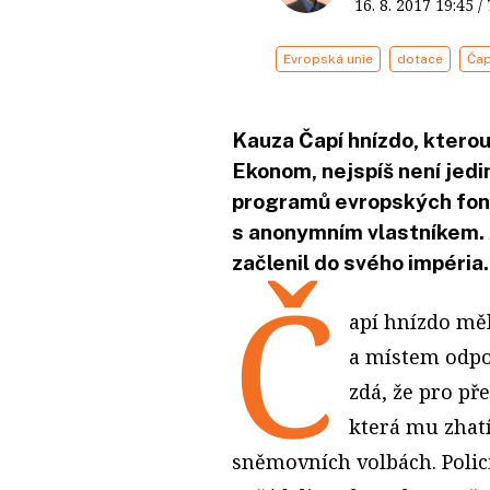
16. 8. 2017
19:45
/
Evropská unie
dotace
Čap
Kauza Čapí hnízdo, kterou
Ekonom, nejspíš není jedi
programů evropských fon
s anonymním vlastníkem. A
začlenil do svého impéria.
Č
apí hnízdo mě
a místem odpo
zdá, že pro př
která mu zhat
sněmovních volbách. Polic