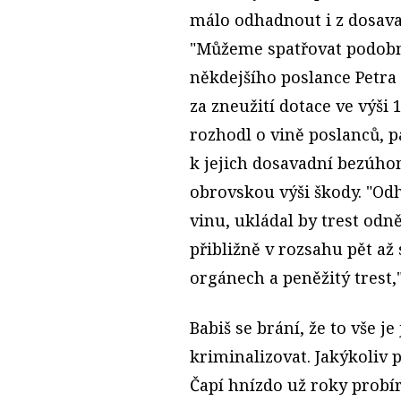
málo odhadnout i z dosava
"Můžeme spatřovat podobn
někdejšího poslance Petra 
za zneužití dotace ve výši
rozhodl o vině poslanců, 
k jejich dosavadní bez­úho
obrovskou výši škody. "Od
vinu, ukládal by trest odně
přibližně v rozsahu pět až 
orgánech a peněžitý trest,
Babiš se brání, že to vše 
kriminalizovat. Jakýkoliv 
Čapí hnízdo už roky probír