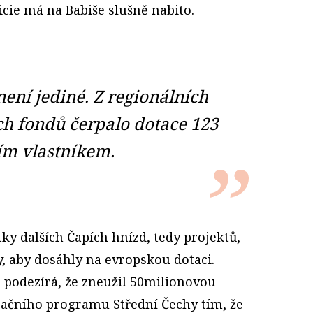
icie má na Babiše slušně nabito.
není jediné. Z regionálních
h fondů čerpalo dotace 123
ím vlastníkem.
tky dalších Čapích hnízd, tedy projektů,
ky, aby dosáhly na evropskou dotaci.
e podezírá, že zneužil 50milionovou
račního programu Střední Čechy tím, že