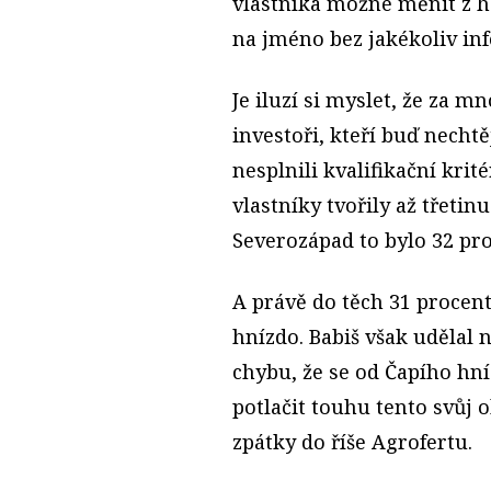
vlastníka možné měnit z h
na jméno bez jakékoliv in
Je iluzí si myslet, že za 
investoři, kteří buď necht
nesplnili kvalifikační kri
vlastníky tvořily až třetin
Severozápad to bylo 32 pro
A právě do těch 31 procent
hnízdo. Babiš však udělal 
chybu, že se od Čapího hní
potlačit touhu tento svůj o
zpátky do říše Agrofertu.