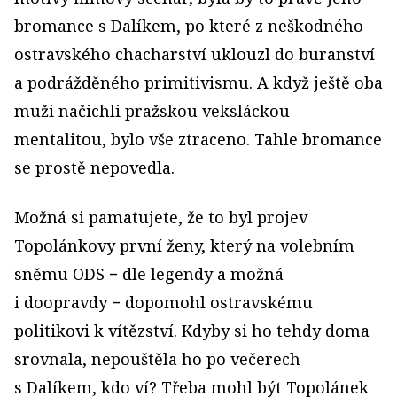
bromance s Dalíkem, po které z neškodného
ostravského chacharství uklouzl do buranství
a podrážděného primitivismu. A když ještě oba
muži načichli pražskou veksláckou
mentalitou, bylo vše ztraceno. Tahle bromance
se prostě nepovedla.
Možná si pamatujete, že to byl projev
Topolánkovy první ženy, který na volebním
sněmu ODS − dle legendy a možná
i doopravdy − dopomohl ostravskému
politikovi k vítězství. Kdyby si ho tehdy doma
srovnala, nepouštěla ho po večerech
s Dalíkem, kdo ví? Třeba mohl být Topolánek