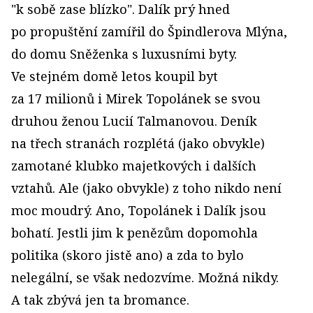
"k sobě zase blízko". Dalík prý hned
po propuštění zamířil do Špindlerova Mlýna,
do domu Sněženka s luxusními byty.
Ve stejném domě letos koupil byt
za 17 milionů i Mirek Topolánek se svou
druhou ženou Lucií Talmanovou. Deník
na třech stranách rozplétá (jako obvykle)
zamotané klubko majetkových i dalších
vztahů. Ale (jako obvykle) z toho nikdo není
moc moudrý. Ano, Topolánek i Dalík jsou
bohatí. Jestli jim k penězům dopomohla
politika (skoro jistě ano) a zda to bylo
nelegální, se však nedozvíme. Možná nikdy.
A tak zbývá jen ta bromance.