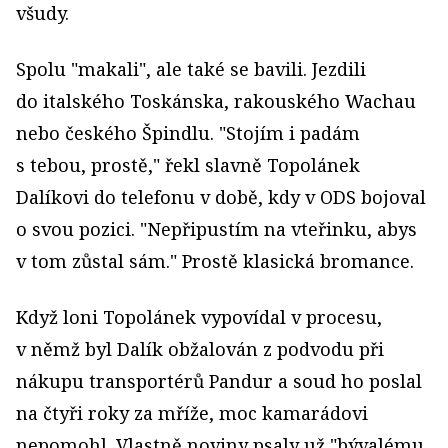
všudy.
Spolu "makali", ale také se bavili. Jezdili
do italského Toskánska, rakouského Wachau
nebo českého Špindlu. "Stojím i padám
s tebou, prostě," řekl slavně Topolánek
Dalíkovi do telefonu v době, kdy v ODS bojoval
o svou pozici. "Nepřipustím na vteřinku, abys
v tom zůstal sám." Prostě klasická bromance.
Když loni Topolánek vypovídal v procesu,
v němž byl Dalík obžalován z podvodu při
nákupu transportérů Pandur a soud ho poslal
na čtyři roky za mříže, moc kamarádovi
nepomohl. Vlastně noviny psaly už "bývalému