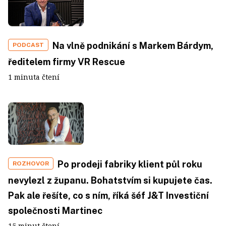
Na vlně podnikání s Markem Bárdym,
PODCAST
ředitelem firmy VR Rescue
1 minuta čtení
Po prodeji fabriky klient půl roku
ROZHOVOR
nevylezl z županu. Bohatstvím si kupujete čas.
Pak ale řešíte, co s ním, říká šéf J&T Investiční
společnosti Martinec
15 minut čtení