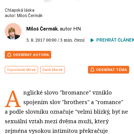
Chlapská láska
autor:
Miloš Čermák
Miloš Čermák
, autor HN
3. 8. 2017
00:00
/ 3 min. čtení
PŘEHRÁT ČLÁNE
ODEBÍRAT AUTORA
Topolánek Mirek
Dalík Marek
ODEBÍRAT TÉMA
A
nglické slovo "bromance" vzniklo
spojením slov "brothers" a "romance"
a podle slovníku označuje "velmi blízký, byť ne
sexuální vztah mezi dvěma muži, který
zejména vysokou intimitou překračuje