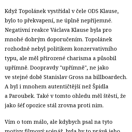
Když Topolánek vystřídal v čele ODS Klause,
bylo to překvapení, ne úplně nepříjemné.
Negativní reakce Václava Klause byla pro
mnohé dobrým doporučením. Topolánek
rozhodně nebyl politikem konzervativního
typu, ale měl přirozené charisma a působil
upřímně. Doopravdy "upřímně", ne jako
ve stejné době Stanislav Gross na billboardech.
A byl i mnohem autentičtější než Špidla
a Paroubek. Také v tomto ohledu měl štěstí, že
jako šéf opozice stál zrovna proti nim.
Vím o tom málo, ale kdybych psal na tyto
motivy filmový scénář, byla by to právě jeho