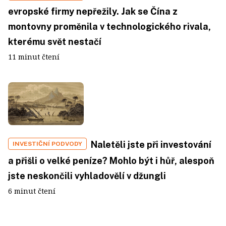
evropské firmy nepřežily. Jak se Čína z
montovny proměnila v technologického rivala,
kterému svět nestačí
11 minut čtení
Naletěli jste při investování
INVESTIČNÍ PODVODY
a přišli o velké peníze? Mohlo být i hůř, alespoň
jste neskončili vyhladovělí v džungli
6 minut čtení