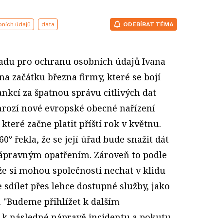
ních údajů
data
ODEBÍRAT TÉMA
adu pro ochranu osobních údajů Ivana
na začátku března firmy, které se bojí
nkcí za špatnou správu citlivých dat
hrozí nové evropské obecné nařízení
teré začne platit příští rok v květnu.
° řekla, že se její úřad bude snažit dát
ápravným opatřením. Zároveň to podle
e si mohou společnosti nechat v klidu
e sdílet přes lehce dostupné služby, jako
o. "Budeme přihlížet k dalším
 k následné nápravě incidentu a pokutu