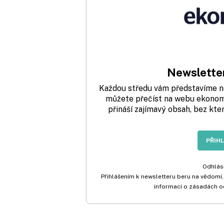
Newsletter
Každou středu vám představíme nej
můžete přečíst na webu ekonom.
přináší zajímavý obsah, bez kte
PŘIH
Odhlási
Přihlášením k newsletteru beru na vědomí,
informací o zásadách o