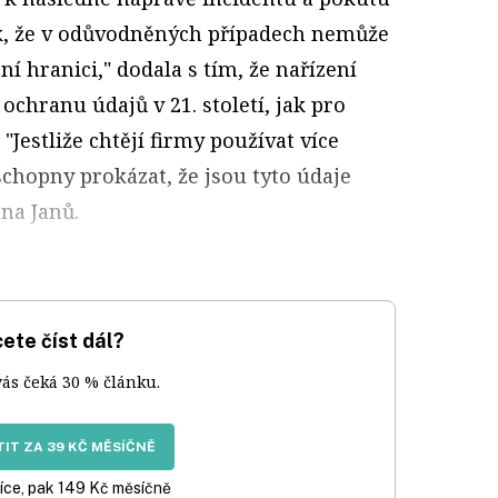
k, že v odůvodněných případech nemůže
í hranici," dodala s tím, že nařízení
chranu údajů v 21. století, jak pro
 "Jestliže chtějí firmy používat více
chopny prokázat, že jsou tyto údaje
ana Janů.
ete číst dál?
vás čeká 30 % článku.
IT ZA 39 KČ MĚSÍČNĚ
íce, pak 149 Kč měsíčně