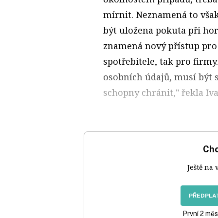
mírnit. Neznamená to vša
být uložena pokuta při horn
znamená nový přístup pro o
spotřebitele, tak pro firmy.
osobních údajů, musí být s
schopny chránit," řekla Iv
Chc
Ještě na 
PŘEDPLAT
První 2 měs