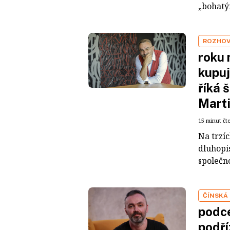
„bohatým
ROZHO
roku 
kupuj
říká 
Mart
15 minut čt
Na trzí
dluhopis
společno
ČÍNSKÁ
podce
podří