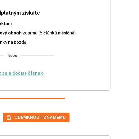
dplatným získáte
eklam
iový obsah
zdarma (5 článků měsíčně)
nky na později
Nebo
t se a dočíst článek
ODEMKNOUT ZNÁMÉMU