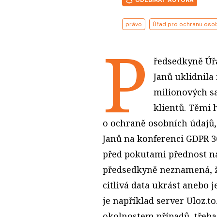
právo
Úřad pro ochranu osob
P
ředsedkyně Úř
Janů uklidnila 
milionových sa
klientů. Těmi 
o ochraně osobních údajů, k
Janů na konferenci GDPR 360
před pokutami přednost n
předsedkyně neznamená, ž
citlivá data ukrást anebo j
je například server Uloz.t
okolnostem případů, třeba