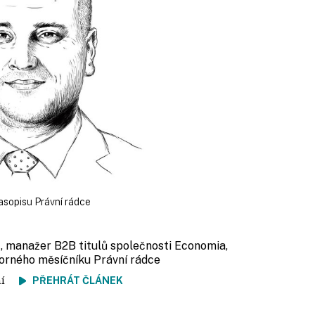
asopisu Právní rádce
r
, manažer B2B titulů společnosti Economia,
orného měsíčníku Právní rádce
tení
PŘEHRÁT ČLÁNEK