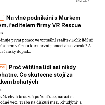
Na vlně podnikání s Markem
ST
m, ředitelem firmy VR Rescue
ení
rénuje první pomoc ve virtuální realitě? Kolik lidí už
působem v Česku kurz první pomoci absolvovalo? A
olečenský dopad...
Proč většina lidí asi nikdy
TVÍ
hatne. Co skutečně stojí za
tkem bohatých
ní
ověk chvíli brouzdá po YouTube, narazí na
odné věci. Třeba na diskusi mezi „chudými“ a