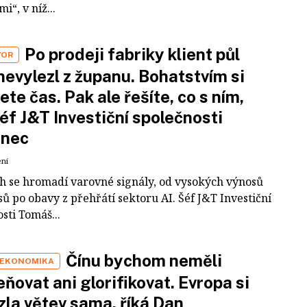
i“, v níž...
Po prodeji fabriky klient půl
VOR
nevylezl z županu. Bohatstvím si
ete čas. Pak ale řešíte, co s ním,
šéf J&T Investiční společnosti
inec
ení
ch se hromadí varovné signály, od vysokých výnosů
ů po obavy z přehřátí sektoru AI. Šéf J&T Investiční
sti Tomáš...
Čínu bychom neměli
 EKONOMIKA
ňovat ani glorifikovat. Evropa si
zla větev sama, říká Dan