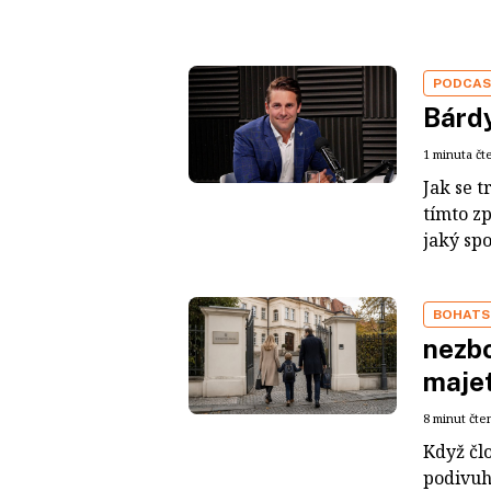
PODCA
Bárdy
1 minuta čt
Jak se t
tímto z
jaký sp
BOHATS
nezbo
maje
8 minut čte
Když čl
podivuh