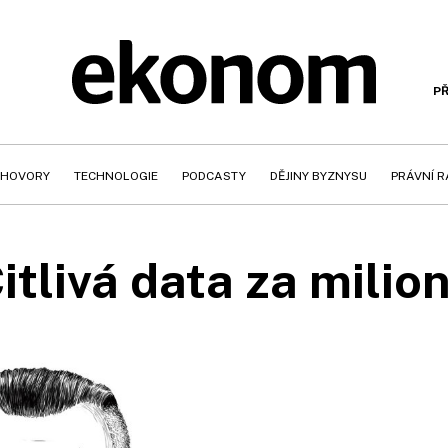
PŘ
HOVORY
TECHNOLOGIE
PODCASTY
DĚJINY BYZNYSU
PRÁVNÍ 
itlivá data za milio