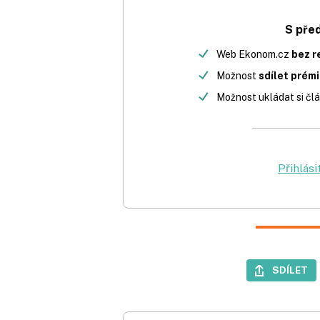
S pře
Web Ekonom.cz
bez r
Možnost
sdílet prém
Možnost ukládat si člá
Přihlási
SDÍLET