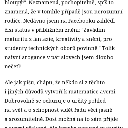
hloupý!". Neznamená, pochopitelně, spíš to
znamená, že v tomhle případě jsou nerozumní
rodiče. Nedávno jsem na Facebooku zahlédl
čísi status v přibližném znění: "Zavádím
maturitu z fantazie, kreativity a snění, pro
studenty technických oborů povinně." Tolik
naivní arogance v pár slovech jsem dlouho
nečetl!
Ale jak píšu, chápu, že někdo si z těchto
i jiných důvodů vytvoří k matematice averzi.
Dobrovolně se ochuzuje o určitý pohled
na svět a o schopnost vidět řadu věcí jasně
a srozumitelně. Dost možná na to sám přijde
a averzi překoná. Ale hrozba povinné maturity