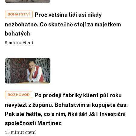
Proč většina lidí asi nikdy
BOHATSTVÍ
nezbohatne. Co skutečně stojí za majetkem
bohatých
8 minut čtení
Po prodeji fabriky klient půl roku
ROZHOVOR
nevylezl z županu. Bohatstvím si kupujete čas.
Pak ale řešíte, co s ním, říká šéf J&T Investiční
společnosti Martinec
15 minut čtení