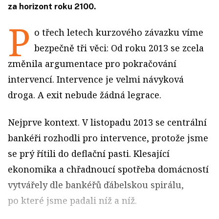
za horizont roku 2100.
P
o třech letech kurzového závazku víme
bezpečně tři věci: Od roku 2013 se zcela
změnila argumentace pro pokračování
intervencí. Intervence je velmi návyková
droga. A exit nebude žádná legrace.
Nejprve kontext. V listopadu 2013 se centrální
bankéři rozhodli pro intervence, protože jsme
se prý řítili do deflační pasti. Klesající
ekonomika a chřadnoucí spotřeba domácností
vytvářely dle bankéřů ďábelskou spirálu,
po které jsme padali níž a níž.