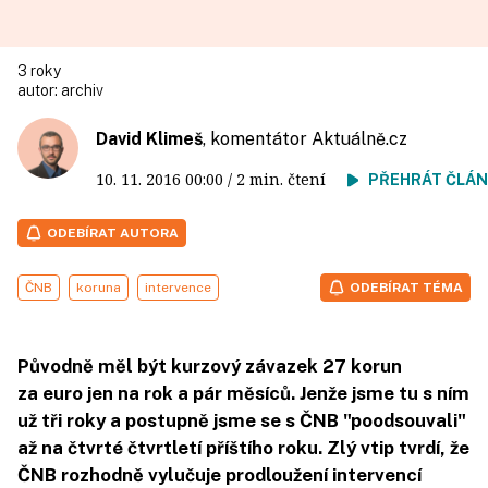
3 roky
autor:
archiv
David Klimeš
, komentátor
Aktuálně.cz
10. 11. 2016
00:00
/ 2 min. čtení
PŘEHRÁT ČLÁ
ODEBÍRAT AUTORA
ČNB
koruna
intervence
ODEBÍRAT TÉMA
Původně měl být kurzový závazek 27 korun
za euro jen na rok a pár měsíců. Jenže jsme tu s ním
už tři roky a postupně jsme se s ČNB "poodsouvali"
až na čtvrté čtvrtletí příštího roku. Zlý vtip tvrdí, že
ČNB rozhodně vylučuje prodloužení intervencí