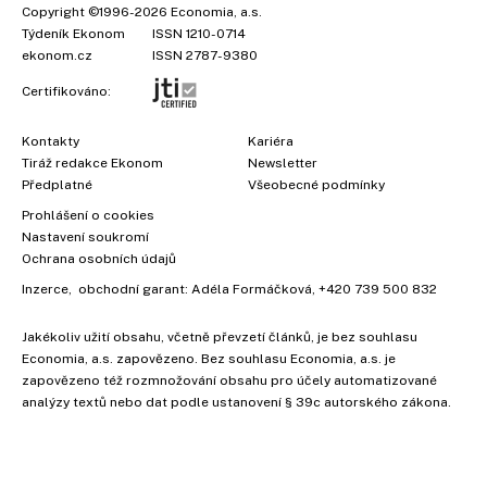
Copyright
©1996-2026
Economia, a.s.
Týdeník Ekonom
ISSN 1210-0714
ekonom.cz
ISSN 2787-9380
Certifikováno:
Kontakty
Kariéra
Tiráž redakce Ekonom
Newsletter
Předplatné
Všeobecné podmínky
Prohlášení o cookies
Nastavení soukromí
Ochrana osobních údajů
Inzerce
, obchodní garant:
Adéla Formáčková
,
+420 739 500 832
Jakékoliv užití obsahu, včetně převzetí článků, je bez souhlasu
Economia, a.s. zapovězeno. Bez souhlasu Economia, a.s. je
zapovězeno též rozmnožování obsahu pro účely automatizované
analýzy textů nebo dat podle ustanovení § 39c autorského zákona.