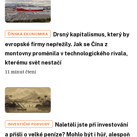
Drsný kapitalismus, který by
ČÍNSKÁ EKONOMIKA
evropské firmy nepřežily. Jak se Čína z
montovny proměnila v technologického rivala,
kterému svět nestačí
11 minut čtení
Naletěli jste při investování
INVESTIČNÍ PODVODY
a přišli o velké peníze? Mohlo být i hůř, alespoň