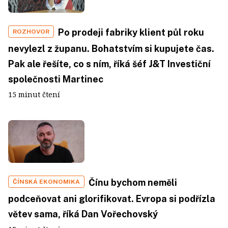
Po prodeji fabriky klient půl roku
ROZHOVOR
nevylezl z županu. Bohatstvím si kupujete čas.
Pak ale řešíte, co s ním, říká šéf J&T Investiční
společnosti Martinec
15 minut čtení
Čínu bychom neměli
ČÍNSKÁ EKONOMIKA
podceňovat ani glorifikovat. Evropa si podřízla
větev sama, říká Dan Vořechovský