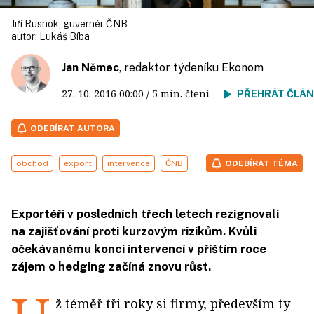
Jiří Rusnok, guvernér ČNB
autor:
Lukáš Bíba
Jan Němec
, redaktor týdeníku Ekonom
27. 10. 2016
00:00
/ 5 min. čtení
PŘEHRÁT ČLÁ
ODEBÍRAT AUTORA
obchod
export
intervence
ČNB
ODEBÍRAT TÉMA
Exportéři v posledních třech letech rezignovali
na zajišťování proti kurzovým rizikům. Kvůli
očekávanému konci intervencí v příštím roce
zájem o hedging začíná znovu růst.
ž téměř tři roky si firmy, především ty