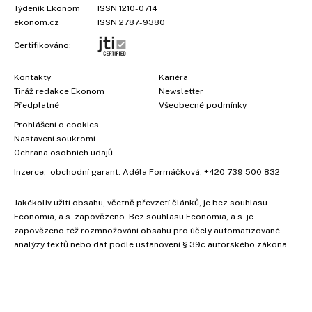
Týdeník Ekonom
ISSN 1210-0714
ekonom.cz
ISSN 2787-9380
Certifikováno:
Kontakty
Kariéra
Tiráž redakce Ekonom
Newsletter
Předplatné
Všeobecné podmínky
Prohlášení o cookies
Nastavení soukromí
Ochrana osobních údajů
Inzerce
, obchodní garant:
Adéla Formáčková
,
+420 739 500 832
Jakékoliv užití obsahu, včetně převzetí článků, je bez souhlasu
Economia, a.s. zapovězeno. Bez souhlasu Economia, a.s. je
zapovězeno též rozmnožování obsahu pro účely automatizované
analýzy textů nebo dat podle ustanovení § 39c autorského zákona.