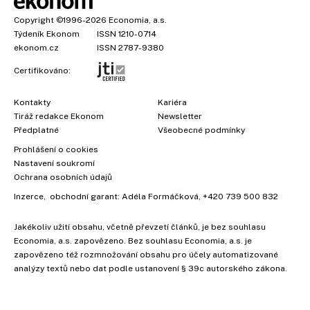
Copyright
©1996-2026
Economia, a.s.
Týdeník Ekonom
ISSN 1210-0714
ekonom.cz
ISSN 2787-9380
Certifikováno:
Kontakty
Kariéra
Tiráž redakce Ekonom
Newsletter
Předplatné
Všeobecné podmínky
Prohlášení o cookies
×
Nastavení soukromí
Ochrana osobních údajů
Inzerce
, obchodní garant:
Adéla Formáčková
,
+420 739 500 832
Vyzkoušejte Ekonom již za
Jakékoliv užití obsahu, včetně převzetí článků, je bez souhlasu
39 kč za měsíc!
Economia, a.s. zapovězeno. Bez souhlasu Economia, a.s. je
zapovězeno též rozmnožování obsahu pro účely automatizované
analýzy textů nebo dat podle ustanovení § 39c autorského zákona.
Koupit