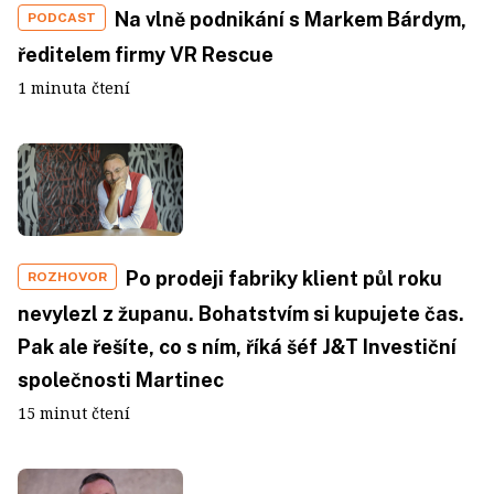
Na vlně podnikání s Markem Bárdym,
PODCAST
ředitelem firmy VR Rescue
1 minuta čtení
Po prodeji fabriky klient půl roku
ROZHOVOR
nevylezl z županu. Bohatstvím si kupujete čas.
Pak ale řešíte, co s ním, říká šéf J&T Investiční
společnosti Martinec
15 minut čtení