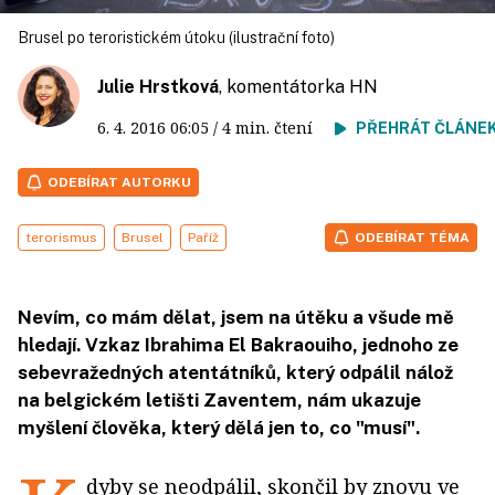
Brusel po teroristickém útoku (ilustrační foto)
Julie Hrstková
, komentátorka HN
6. 4. 2016
06:05
/ 4 min. čtení
PŘEHRÁT ČLÁNE
ODEBÍRAT AUTORKU
terorismus
Brusel
Paříž
ODEBÍRAT TÉMA
Nevím, co mám dělat, jsem na útěku a všude mě
hledají. Vzkaz Ibrahima El Bakraouiho, jednoho ze
sebevražedných atentátníků, který odpálil nálož
na belgickém letišti Zaventem, nám ukazuje
myšlení člověka, který dělá jen to, co "musí".
dyby se neodpálil, skončil by znovu ve