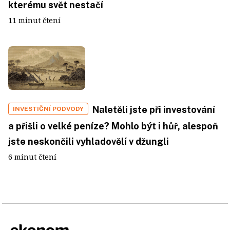
kterému svět nestačí
11 minut čtení
Naletěli jste při investování
INVESTIČNÍ PODVODY
a přišli o velké peníze? Mohlo být i hůř, alespoň
jste neskončili vyhladovělí v džungli
6 minut čtení