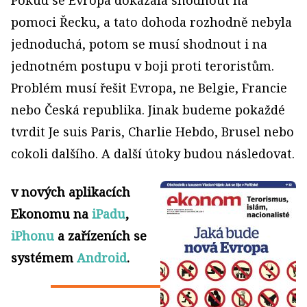
Pokud se Evropa dokázala shodnout na
pomoci Řecku, a tato dohoda rozhodně nebyla
jednoduchá, potom se musí shodnout i na
jednotném postupu v boji proti teroristům.
Problém musí řešit Evropa, ne Belgie, Francie
nebo Česká republika. Jinak budeme pokaždé
tvrdit Je suis Paris, Charlie Hebdo, Brusel nebo
cokoli dalšího. A další útoky budou následovat.
v nových aplikacích
Ekonomu na
iPadu
,
iPhonu
a zařízeních se
systémem
Android
.