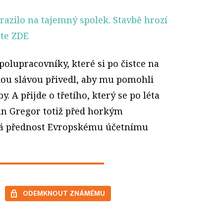
razilo na tajemný spolek. Stavbě hrozí
ěte ZDE
spolupracovníky, které si po čistce na
lkou slávou přivedl, aby mu pomohli
y. A přijde o třetího, který se po léta
 Jan Gregor totiž před horkým
vá přednost Evropskému účetnímu
ODEMKNOUT ZNÁMÉMU