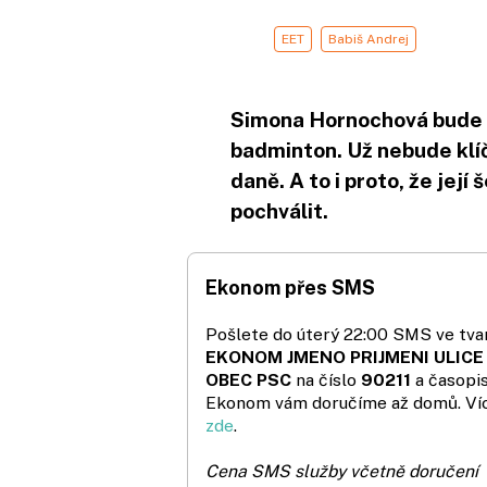
EET
Babiš Andrej
Simona Hornochová bude m
badminton. Už nebude klí
daně. A to i proto, že jej
pochválit.
Ekonom přes SMS
Pošlete do úterý 22:00 SMS ve tvar
EKONOM JMENO PRIJMENI ULICE
OBEC PSC
na číslo
90211
a časopi
Ekonom vám doručíme až domů. Ví
zde
.
Cena SMS služby včetně doručení