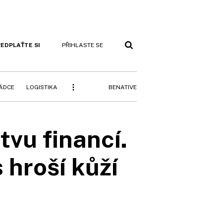
EDPLAŤTE SI
PŘIHLASTE SE
BENATIVE
RÁDCE
LOGISTIKA
vu financí.
 hroší kůží