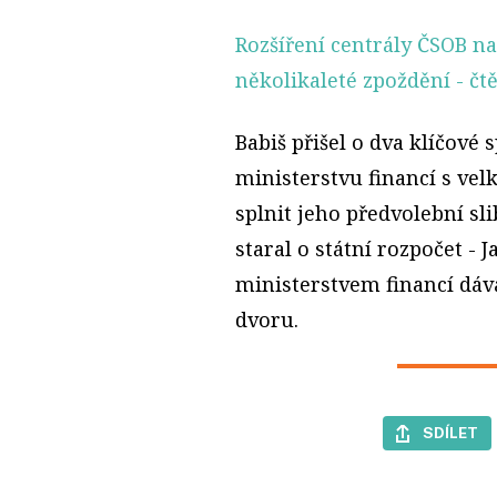
Rozšíření centrály ČSOB na
několikaleté zpoždění
- čt
Babiš přišel o dva klíčové 
ministerstvu financí s ve
splnit jeho předvolební slib
staral o státní rozpočet -
ministerstvem financí dá
dvoru.
SDÍLET