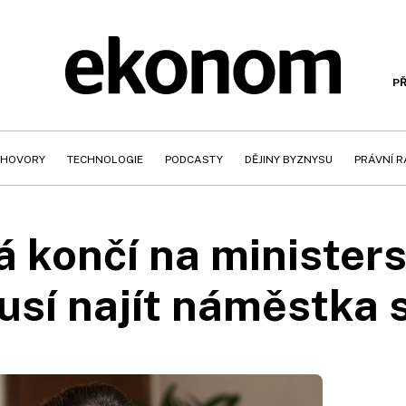
PŘ
HOVORY
TECHNOLOGIE
PODCASTY
DĚJINY BYZNYSU
PRÁVNÍ 
 končí na ministerst
usí najít náměstka s