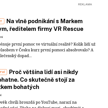
Na vlně podnikání s Markem
ST
m, ředitelem firmy VR Rescue
ení
rénuje první pomoc ve virtuální realitě? Kolik lidí už
působem v Česku kurz první pomoci absolvovalo? A
olečenský dopad...
Proč většina lidí asi nikdy
TVÍ
hatne. Co skutečně stojí za
tkem bohatých
ní
ověk chvíli brouzdá po YouTube, narazí na
odné věci. Třeba na diskusi mezi „chudými“ a