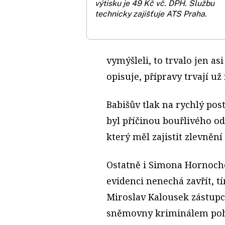
výtisku je 49 Kč vč. DPH.
Službu
technicky zajišťuje ATS Praha.
vymýšleli, to trvalo jen as
opisuje, přípravy trvají už
Babišův tlak na rychlý pos
byl příčinou bouřlivého 
který měl zajistit zlevnění
Ostatně i Simona Hornochov
evidenci nenechá zavřít, t
Miroslav Kalousek zástup
sněmovny kriminálem pohr