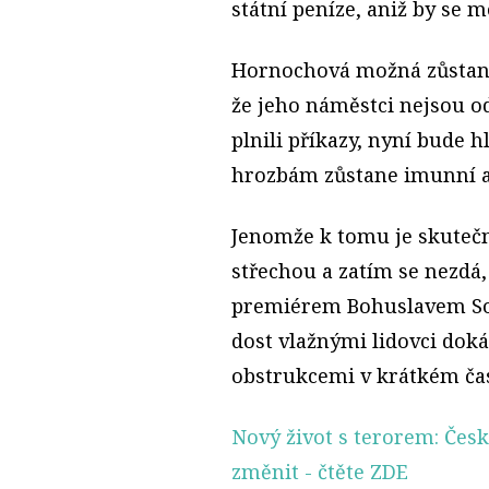
státní peníze, aniž by se m
Hornochová možná zůstane 
že jeho náměstci nejsou od 
plnili příkazy, nyní bude 
hrozbám zůstane imunní a
Jenomže k tomu je skutečn
střechou a zatím se nezdá,
premiérem Bohuslavem Sob
dost vlažnými lidovci dok
obstrukcemi v krátkém čas
Nový život s terorem: Čes
změnit
- čtěte ZDE