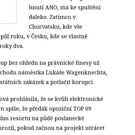
hnutí ANO, má ke spuštění
daleko. Zatímco v
Chorvatsku, kde vše
i půl roku, v Česku, kde se vlastně
 roky dva.
tup bez ohledu na právnické finesy už
odchodu náměstka Lukáše Wagenknechta,
 státních zakázek a potlačit korupci.
á prohlásila, že se kvůli elektronické
ím spíše, že předák opoziční TOP 09
cům resortu na půdě poslanecké
ozil, pokud začnou na projekt utrácet