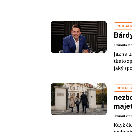
PODCA
Bárdy
1 minuta čt
Jak se t
tímto z
jaký sp
BOHATS
nezbo
maje
8 minut čte
Když čl
podivuh