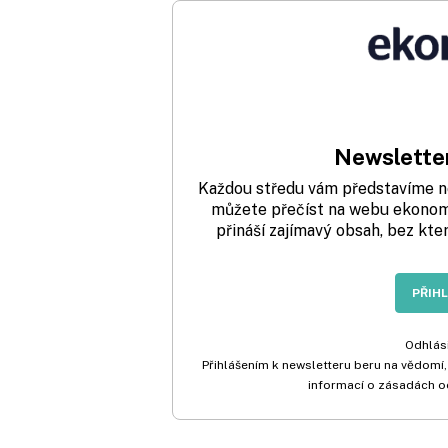
Newsletter
Každou středu vám představíme nej
můžete přečíst na webu ekonom.
přináší zajímavý obsah, bez kte
PŘIH
Odhlási
Přihlášením k newsletteru beru na vědomí,
informací o zásadách o