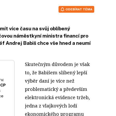
ODEBÍRAT TÉMA
ít více času na svůj oblíbený
čovou náměstkyní ministra financí pro
í šéf Andrej Babiš chce vše hned a neumí
Skutečným důvodem je však
to, že Babišem slíbený lepší
u:
výběr daní je více než
 CP
problematický a především
s
ce
elektronická evidence tržeb,
jedna z vlajkových lodí
ekonomického programu