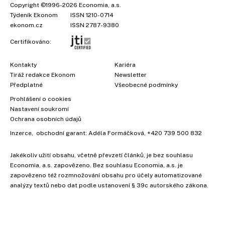
Copyright
©1996-2026
Economia, a.s.
Týdeník Ekonom
ISSN 1210-0714
ekonom.cz
ISSN 2787-9380
Certifikováno:
Kontakty
Kariéra
Tiráž redakce Ekonom
Newsletter
Předplatné
Všeobecné podmínky
Prohlášení o cookies
Nastavení soukromí
Ochrana osobních údajů
Inzerce
, obchodní garant:
Adéla Formáčková
,
+420 739 500 832
Jakékoliv užití obsahu, včetně převzetí článků, je bez souhlasu
Economia, a.s. zapovězeno. Bez souhlasu Economia, a.s. je
×
zapovězeno též rozmnožování obsahu pro účely automatizované
analýzy textů nebo dat podle ustanovení § 39c autorského zákona.