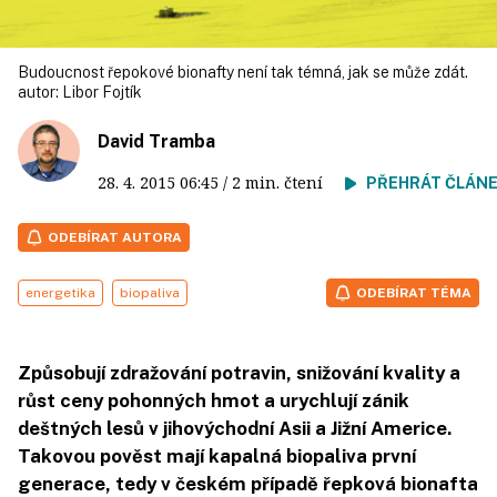
Budoucnost řepokové bionafty není tak témná, jak se může zdát.
autor:
Libor Fojtík
David Tramba
28. 4. 2015
06:45
/ 2 min. čtení
PŘEHRÁT ČLÁN
ODEBÍRAT AUTORA
energetika
biopaliva
ODEBÍRAT TÉMA
Způsobují zdražování potravin, snižování kvality a
růst ceny pohonných hmot a urychlují zánik
deštných lesů v jihovýchodní Asii a Jižní Americe.
Takovou pověst mají kapalná biopaliva první
generace, tedy v českém případě řepková bionafta