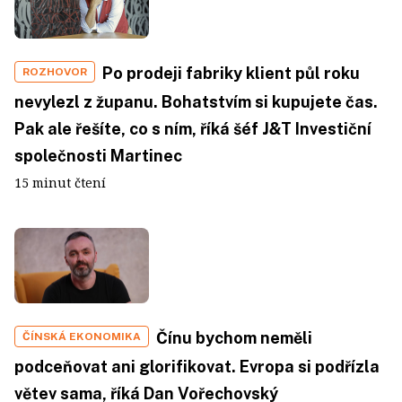
Po prodeji fabriky klient půl roku
ROZHOVOR
nevylezl z županu. Bohatstvím si kupujete čas.
Pak ale řešíte, co s ním, říká šéf J&T Investiční
společnosti Martinec
15 minut čtení
Čínu bychom neměli
ČÍNSKÁ EKONOMIKA
podceňovat ani glorifikovat. Evropa si podřízla
větev sama, říká Dan Vořechovský