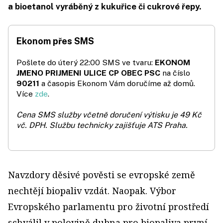
a bioetanol vyráběný z kukuřice či cukrové řepy.
Ekonom přes SMS
Pošlete do úterý 22:00 SMS ve tvaru:
EKONOM
JMENO PRIJMENI ULICE CP OBEC PSC
na číslo
90211
a časopis Ekonom Vám doručíme až domů.
Více
zde
.
Cena SMS služby včetně doručení výtisku je 49 Kč
vč. DPH.
Službu technicky zajišťuje ATS Praha.
Navzdory děsivé pověsti se evropské země
nechtějí biopaliv vzdát. Naopak. Výbor
Evropského parlamentu pro životní prostředí
schválil v polovině dubna pro biopaliva první