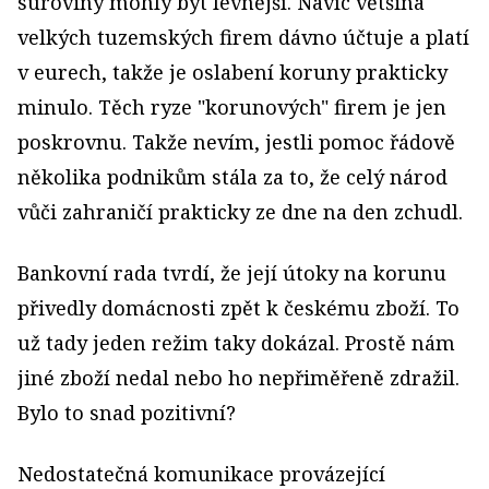
suroviny mohly být levnější. Navíc většina
velkých tuzemských firem dávno účtuje a platí
v eurech, takže je oslabení koruny prakticky
minulo. Těch ryze "korunových" firem je jen
poskrovnu. Takže nevím, jestli pomoc řádově
několika podnikům stála za to, že celý národ
vůči zahraničí prakticky ze dne na den zchudl.
Bankovní rada tvrdí, že její útoky na korunu
přivedly domácnosti zpět k českému zboží. To
už tady jeden režim taky dokázal. Prostě nám
jiné zboží nedal nebo ho nepřiměřeně zdražil.
Bylo to snad pozitivní?
Nedostatečná komunikace provázející