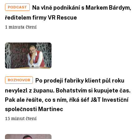
Na vlně podnikání s Markem Bárdym,
PODCAST
ředitelem firmy VR Rescue
1 minuta čtení
Po prodeji fabriky klient půl roku
ROZHOVOR
nevylezl z županu. Bohatstvím si kupujete čas.
Pak ale řešíte, co s ním, říká šéf J&T Investiční
společnosti Martinec
15 minut čtení