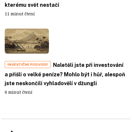
kterému svět nestačí
11 minut čtení
Naletěli jste při investování
INVESTIČNÍ PODVODY
a přišli o velké peníze? Mohlo být i hůř, alespoň
jste neskončili vyhladovělí v džungli
6 minut čtení