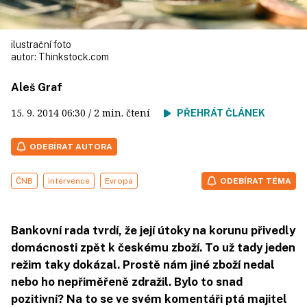
ilustrační foto
autor:
Thinkstock.com
Aleš Graf
15. 9. 2014
06:30
/ 2 min. čtení
PŘEHRÁT ČLÁNEK
ODEBÍRAT AUTORA
ČNB
intervence
Evropa
ODEBÍRAT TÉMA
Bankovní rada tvrdí, že její útoky na korunu přivedly
domácnosti zpět k českému zboží. To už tady jeden
režim taky dokázal. Prostě nám jiné zboží nedal
nebo ho nepřiměřeně zdražil. Bylo to snad
pozitivní? Na to se ve svém komentáři ptá majitel