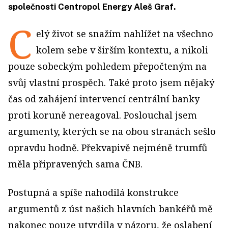
společnosti Centropol Energy Aleš Graf.
C
elý život se snažím nahlížet na všechno
kolem sebe v širším kontextu, a nikoli
pouze sobeckým pohledem přepočteným na
svůj vlastní prospěch. Také proto jsem nějaký
čas od zahájení intervencí centrální banky
proti koruně nereagoval. Poslouchal jsem
argumenty, kterých se na obou stranách sešlo
opravdu hodně. Překvapivě nejméně trumfů
měla připravených sama ČNB.
Postupná a spíše nahodilá konstrukce
argumentů z úst našich hlavních bankéřů mě
nakonec pouze utvrdila v názoru, že oslabení