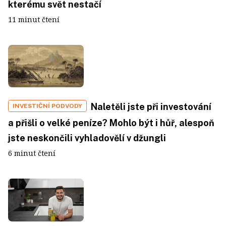
kterému svět nestačí
11 minut čtení
Naletěli jste při investování
INVESTIČNÍ PODVODY
a přišli o velké peníze? Mohlo být i hůř, alespoň
jste neskončili vyhladovělí v džungli
6 minut čtení