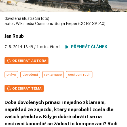
dovolená (ilustrační foto)
autor:
Wikimedia Commons - Sonja Pieper (CC BY-SA 2.0)
Jan Roub
7. 8. 2014
13:49
/ 1 min. čtení
PŘEHRÁT ČLÁNEK
ODEBÍRAT AUTORA
právo
dovolená
reklamace
cestovní ruch
ODEBÍRAT TÉMA
Doba dovolených přináší i nejedno zklamání,
například ze zájezdu, který neproběhl zcela dle
vašich představ. Kdy je dobré obrátit se na
cestovní kancelář se žádostí o kompenzaci? Radí