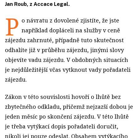
Jan Roub, z Accace Legal.
P
o návratu z dovolené zjistíte, že jste
například dopláceli na služby v ceně
zájezdu zahrnuté, případně tuto skutečnost
odhalíte již v průběhu zájezdu, jinými slovy
objevíte vadu zájezdu. V obdobných situacích
je nejdůležitější včas vytknout vady pořadateli
zájezdu.
Zákon v této souvislosti hovoří o lhůtě bez
zbytečného odkladu, přičemž nejzazší dobou je
jeden měsíc po skončení zájezdu. V této lhůtě
je třeba vytýkací dopis pořadateli doručit,
nikoli jej pouze odeslat. Obsahem vytýkacího