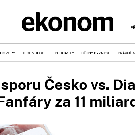
PŘ
HOVORY
TECHNOLOGIE
PODCASTY
DĚJINY BYZNYSU
PRÁVNÍ 
 sporu Česko vs. Di
Fanfáry za 11 miliar