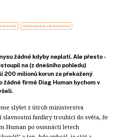
ní plazma
ministerstvo zdravotnictví
yznysu žádné kdyby neplatí. Ale přesto -
istoupil na (z dnešního pohledu)
i 200 milionů korun za překažený
 o žádné firmě Diag Human bychom v
šeli.
me slyšet z útrob ministerstva
 slavnostní fanfáry troubící do světa, že
em Human po osmnácti letech
skončil" a ten, kdo vyhrál, je stát a