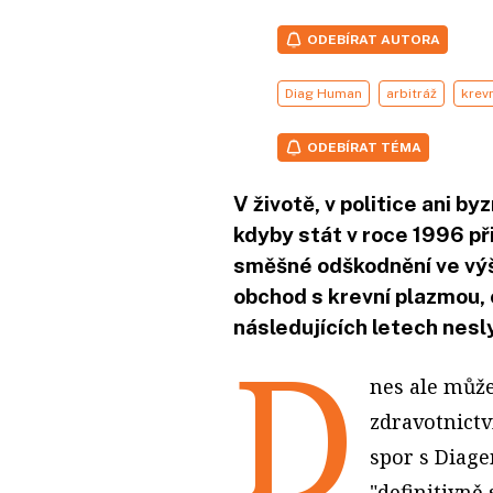
ODEBÍRAT AUTORA
Diag Human
arbitráž
krev
ODEBÍRAT TÉMA
V životě, v politice ani b
kdyby stát v roce 1996 př
směšné odškodnění ve výš
obchod s krevní plazmou,
následujících letech nesly
D
nes ale může
zdravotnictví
spor s Diag
"definitivně 