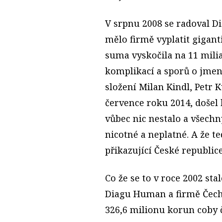
V srpnu 2008 se radoval D
mělo firmě vyplatit gigant
suma vyskočila na 11 milia
komplikací a sporů o jme
složení Milan Kindl, Petr K
července roku 2014, došel 
vůbec nic nestalo a všech
nicotné a neplatné. A že t
přikazující České republic
Co že se to v roce 2002 sta
Diagu Human a firmě Čecho
326,6 milionu korun coby 