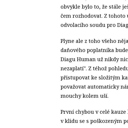
obvykle bylo to, že stále je
čem rozhodovat. Z tohoto
odvolacího soudu pro Dia
Plyne ale z toho všeho něj
daňového poplatníka bude j
Diagu Human už nikdy nic,
nezaplatí". Z téhož pohled
přistupovat ke složitým k
považovat automaticky ná
mouchy kolem uší.
První chybou v celé kauze 
v klidu se s poškozeným 