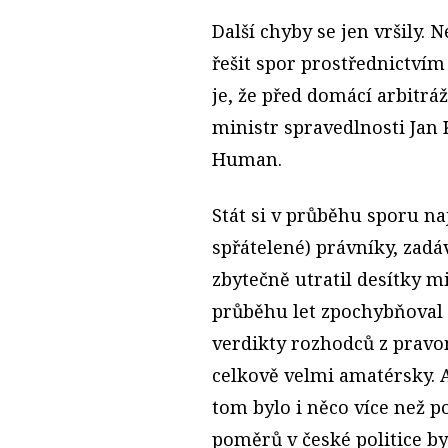
Další chyby se jen vršily. 
řešit spor prostřednictvím
je, že před domácí arbitrá
ministr spravedlnosti Jan
Human.
Stát si v průběhu sporu n
spřátelené) právníky, zadáv
zbytečně utratil desítky m
průběhu let zpochybňoval 
verdikty rozhodců z prav
celkově velmi amatérsky. 
tom bylo i něco více než p
poměrů v české politice b