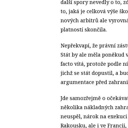
další spory nevedly o to, z
to, jaká je celková výše ško
nových arbitrů ale vyrovn
platností skončila.
Nepřekvapí, že právní zás
Stát by ale měla poněkud v
facto vítá, protože podle n
jichž se stát dopustil, a b
argumentace před zahrani
Jde samozřejmě o očekáva
několika nákladných zahra
neuspěl, nárok na exekuci
Rakousku, ale i ve Francii