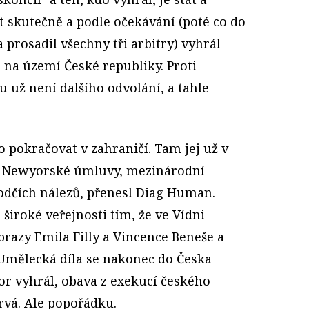
t skutečně a podle očekávání (poté co do
 prosadil všechny tři arbitry) vyhrál
í na území České republiky. Proti
 už není dalšího odvolání, a tahle
 pokračovat v zahraničí. Tam jej už v
m Newyorské úmluvy, mezinárodní
dčích nálezů, přenesl Diag Human.
široké veřejnosti tím, že ve Vídni
razy Emila Filly a Vincence Beneše a
 Umělecká díla se nakonec do Česka
por vyhrál, obava z exekucí českého
rvá. Ale popořádku.