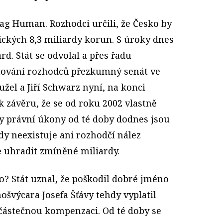
iag Human. Rozhodci určili, že Česko by
ických 8,3 miliardy korun. S úroky dnes
rd. Stát se odvolal a přes řadu
nování rozhodců přezkumný senát ve
užel a Jiří Schwarz nyní, na konci
k závěru, že se od roku 2002 vlastně
ny právní úkony od té doby dodnes jsou
edy neexistuje ani rozhodčí nález
e uhradit zmíněné miliardy.
lo? Stát uznal, že poškodil dobré jméno
švýcara Josefa Šťávy tehdy vyplatil
částečnou kompenzaci. Od té doby se