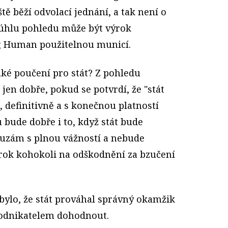
ště běží odvolací jednání, a tak není o
 úhlu pohledu může být výrok
g Human použitelnou municí.
aké poučení pro stát? Z pohledu
en dobře, pokud se potvrdí, že "stát
 definitivně a s konečnou platností
u bude dobře i to, když stát bude
auzám s plnou vážností a nebude
rok kohokoli na odškodnění za bzučení
bylo, že stát prováhal správný okamžik
podnikatelem dohodnout.