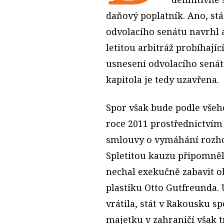
daňový poplatník. Ano, stá
odvolacího senátu navrhl a
letitou arbitráž probíhajíc
usnesení odvolacího senátu
kapitola je tedy uzavřena.
Spor však bude podle všeho
roce 2011 prostřednictví
smlouvy o vymáhání rozho
Spletitou kauzu připomněl 
nechal exekučně zabavit ob
plastiku Otto Gutfreunda.
vrátila, stát v Rakousku s
majetku v zahraničí však t