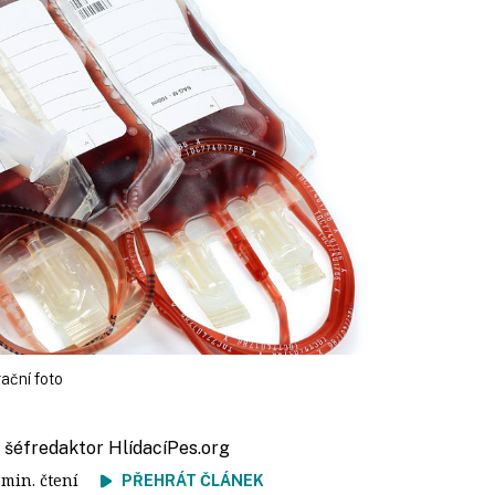
rační foto
, šéfredaktor HlídacíPes.org
4 min. čtení
PŘEHRÁT ČLÁNEK