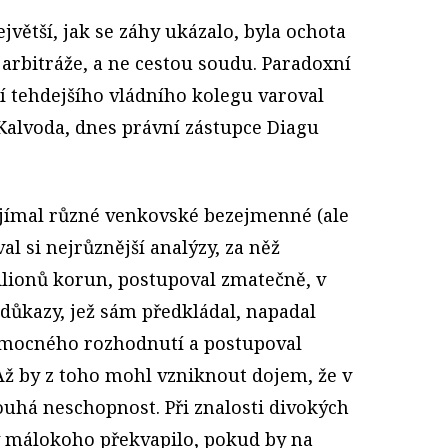
Největší, jak se záhy ukázalo, byla ochota
 arbitráže, a ne cestou soudu. Paradoxní
ží tehdejšího vládního kolegu varoval
 Kalvoda, dnes právní zástupce Diagu
ajímal různé venkovské bezejmenné (ale
al si nejrůznější analýzy, za něž
ilionů korun, postupoval zmatečně, v
důkazy, jež sám předkládal, napadal
omocného rozhodnutí a postupoval
Až by z toho mohl vzniknout dojem, že v
ouhá neschopnost. Při znalosti divokých
y málokoho překvapilo, pokud by na