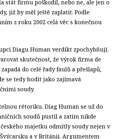
da stát firmu poškodil, nebo ne, ale jen o
dy, již by měl ještě zaplatit. Podle
áním z roku 2002 celá věc s konečnou
tupci Diagu Human verdikt zpochybňují.
arovat skutečnost, že výrok firma de
í zapadá do celé řady faulů a přešlapů,
ude se tedy hodit jako zajímavá
čními soudy.
telnou rétoriku. Diag Human se už do
ničních soudů pustil a zatím nikde
 českého majetku odmítly soudy nejen v
, Švýcarsku a v Británii. Argumentem