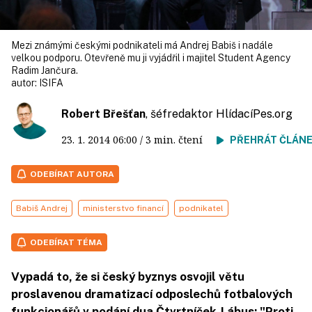
Mezi známými českými podnikateli má Andrej Babiš i nadále
velkou podporu. Otevřeně mu ji vyjádřil i majitel Student Agency
Radim Jančura.
autor:
ISIFA
Robert Břešťan
, šéfredaktor HlídacíPes.org
23. 1. 2014
06:00
/ 3 min. čtení
PŘEHRÁT ČLÁN
ODEBÍRAT AUTORA
Babiš Andrej
ministerstvo financí
podnikatel
ODEBÍRAT TÉMA
Vypadá to, že si český byznys osvojil větu
proslavenou dramatizací odposlechů fotbalových
funkcionářů v podání dua Čtvrtníček-Lábus: "Proti