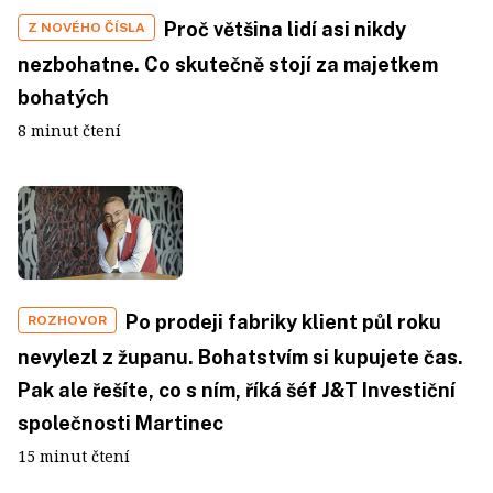
Proč většina lidí asi nikdy
Z NOVÉHO ČÍSLA
nezbohatne. Co skutečně stojí za majetkem
bohatých
8 minut čtení
Po prodeji fabriky klient půl roku
ROZHOVOR
nevylezl z županu. Bohatstvím si kupujete čas.
Pak ale řešíte, co s ním, říká šéf J&T Investiční
společnosti Martinec
15 minut čtení