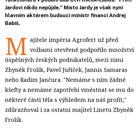
Jardovi nikdo nepůjde." Místo Jardy je však nyní
hlavním aktérem budoucí ministr financí Andrej
Babiš.
M
ajitele impéria Agrofert už před
volbami otevřeně podpořilo množství
úspěšných českých podnikatelů, mezi nimi
Zbyněk Frolík, Pavel Juříček, Jannis Samaras
nebo Radim Jančura. "Nemáme s ním žádné
kšefty a nemáme zapotřebí vměstnat se mu do
některé části těla s výhledem na náš profit,"
zdůrazňoval i za ostatní majitel Linetu Zbyněk
Frolík.