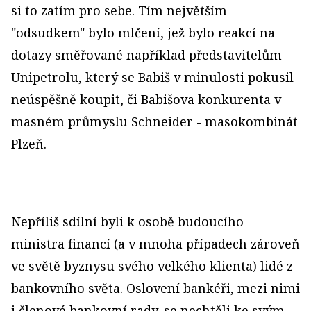
si to zatím pro sebe. Tím největším
"odsudkem" bylo mlčení, jež bylo reakcí na
dotazy směřované například představitelům
Unipetrolu, který se Babiš v minulosti pokusil
neúspěšně koupit, či Babišova konkurenta v
masném průmyslu Schneider - masokombinát
Plzeň.
Nepříliš sdílní byli k osobě budoucího
ministra financí (a v mnoha případech zároveň
ve světě byznysu svého velkého klienta) lidé z
bankovního světa. Oslovení bankéři, mezi nimi
i členové bankovní rady, se nechtěli ke svým