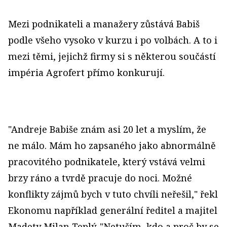
Mezi podnikateli a manažery zůstává Babiš
podle všeho vysoko v kurzu i po volbách. A to i
mezi těmi, jejichž firmy si s některou součástí
impéria Agrofert přímo konkurují.
"Andreje Babiše znám asi 20 let a myslím, že
ne málo. Mám ho zapsaného jako abnormálně
pracovitého podnikatele, který vstává velmi
brzy ráno a tvrdě pracuje do noci. Možné
konflikty zájmů bych v tuto chvíli neřešil," řekl
Ekonomu například generální ředitel a majitel
Madety Milan Teplý. "Netuším, kdo a proč by se