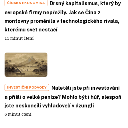
Drsný kapitalismus, který by
ČÍNSKÁ EKONOMIKA
evropské firmy nepřežily. Jak se Čína z
montovny proměnila v technologického rivala,
kterému svět nestačí
11 minut čtení
Naletěli jste při investování
INVESTIČNÍ PODVODY
a přišli o velké peníze? Mohlo být i hůř, alespoň
jste neskončili vyhladovělí v džungli
6 minut čtení