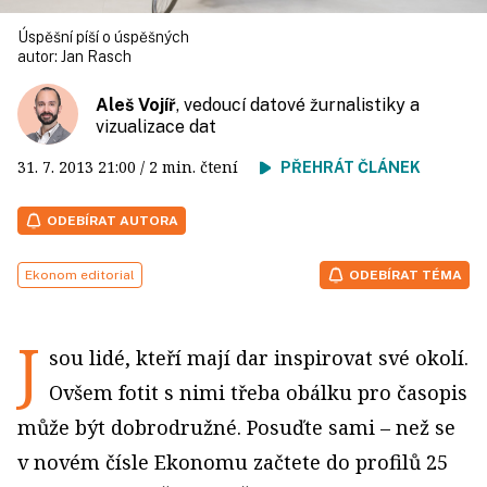
Úspěšní píší o úspěšných
autor:
Jan Rasch
Aleš Vojíř
, vedoucí datové žurnalistiky a
vizualizace dat
31. 7. 2013
21:00
/ 2 min. čtení
PŘEHRÁT ČLÁNEK
ODEBÍRAT AUTORA
Ekonom editorial
ODEBÍRAT TÉMA
J
sou lidé, kteří mají dar inspirovat své okolí.
Ovšem fotit s nimi třeba obálku pro časopis
může být dobrodružné. Posuďte sami – než se
v novém čísle Ekonomu začtete do profilů 25