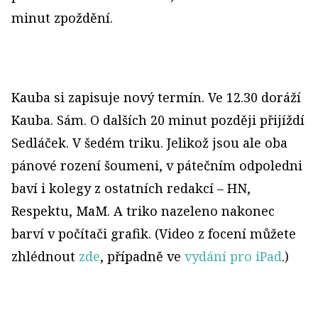
minut zpoždění.
Kauba si zapisuje nový termín. Ve 12.30 doráží
Kauba. Sám. O dalších 20 minut později přijíždí
Sedláček. V šedém triku. Jelikož jsou ale oba
pánové rození šoumeni, v pátečním odpoledni
baví i kolegy z ostatních redakcí – HN,
Respektu, MaM. A triko nazeleno nakonec
barví v počítači grafik. (Video z focení můžete
zhlédnout
zde
, případně ve
vydání pro iPad
.)