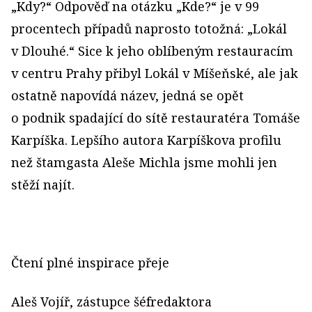
„Kdy?“ Odpověď na otázku „Kde?“ je v 99
procentech případů naprosto totožná: „Lokál
v Dlouhé.“ Sice k jeho oblíbeným restauracím
v centru Prahy přibyl Lokál v Míšeňské, ale jak
ostatně napovídá název, jedná se opět
o podnik spadající do sítě restauratéra Tomáše
Karpíška. Lepšího autora Karpíškova profilu
než štamgasta Aleše Michla jsme mohli jen
stěží najít.
Čtení plné inspirace přeje
Aleš Vojíř, zástupce šéfredaktora