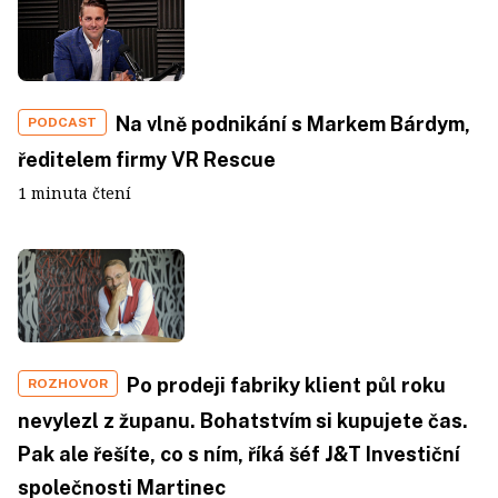
Na vlně podnikání s Markem Bárdym,
PODCAST
ředitelem firmy VR Rescue
1 minuta čtení
Po prodeji fabriky klient půl roku
ROZHOVOR
nevylezl z županu. Bohatstvím si kupujete čas.
Pak ale řešíte, co s ním, říká šéf J&T Investiční
společnosti Martinec