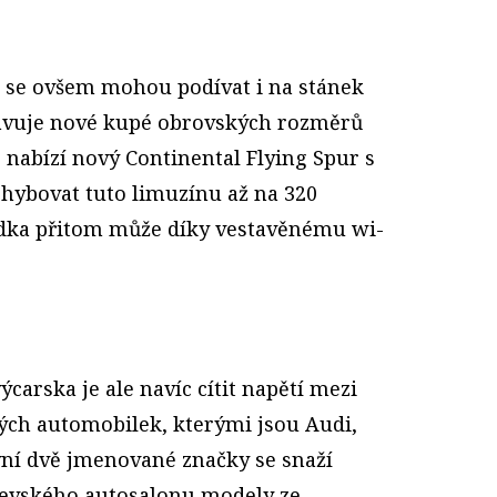
 se ovšem mohou podívat i na stánek
tavuje nové kupé obrovských rozměrů
 nabízí nový Continental Flying Spur s
ybovat tuto limuzínu až na 320
ádka přitom může díky vestavěnému wi-
carska je ale navíc cítit napětí mezi
h automobilek, kterými jsou Audi,
ní dvě jmenované značky se snaží
evského autosalonu modely ze