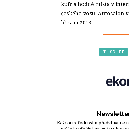
kufr a hodně místa v inte
českého vozu. Autosalon v 
března 2013.
SDÍLET
Newsletter
Každou středu vám představíme nej
můžete přečíst na webu ekonom.