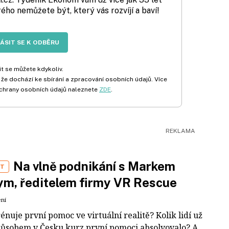
rého nemůžete být, který vás rozvíjí a baví!
LÁSIT SE K ODBĚRU
t se můžete kdykoliv.
 že dochází ke sbírání a zpracování osobních údajů. Více
chrany osobních údajů naleznete
ZDE
.
Na vlně podnikání s Markem
ST
m, ředitelem firmy VR Rescue
ení
rénuje první pomoc ve virtuální realitě? Kolik lidí už
působem v Česku kurz první pomoci absolvovalo? A