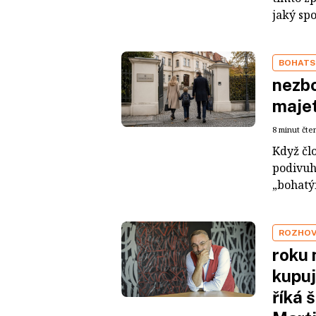
jaký sp
BOHATS
nezbo
maje
8 minut čte
Když čl
podivuh
„bohatým
ROZHO
roku 
kupuj
říká 