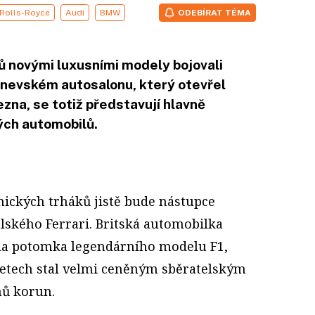
Rolls-Royce
Audi
BMW
ODEBÍRAT TÉMA
ů novými luxusními modely bojovali
Ženevském autosalonu, který otevřel
ezna, se totiž představují hlavně
ých automobilů.
nických trháků jistě bude nástupce
lského Ferrari. Britská automobilka
la potomka legendárního modelu F1,
 letech stal velmi ceněným sběratelským
nů korun.