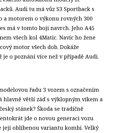
cků. Audi tu má vůz S3 Sportback s
o a motorem o výkonu rovných 300
des má v tomto boji navrch. Jeho A45
nem všech kol 4Matic. Navíc ho žene
álcový motor všech dob. Dokáže
 je o poznání více než v případě Audi.
 modelovou řadu 3 vozem s označením
 hlavně větší záď s výklopným víkem a
 český stánek? Škoda se tradičně
tentokrát jde o novou generaci vozu
 její oblíbenou variantu kombi. Velký