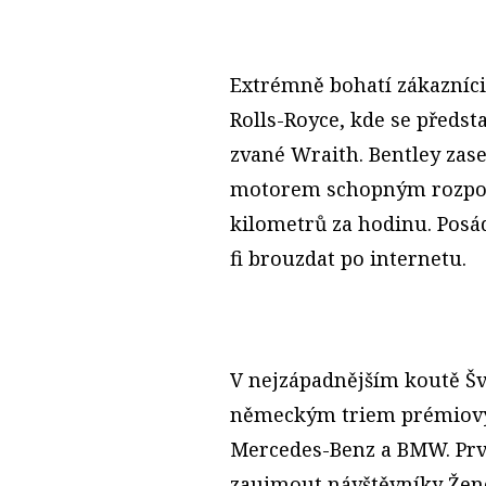
Extrémně bohatí zákazníci
Rolls-Royce, kde se předs
zvané Wraith. Bentley zase
motorem schopným rozpoh
kilometrů za hodinu. Pos
fi brouzdat po internetu.
V nejzápadnějším koutě Švý
německým triem prémiovýc
Mercedes-Benz a BMW. Prv
zaujmout návštěvníky Žen