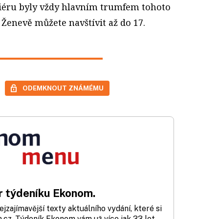
riéru byly vždy hlavním trumfem tohoto
Ženevě můžete navštívit až do 17.
ODEMKNOUT ZNÁMÉMU
 týdeníku Ekonom.
zajímavější texty aktuálního vydání, které si
cz. Týdeník Ekonom vám už více jak 33 let