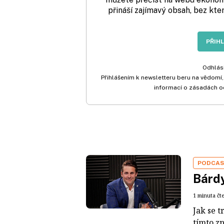
přináší zajímavý obsah, bez kte
PŘIH
Odhlási
Přihlášením k newsletteru beru na vědomí,
informací o zásadách o
PODCA
Bárdy
1 minuta čt
Jak se t
tímto z