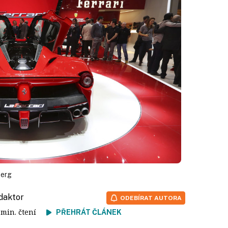
berg
edaktor
ODEBÍRAT AUTORA
2 min. čtení
PŘEHRÁT ČLÁNEK