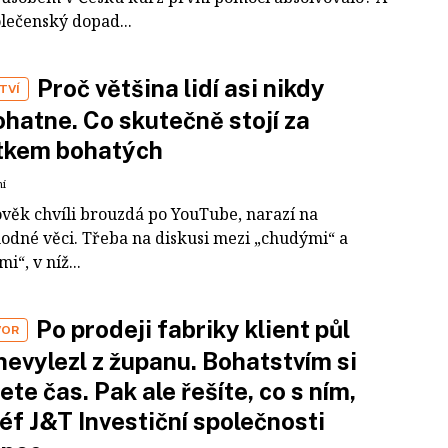
olečenský dopad...
Proč většina lidí asi nikdy
TVÍ
hatne. Co skutečně stojí za
tkem bohatých
ní
ověk chvíli brouzdá po YouTube, narazí na
odné věci. Třeba na diskusi mezi „chudými“ a
i“, v níž...
Po prodeji fabriky klient půl
VOR
nevylezl z županu. Bohatstvím si
ete čas. Pak ale řešíte, co s ním,
šéf J&T Investiční společnosti