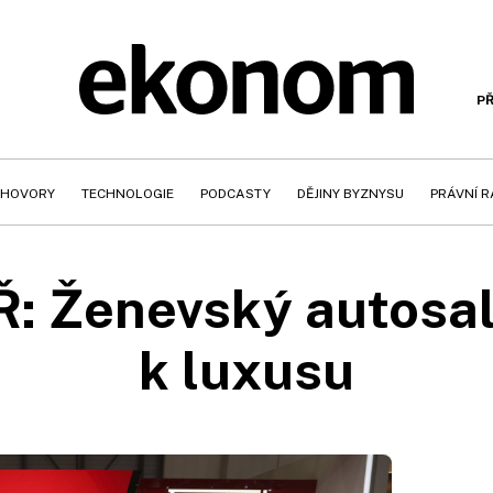
PŘ
HOVORY
TECHNOLOGIE
PODCASTY
DĚJINY BYZNYSU
PRÁVNÍ 
 Ženevský autosal
k luxusu