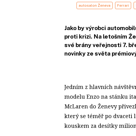
autosalon Ženeva
Ferrari
Jako by výrobci automobil
proti krizi. Na letošním 
své brány veřejnosti 7. bř
novinky ze světa prémiov
Jedním z hlavních návštěv
modelu Enzo na stánku ita
McLaren do Ženevy přivez
který se téměř po dvaceti
kouskem za desítky milio