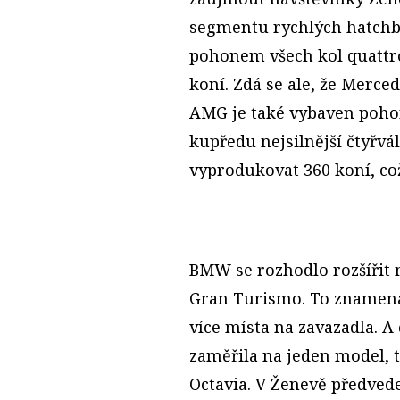
segmentu rychlých hatchba
pohonem všech kol quattr
koní. Zdá se ale, že Merce
AMG je také vybaven poho
kupředu nejsilnější čtyřv
vyprodukovat 360 koní, což
BMW se rozhodlo rozšířit
Gran Turismo. To znamená
více místa na zavazadla. A
zaměřila na jeden model, 
Octavia. V Ženevě předvede