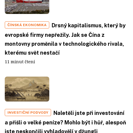
Drsný kapitalismus, který by
ČÍNSKÁ EKONOMIKA
evropské firmy nepřežily. Jak se Čína z
montovny proměnila v technologického rivala,
kterému svět nestačí
11 minut čtení
Naletěli jste při investování
INVESTIČNÍ PODVODY
a přišli o velké peníze? Mohlo být i hůř, alespoň
jste neskončili vyhladovělí v džungli