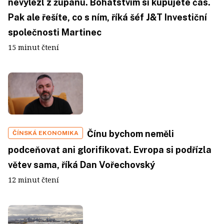
nevylezl z županu. Bohatstvím si kupujete čas.
Pak ale řešíte, co s ním, říká šéf J&T Investiční
společnosti Martinec
15 minut čtení
Čínu bychom neměli
ČÍNSKÁ EKONOMIKA
podceňovat ani glorifikovat. Evropa si podřízla
větev sama, říká Dan Vořechovský
12 minut čtení