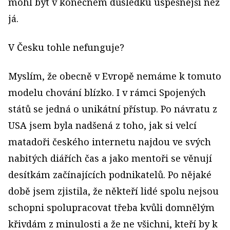
mohl být v konečném důsledku úspěšnější než
já.
V Česku tohle nefunguje?
Myslím, že obecně v Evropě nemáme k tomuto
modelu chování blízko. I v rámci Spojených
států se jedná o unikátní přístup. Po návratu z
USA jsem byla nadšená z toho, jak si velcí
matadoři českého internetu najdou ve svých
nabitých diářích čas a jako mentoři se věnují
desítkám začínajících podnikatelů. Po nějaké
době jsem zjistila, že někteří lidé spolu nejsou
schopni spolupracovat třeba kvůli domnělým
křivdám z minulosti a že ne všichni, kteří by k