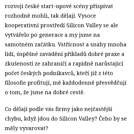
rozvoji české start-upové scény přispívat
rozhodně mohli, tak dělají. Vysoce
kooperativní prostředí Silicon Valley se ale
vytvářelo po generace a my jsme na
samotném začátku. Vstřícnost a snahy mnoha
lidí, úspěšné zavádění příkladů dobré praxe a
zkušeností ze zahraničí a rapidně narůstající
počet českých podnikavců, kteří již z této
filosofie profitují, mě každodenně přesvědčují
o tom, že jsme na dobré cestě.
Co dělají podle vás firmy jako nejčastější
chybu, když jdou do Silicon Valley? Čeho by se
měly vyvarovat?