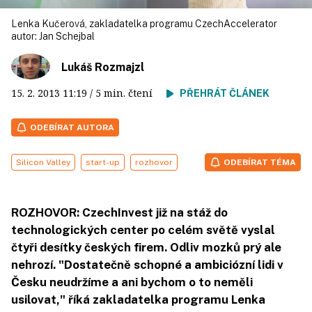
Lenka Kučerová, zakladatelka programu CzechAccelerator
autor:
Jan Schejbal
Lukáš Rozmajzl
15. 2. 2013
11:19
/ 5 min. čtení
PŘEHRÁT ČLÁNEK
ODEBÍRAT AUTORA
Silicon Valley
start-up
rozhovor
ODEBÍRAT TÉMA
ROZHOVOR: CzechInvest již na stáž do
technologických center po celém světě vyslal
čtyři desítky českých firem. Odliv mozků prý ale
nehrozí. "Dostatečně schopné a ambiciózní lidi v
Česku neudržíme a ani bychom o to neměli
usilovat," říká zakladatelka programu Lenka