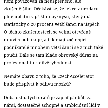
není považován za neúspěšného, ale
zkušenějšího. Očekává se, že lekce z nezdaru
plně uplatní v příštím byznysu, který má
statisticky o 20 procent větší šanci na úspěch.
O těchto zkušenostech se velmi otevřeně
mluví a publikuje, a tak mají začínající
podnikatelé mnohem větší šanci se z nich také
poučit. Dále se tam klade obrovský důraz na
profesionalitu a důvěryhodnost.
Nemáte obavu z toho, že CzechAccelerator
bude přispívat k odlivu mozků?
Doba ostnatých drátů je zaplať pánbůh za
námi, dostatečně schopné a ambiciózní lidi v