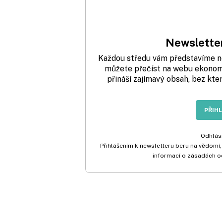
Newsletter
Každou středu vám představíme nej
můžete přečíst na webu ekonom.
přináší zajímavý obsah, bez kte
PŘIH
Odhlási
Přihlášením k newsletteru beru na vědomí,
informací o zásadách o