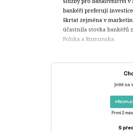
služby pro bankovnictví v
bankéři preferují investic
škrtat zejména v marketi
účastnila stovka bankéřů 
Polska a Rumunska.
Chc
Ještě na 
PŘEDPLAT
První 2 měs
S pře