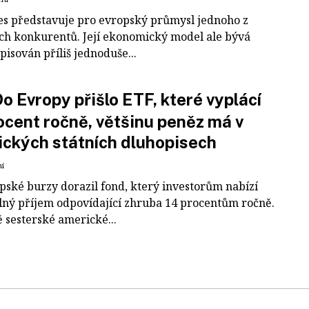
es představuje pro evropský průmysl jednoho z
ích konkurentů. Její ekonomický model ale bývá
pisován příliš jednoduše...
o Evropy přišlo ETF, které vyplácí
ocent ročně, většinu peněz má v
ckých státních dluhopisech
ní
pské burzy dorazil fond, který investorům nabízí
lný příjem odpovídající zhruba 14 procentům ročně.
 sesterské americké...