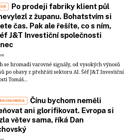
Po prodeji fabriky klient půl
VOR
nevylezl z županu. Bohatstvím si
ete čas. Pak ale řešíte, co s ním,
šéf J&T Investiční společnosti
inec
ení
ch se hromadí varovné signály, od vysokých výnosů
ů po obavy z přehřátí sektoru AI. Šéf J&T Investiční
sti Tomáš...
Čínu bychom neměli
 EKONOMIKA
ňovat ani glorifikovat. Evropa si
zla větev sama, říká Dan
chovský
ení