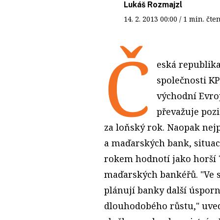
Lukáš Rozmajzl
14. 2. 2013
00:00
/ 1 min. č
Č
eská republik
společnosti K
východní Evro
převažuje pozi
za loňský rok. Naopak nejp
a maďarských bank, situac
rokem hodnotí jako horší 
maďarských bankéřů. "Ve s
plánují banky další úsporn
dlouhodobého růstu," uve