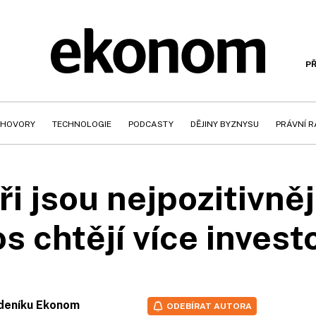
PŘ
HOVORY
TECHNOLOGIE
PODCASTY
DĚJINY BYZNYSU
PRÁVNÍ 
i jsou nejpozitivněj
os chtějí více invest
ýdeníku Ekonom
ODEBÍRAT AUTORA