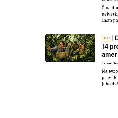
Čína dn
největš
často po
D
ETF
14 pr
ameri
5 minut čte
Na evro
pravide
Jeho dvě