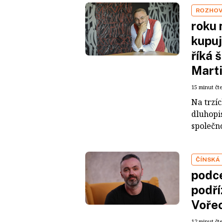
ROZHO
roku 
kupuj
říká 
Mart
15 minut čt
Na trzí
dluhopis
společno
ČÍNSKÁ
podce
podří
Voře
12 minut čt