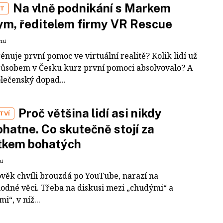
Na vlně podnikání s Markem
ST
m, ředitelem firmy VR Rescue
ení
rénuje první pomoc ve virtuální realitě? Kolik lidí už
působem v Česku kurz první pomoci absolvovalo? A
olečenský dopad...
Proč většina lidí asi nikdy
TVÍ
hatne. Co skutečně stojí za
tkem bohatých
ní
ověk chvíli brouzdá po YouTube, narazí na
odné věci. Třeba na diskusi mezi „chudými“ a
i“, v níž...