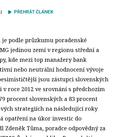
tení
PŘEHRÁT ČLÁNEK
a je podle průzkumu poradenské
PMG jedinou zemí v regionu střední a
py, kde mezi top manažery bank
tivní nebo neutrální hodnocení vývoje
esimističtější jsou zástupci slovenských
i v roce 2012 ve srovnání s předchozím
79 procent slovenských a 83 procent
vých strategiích na následující roky
á opatření na úkor investic do
dl Zdeněk Tůma, poradce odpovědný za