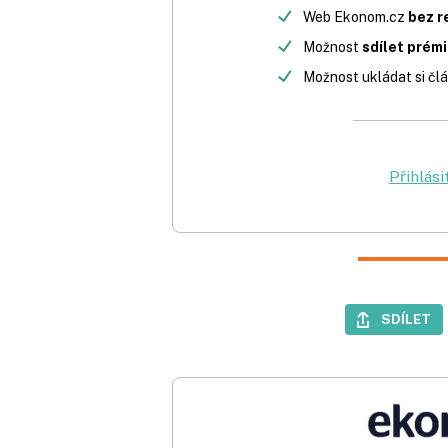
Web Ekonom.cz
bez r
Možnost
sdílet prém
Možnost ukládat si člá
Přihlási
SDÍLET