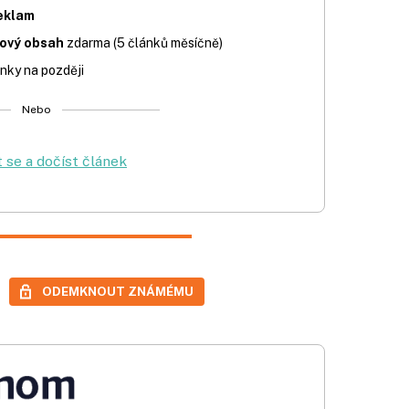
eklam
iový obsah
zdarma (5 článků měsíčně)
nky na později
Nebo
t se a dočíst článek
ODEMKNOUT ZNÁMÉMU