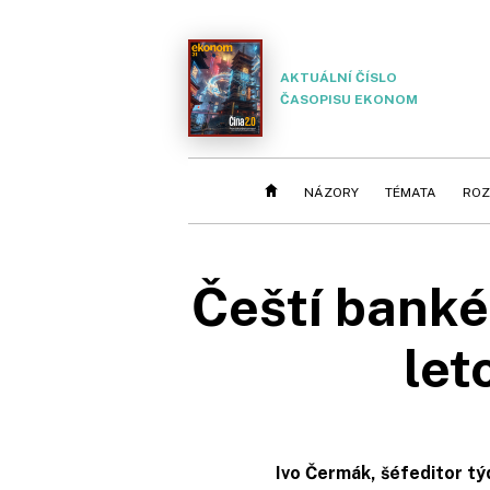
AKTUÁLNÍ ČÍSLO
ČASOPISU EKONOM
NÁZORY
TÉMATA
ROZ
Čeští bankéř
let
Ivo Čermák, šéfeditor t