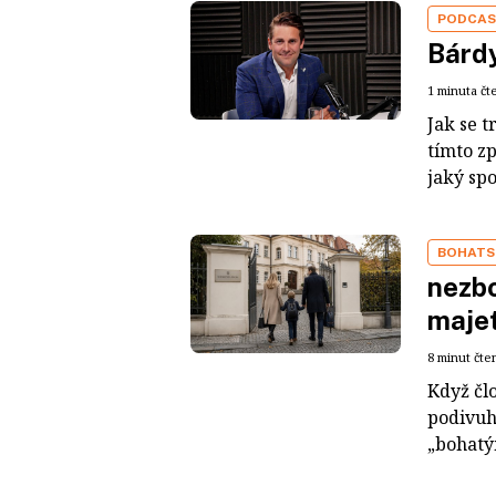
PODCA
Bárdy
1 minuta čt
Jak se t
tímto z
jaký sp
BOHATS
nezbo
maje
8 minut čte
Když čl
podivuh
„bohatým