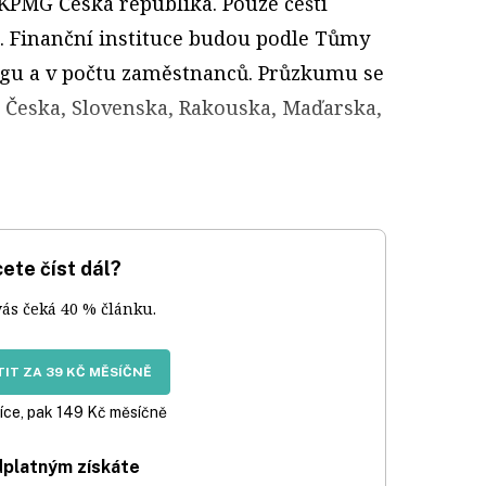
 KPMG Česká republika. Pouze čeští
e. Finanční instituce budou podle Tůmy
ngu a v počtu zaměstnanců. Průzkumu se
z Česka, Slovenska, Rakouska, Maďarska,
ete číst dál?
vás čeká 40 % článku.
IT ZA 39 KČ MĚSÍČNĚ
íce, pak 149 Kč měsíčně
dplatným získáte