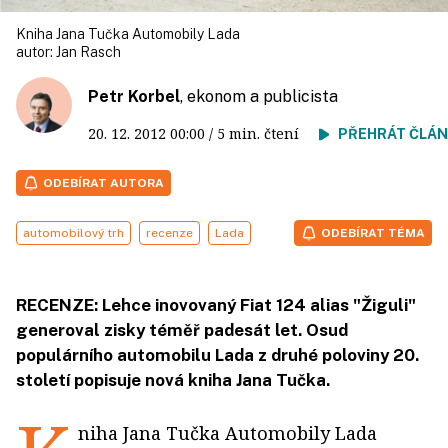
Kniha Jana Tučka Automobily Lada
autor:
Jan Rasch
Petr Korbel
, ekonom a publicista
20. 12. 2012
00:00
/ 5 min. čtení
PŘEHRÁT ČLÁ
ODEBÍRAT AUTORA
automobilový trh
recenze
Lada
ODEBÍRAT TÉMA
RECENZE: Lehce inovovaný Fiat 124 alias "Žiguli"
generoval zisky téměř padesát let. Osud
populárního automobilu Lada z druhé poloviny 20.
století popisuje nová kniha Jana Tučka.
niha Jana Tučka Automobily Lada