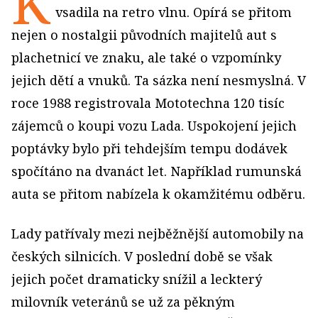
K
vsadila na retro vlnu. Opírá se přitom
nejen o nostalgii původních majitelů aut s
plachetnicí ve znaku, ale také o vzpomínky
jejich dětí a vnuků. Ta sázka není nesmyslná. V
roce 1988 registrovala Mototechna 120 tisíc
zájemců o koupi vozu Lada. Uspokojení jejich
poptávky bylo při tehdejším tempu dodávek
spočítáno na dvanáct let. Například rumunská
auta se přitom nabízela k okamžitému odběru.
Lady patřívaly mezi nejběžnější automobily na
českých silnicích. V poslední době se však
jejich počet dramaticky snížil a leckterý
milovník veteránů se už za pěkným