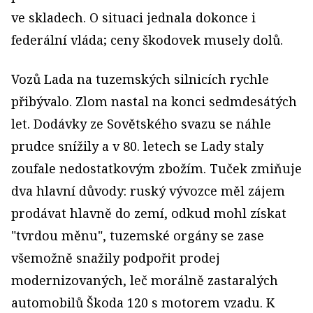
ve skladech. O situaci jednala dokonce i
federální vláda; ceny škodovek musely dolů.
Vozů Lada na tuzemských silnicích rychle
přibývalo. Zlom nastal na konci sedmdesátých
let. Dodávky ze Sovětského svazu se náhle
prudce snížily a v 80. letech se Lady staly
zoufale nedostatkovým zbožím. Tuček zmiňuje
dva hlavní důvody: ruský vývozce měl zájem
prodávat hlavně do zemí, odkud mohl získat
"tvrdou měnu", tuzemské orgány se zase
všemožně snažily podpořit prodej
modernizovaných, leč morálně zastaralých
automobilů Škoda 120 s motorem vzadu. K