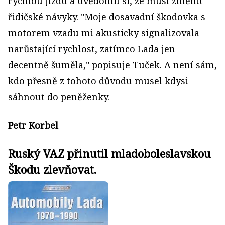
rychlou jízdu a uvědomil si, že musí změnit
řidičské návyky. "Moje dosavadní škodovka s
motorem vzadu mi akusticky signalizovala
narůstající rychlost, zatímco Lada jen
decentně šuměla," popisuje Tuček. A není sám,
kdo přesně z tohoto důvodu musel kdysi
sáhnout do peněženky.
Petr Korbel
Ruský VAZ přinutil mladoboleslavskou
Škodu zlevňovat.