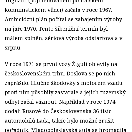
Togliatti (pojmenovaném po italském
komunistickém vůdci) začala v roce 1967.
Ambiciózní plán počítal se zahájením výroby
na jaře 1970. Tento šibeniční termín byl
málem splněn, sériová výroba odstartovala v
srpnu.
V roce 1971 se první vozy Žiguli objevily na
československém trhu. Doslova se po nich
zaprášilo. Hlučné škodovky s motorem vzadu
proti nim působily zastarale a jejich tuzemský
odbyt začal váznout. Například v roce 1974
dodali Rusové do Československa 36 tisíc
automobilů Lada, takže bylo možné zrušit
pořadník. Mladoboleslavská auta se hromadila