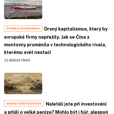
Drsný kapitalismus, který by
ČÍNSKÁ EKONOMIKA
evropské firmy nepřežily. Jak se Čína z
montovny proměnila v technologického rivala,
kterému svět nestačí
11 minut čtení
Naletěli jste při investování
INVESTIČNÍ PODVODY
a přišli o velké peníze? Mohlo být i hůř, alespoň