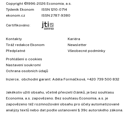
Copyright
©1996-2026
Economia, a.s.
Týdeník Ekonom
ISSN 1210-0714
ekonom.cz
ISSN 2787-9380
Certifikováno:
Kontakty
Kariéra
Tiráž redakce Ekonom
Newsletter
Předplatné
Všeobecné podmínky
Prohlášení o cookies
Nastavení soukromí
Ochrana osobních údajů
Inzerce
, obchodní garant:
Adéla Formáčková
,
+420 739 500 832
Jakékoliv užití obsahu, včetně převzetí článků, je bez souhlasu
Economia, a.s. zapovězeno. Bez souhlasu Economia, a.s. je
zapovězeno též rozmnožování obsahu pro účely automatizované
analýzy textů nebo dat podle ustanovení § 39c autorského zákona.