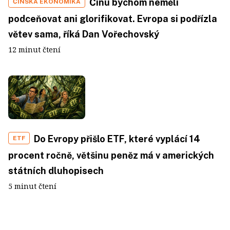
Čínu bychom neměli
ČÍNSKÁ EKONOMIKA
podceňovat ani glorifikovat. Evropa si podřízla
větev sama, říká Dan Vořechovský
12 minut čtení
Do Evropy přišlo ETF, které vyplácí 14
ETF
procent ročně, většinu peněz má v amerických
státních dluhopisech
5 minut čtení