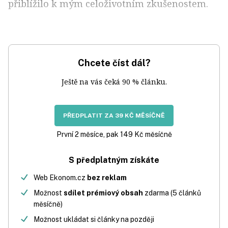
přiblížilo k mým celoživotním zkušenostem.
Chcete číst dál?
Ještě na vás čeká 90 % článku.
PŘEDPLATIT ZA 39 KČ MĚSÍČNĚ
První 2 měsíce, pak 149 Kč měsíčně
S předplatným získáte
Web Ekonom.cz
bez reklam
Možnost
sdílet prémiový obsah
zdarma (5 článků
měsíčně)
Možnost ukládat si články na později