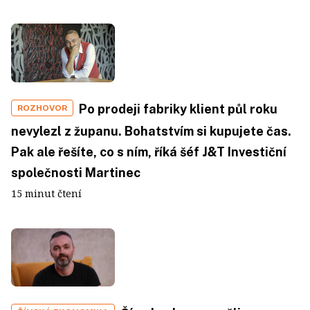
Po prodeji fabriky klient půl roku
ROZHOVOR
nevylezl z županu. Bohatstvím si kupujete čas.
Pak ale řešíte, co s ním, říká šéf J&T Investiční
společnosti Martinec
15 minut čtení