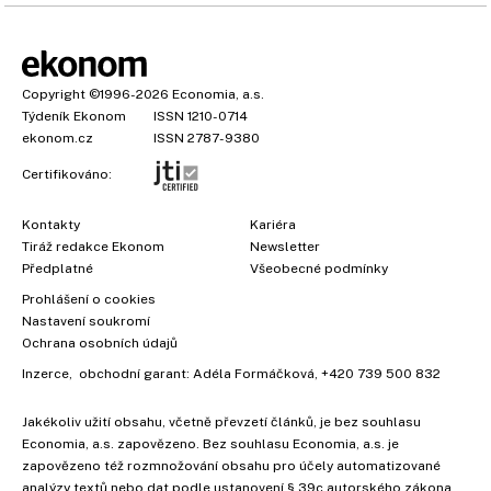
Copyright
©1996-2026
Economia, a.s.
Týdeník Ekonom
ISSN 1210-0714
ekonom.cz
ISSN 2787-9380
Certifikováno:
Kontakty
Kariéra
Tiráž redakce Ekonom
Newsletter
Předplatné
Všeobecné podmínky
Prohlášení o cookies
Nastavení soukromí
Ochrana osobních údajů
Inzerce
, obchodní garant:
Adéla Formáčková
,
+420 739 500 832
Jakékoliv užití obsahu, včetně převzetí článků, je bez souhlasu
Economia, a.s. zapovězeno. Bez souhlasu Economia, a.s. je
zapovězeno též rozmnožování obsahu pro účely automatizované
analýzy textů nebo dat podle ustanovení § 39c autorského zákona.