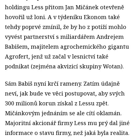
holdingu Less přitom Jan Mičánek otevřeně
hovořil už loni. A v týdeníku Ekonom také
tehdy poprvé zmínil, že by ho z potíží mohlo
vyvést partnerství s miliardářem Andrejem
Babišem, majitelem agrochemického gigantu
Agrofert, jenž už začal v lesnictví také
podnikat (zejména akvizicí skupiny Wotan).
Sám Babiš nyní krčí rameny. Zatím údajně
neví, jak bude ve věci postupovat, aby svých
300 milionů korun získal z Lessu zpět.
Mičánkovým jednáním se ale cítí oklamán.
Majoritní akcionář firmy Less mu prý dal jiné
informace o stavu firmy, než jaká byla realita.