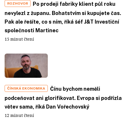
Po prodeji fabriky klient půl roku
ROZHOVOR
nevylezl z županu. Bohatstvím si kupujete čas.
Pak ale řešíte, co s ním, říká šéf J&T Investiční
společnosti Martinec
15 minut čtení
Čínu bychom neměli
ČÍNSKÁ EKONOMIKA
podceňovat ani glorifikovat. Evropa si podřízla
větev sama, říká Dan Vořechovský
12 minut čtení