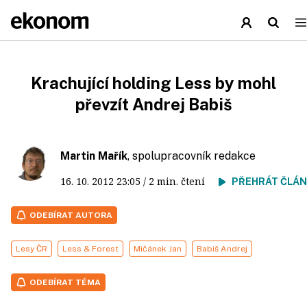
Krachující holding Less by mohl
převzít Andrej Babiš
Martin Mařík
, spolupracovník redakce
16. 10. 2012
23:05
/ 2 min. čtení
PŘEHRÁT ČLÁ
ODEBÍRAT AUTORA
Lesy ČR
Less & Forest
Mičánek Jan
Babiš Andrej
ODEBÍRAT TÉMA