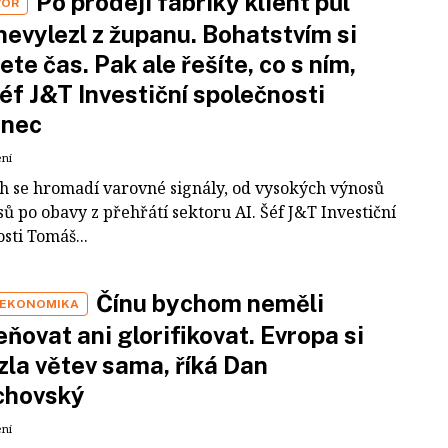
Po prodeji fabriky klient půl
VOR
nevylezl z županu. Bohatstvím si
ete čas. Pak ale řešíte, co s ním,
šéf J&T Investiční společnosti
inec
ení
ch se hromadí varovné signály, od vysokých výnosů
ů po obavy z přehřátí sektoru AI. Šéf J&T Investiční
sti Tomáš...
Čínu bychom neměli
 EKONOMIKA
ňovat ani glorifikovat. Evropa si
zla větev sama, říká Dan
chovský
ení