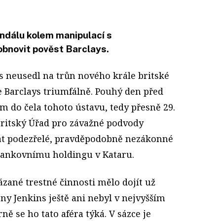
ndálu kolem manipulací s
bnovit pověst Barclays.
s neusedl na trůn nového krále britské
e Barclays triumfálně. Pouhý den před
m do čela tohoto ústavu, tedy přesně 29.
 britský Úřad pro závažné podvody
vat podezřelé, pravděpodobně nezákonné
bankovnímu holdingu v Kataru.
ázané trestné činnosti mělo dojít už
ny Jenkins ještě ani nebyl v nejvyšším
 se ho tato aféra týká. V sázce je