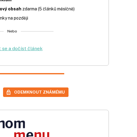
iový obsah
zdarma (5 článků měsíčně)
nky na později
Nebo
t se a dočíst článek
ODEMKNOUT ZNÁMÉMU