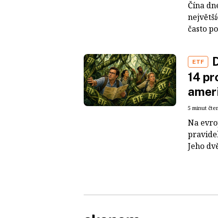
Čína dn
největš
často po
D
ETF
14 pr
ameri
5 minut čte
Na evro
pravide
Jeho dvě