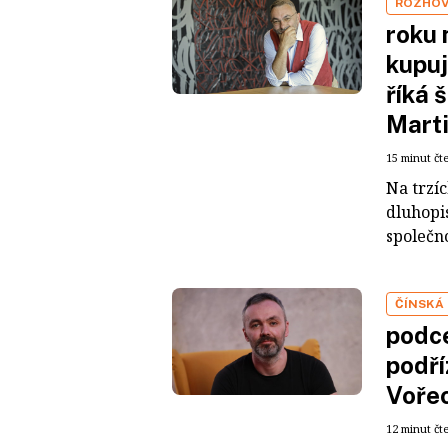
ROZHO
roku 
kupuj
říká 
Mart
15 minut čt
Na trzí
dluhopis
společno
ČÍNSKÁ
podce
podří
Voře
12 minut čt