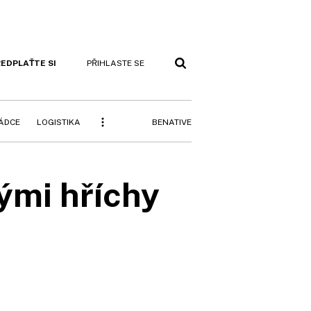
EDPLAŤTE SI
PŘIHLASTE SE
BENATIVE
RÁDCE
LOGISTIKA
rými hříchy