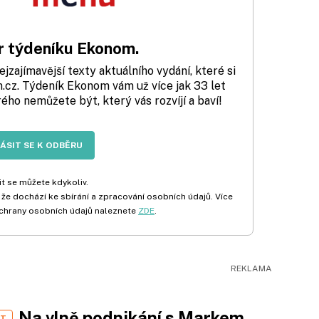
 týdeníku Ekonom.
zajímavější texty aktuálního vydání, které si
cz. Týdeník Ekonom vám už více jak 33 let
rého nemůžete být, který vás rozvíjí a baví!
LÁSIT SE K ODBĚRU
t se můžete kdykoliv.
 že dochází ke sbírání a zpracování osobních údajů. Více
chrany osobních údajů naleznete
ZDE
.
Na vlně podnikání s Markem
ST