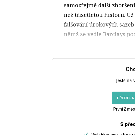
samozřejmě další zhoršení 
než třísetletou historií. U
falšování úrokových sazeb
němž se vedle Barclays podí
Chc
Ještě na 
PŘEDPLAT
První 2 měs
S pře
Web Ekonom.cz
bez r