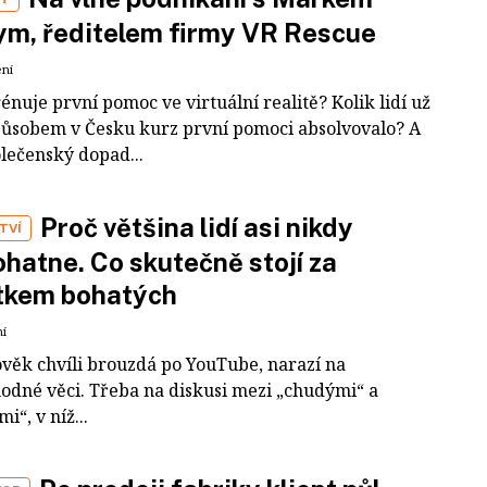
m, ředitelem firmy VR Rescue
ení
rénuje první pomoc ve virtuální realitě? Kolik lidí už
působem v Česku kurz první pomoci absolvovalo? A
olečenský dopad...
Proč většina lidí asi nikdy
TVÍ
hatne. Co skutečně stojí za
tkem bohatých
ní
ověk chvíli brouzdá po YouTube, narazí na
odné věci. Třeba na diskusi mezi „chudými“ a
i“, v níž...