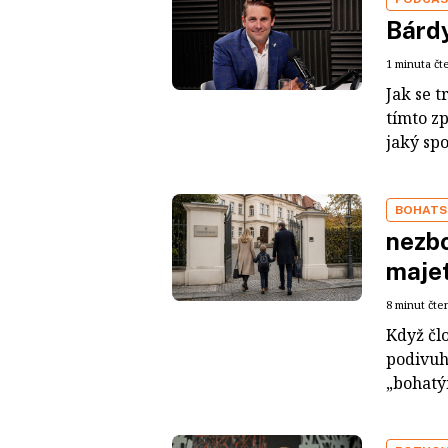
Bárdy
1 minuta čt
Jak se t
tímto z
jaký sp
BOHATS
nezbo
maje
8 minut čte
Když čl
podivuh
„bohatým