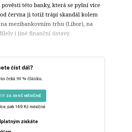
pověsti této banky, která se pyšní více
ž od června ji totiž trápí skandál kolem
 na mezibankovním trhu (Libor), na
lely i jiné finanční ústavy.
ete číst dál?
vás čeká 90 % článku.
IT ZA 39 KČ MĚSÍČNĚ
íce, pak 149 Kč měsíčně
dplatným získáte
eklam