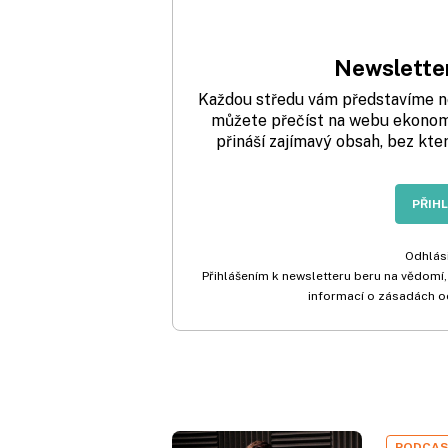
Newsletter
Každou středu vám představíme nej
můžete přečíst na webu ekonom.
přináší zajímavý obsah, bez kte
PŘIH
Odhlási
Přihlášením k newsletteru beru na vědomí,
informací o zásadách o
PODCA