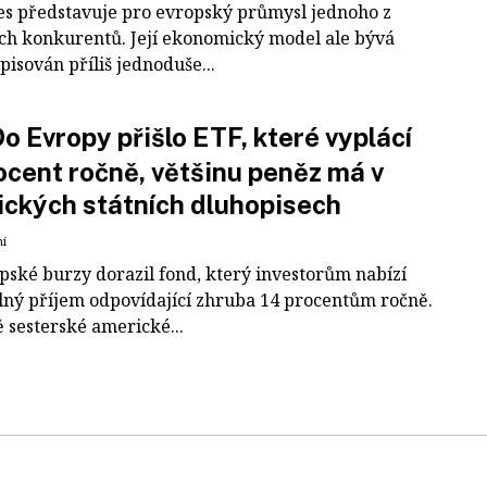
es představuje pro evropský průmysl jednoho z
ích konkurentů. Její ekonomický model ale bývá
pisován příliš jednoduše...
o Evropy přišlo ETF, které vyplácí
ocent ročně, většinu peněz má v
ckých státních dluhopisech
ní
pské burzy dorazil fond, který investorům nabízí
lný příjem odpovídající zhruba 14 procentům ročně.
 sesterské americké...