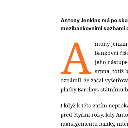
Antony Jenkins má po ska
mezibankovními sazbami o
A
ntony Jenkin
bankovní říš
jeho nástupe
srpna, totiž
oznámil, že začal vyšetřo
platby Barclays státnímu 
I když k této zatím neprok
před čtyřmi roky, kdy Anto
managementu banky, niterně