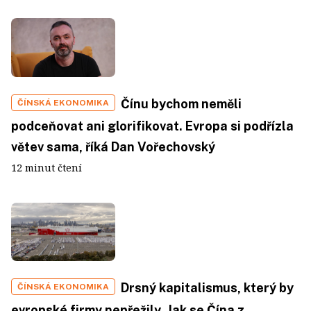
Čínu bychom neměli
ČÍNSKÁ EKONOMIKA
podceňovat ani glorifikovat. Evropa si podřízla
větev sama, říká Dan Vořechovský
12 minut čtení
Drsný kapitalismus, který by
ČÍNSKÁ EKONOMIKA
evropské firmy nepřežily. Jak se Čína z