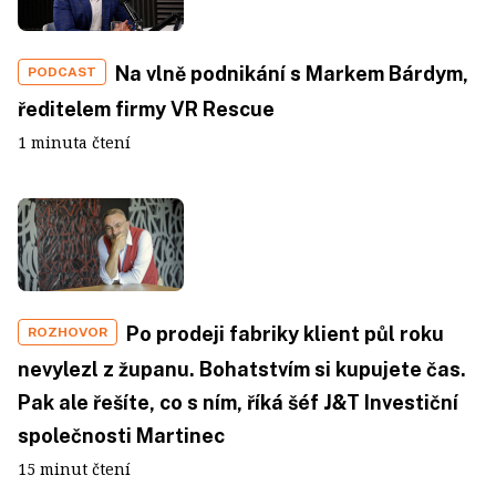
Na vlně podnikání s Markem Bárdym,
PODCAST
ředitelem firmy VR Rescue
1 minuta čtení
Po prodeji fabriky klient půl roku
ROZHOVOR
nevylezl z županu. Bohatstvím si kupujete čas.
Pak ale řešíte, co s ním, říká šéf J&T Investiční
společnosti Martinec
15 minut čtení