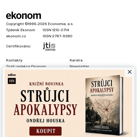
Copyright
©1996-2026
Economia, a.s.
Týdeník Ekonom
ISSN 1210-0714
ekonom.cz
ISSN 2787-9380
Certifikováno:
Kontakty
Kariéra
Tiráž redakce Ekonom
Newsletter
×
Předplatné
Všeobecné podmínky
Prohlášení o cookies
Nastavení soukromí
Ochrana osobních údajů
Inzerce
, obchodní garant:
Adéla Formáčková
,
+420 739 500 832
Jakékoliv užití obsahu, včetně převzetí článků, je bez souhlasu
Economia, a.s. zapovězeno. Bez souhlasu Economia, a.s. je
zapovězeno též rozmnožování obsahu pro účely automatizované
analýzy textů nebo dat podle ustanovení § 39c autorského zákona.