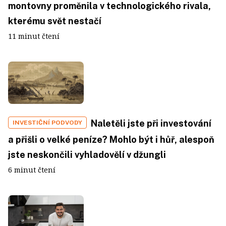
montovny proměnila v technologického rivala,
kterému svět nestačí
11 minut čtení
Naletěli jste při investování
INVESTIČNÍ PODVODY
a přišli o velké peníze? Mohlo být i hůř, alespoň
jste neskončili vyhladovělí v džungli
6 minut čtení