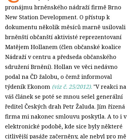
pronájmu brněnského nádraží firmě Brno
New Station Development. O přístup k
dokumentu několik měsíců marně usilovali
brněnští občanští aktivisté reprezentovaní
Matějem Hollanem (člen občanské koalice
Nádraží v centru a předseda občanského
sdružení Brnění). Hollan ve věci nedávno
podal na ČD žalobu, o čemž informoval
týdeník Ekonom
(viz č. 25/2012).
"V reakci na
váš článek se poté se mnou sešel generální
ředitel Českých drah Petr Žaluda. Jím řízená
firma mi nakonec smlouvu poskytla. A to i v
elektronické podobě, kde sice byly některé
citlivější pasáže začerněny, ale nebyl pro mě