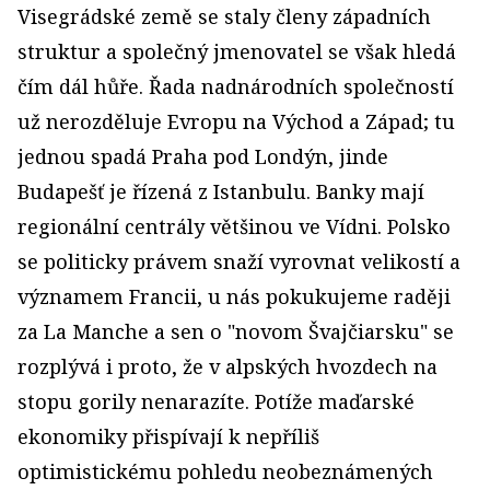
Visegrádské země se staly členy západních
struktur a společný jmenovatel se však hledá
čím dál hůře. Řada nadnárodních společností
už nerozděluje Evropu na Východ a Západ; tu
jednou spadá Praha pod Londýn, jinde
Budapešť je řízená z Istanbulu. Banky mají
regionální centrály většinou ve Vídni. Polsko
se politicky právem snaží vyrovnat velikostí a
významem Francii, u nás pokukujeme raději
za La Manche a sen o "novom Švajčiarsku" se
rozplývá i proto, že v alpských hvozdech na
stopu gorily nenarazíte. Potíže maďarské
ekonomiky přispívají k nepříliš
optimistickému pohledu neobeznámených