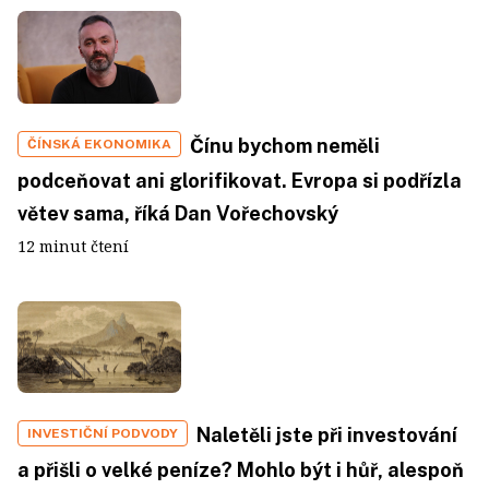
Čínu bychom neměli
ČÍNSKÁ EKONOMIKA
podceňovat ani glorifikovat. Evropa si podřízla
větev sama, říká Dan Vořechovský
12 minut čtení
Naletěli jste při investování
INVESTIČNÍ PODVODY
a přišli o velké peníze? Mohlo být i hůř, alespoň