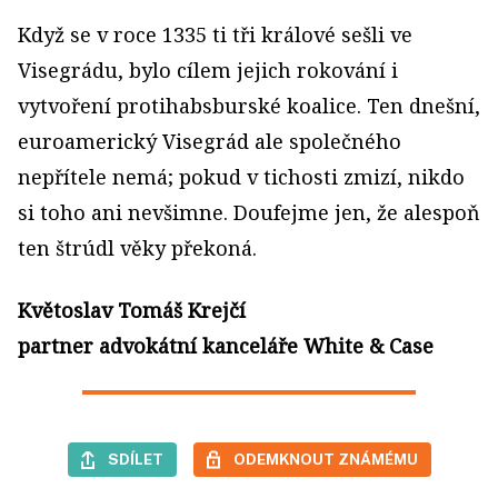
Když se v roce 1335 ti tři králové sešli ve
Visegrádu, bylo cílem jejich rokování i
vytvoření protihabsburské koalice. Ten dnešní,
euroamerický Visegrád ale společného
nepřítele nemá; pokud v tichosti zmizí, nikdo
si toho ani nevšimne. Doufejme jen, že alespoň
ten štrúdl věky překoná.
Květoslav Tomáš Krejčí
partner advokátní kanceláře White & Case
SDÍLET
ODEMKNOUT ZNÁMÉMU