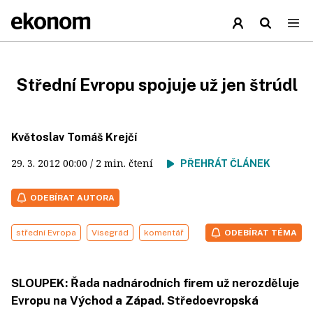
Střední Evropu spojuje už jen štrúdl
Květoslav Tomáš Krejčí
29. 3. 2012
00:00
/ 2 min. čtení
PŘEHRÁT ČLÁNEK
ODEBÍRAT AUTORA
střední Evropa
Visegrád
komentář
ODEBÍRAT TÉMA
SLOUPEK: Řada nadnárodních firem už nerozděluje
Evropu na Východ a Západ. Středoevropská