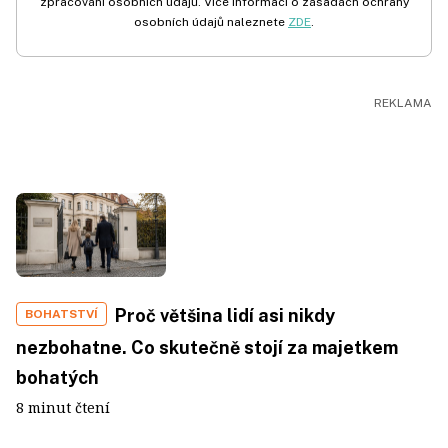
zpracování osobních údajů. Více informací o zásadách ochrany
osobních údajů naleznete
ZDE
.
Proč většina lidí asi nikdy
BOHATSTVÍ
nezbohatne. Co skutečně stojí za majetkem
bohatých
8 minut čtení