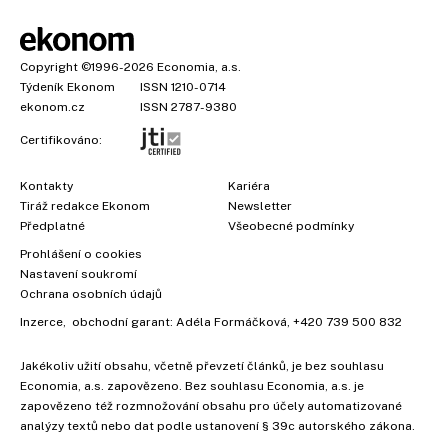
Copyright
©1996-2026
Economia, a.s.
Týdeník Ekonom
ISSN 1210-0714
ekonom.cz
ISSN 2787-9380
Certifikováno:
Kontakty
Kariéra
Tiráž redakce Ekonom
Newsletter
Předplatné
Všeobecné podmínky
Prohlášení o cookies
Nastavení soukromí
Ochrana osobních údajů
Inzerce
, obchodní garant:
Adéla Formáčková
,
+420 739 500 832
Jakékoliv užití obsahu, včetně převzetí článků, je bez souhlasu
Economia, a.s. zapovězeno. Bez souhlasu Economia, a.s. je
zapovězeno též rozmnožování obsahu pro účely automatizované
analýzy textů nebo dat podle ustanovení § 39c autorského zákona.