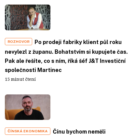
Po prodeji fabriky klient půl roku
ROZHOVOR
nevylezl z županu. Bohatstvím si kupujete čas.
Pak ale řešíte, co s ním, říká šéf J&T Investiční
společnosti Martinec
15 minut čtení
Čínu bychom neměli
ČÍNSKÁ EKONOMIKA