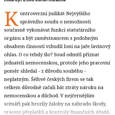
K
ontroverzní judikát Nejvyššího
správního soudu o nemožnosti
současně vykonávat funkci statutárního
orgánu a být zaměstnancem s podobným
obsahem činnosti vzbudil loni na jaře lavinový
ohlas. O co tehdy šlo? Soud odmítl přiznat
jednateli nemocenskou, protože jeho pracovní
poměr shledal - z důvodu souběhu -
neplatným. Šéfové českých firem se tak
celkem důvodně začali bát ztráty nároku na
nemocenskou a důchod. V nejčernějším
scénáři pak hrozily žaloby na náhradu škody,
vrácení přeplatků a kontroly finančních úřadů.