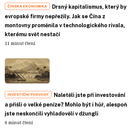
Drsný kapitalismus, který by
ČÍNSKÁ EKONOMIKA
evropské firmy nepřežily. Jak se Čína z
montovny proměnila v technologického rivala,
kterému svět nestačí
11 minut čtení
Naletěli jste při investování
INVESTIČNÍ PODVODY
a přišli o velké peníze? Mohlo být i hůř, alespoň
jste neskončili vyhladovělí v džungli
6 minut čtení