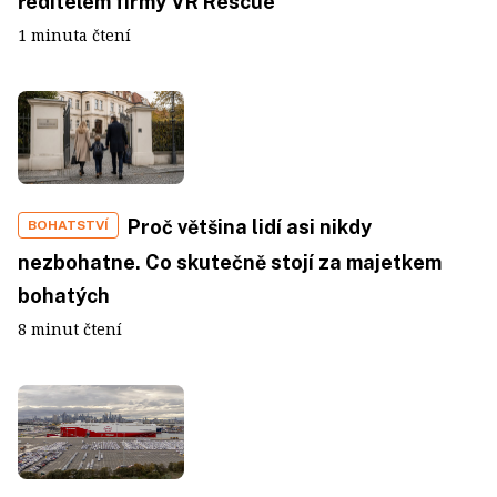
ředitelem firmy VR Rescue
1 minuta čtení
Proč většina lidí asi nikdy
BOHATSTVÍ
nezbohatne. Co skutečně stojí za majetkem
bohatých
8 minut čtení