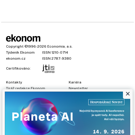
Copyright
©1996-2026
Economia, a.s.
Týdeník Ekonom
ISSN 1210-0714
ekonom.cz
ISSN 2787-9380
Certifikováno:
Kontakty
Kariéra
Tiráž redakce Ekonom
Newsletter
×
Předplatné
Všeobecné podmínky
Prohlášení o cookies
Nastavení soukromí
Ochrana osobních údajů
Inzerce
, obchodní garant:
Adéla Formáčková
,
+420 739 500 832