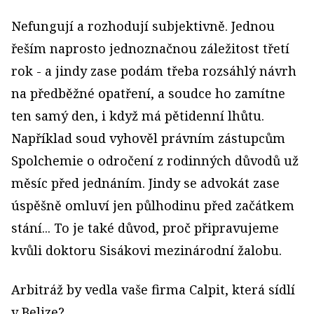
Nefungují a rozhodují subjektivně. Jednou
řeším naprosto jednoznačnou záležitost třetí
rok - a jindy zase podám třeba rozsáhlý návrh
na předběžné opatření, a soudce ho zamítne
ten samý den, i když má pětidenní lhůtu.
Například soud vyhověl právním zástupcům
Spolchemie o odročení z rodinných důvodů už
měsíc před jednáním. Jindy se advokát zase
úspěšně omluví jen půlhodinu před začátkem
stání... To je také důvod, proč připravujeme
kvůli doktoru Sisákovi mezinárodní žalobu.
Arbitráž by vedla vaše firma Calpit, která sídlí
v Belize?