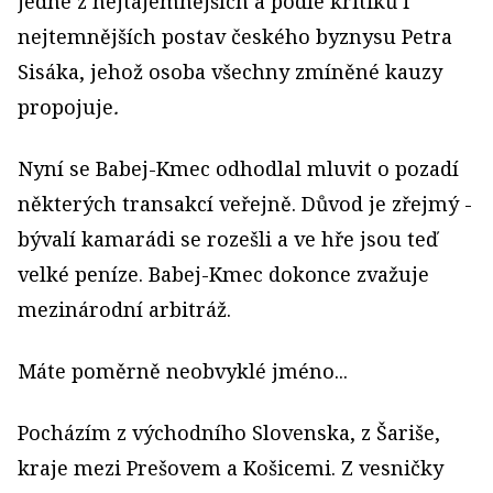
jedné z nejtajemnějších a podle kritiků i
nejtemnějších postav českého byznysu Petra
Sisáka, jehož osoba všechny zmíněné kauzy
propojuje
.
Nyní se Babej-Kmec odhodlal mluvit o pozadí
některých transakcí veřejně. Důvod je zřejmý -
bývalí kamarádi se rozešli a ve hře jsou teď
velké peníze. Babej-Kmec dokonce zvažuje
mezinárodní arbitráž.
Máte poměrně neobvyklé jméno...
Pocházím z východního Slovenska, z Šariše,
kraje mezi Prešovem a Košicemi. Z vesničky