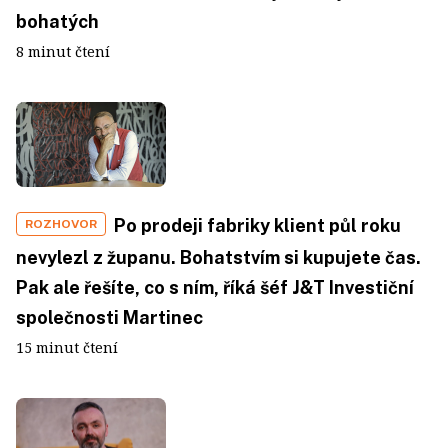
bohatých
8 minut čtení
Po prodeji fabriky klient půl roku
ROZHOVOR
nevylezl z županu. Bohatstvím si kupujete čas.
Pak ale řešíte, co s ním, říká šéf J&T Investiční
společnosti Martinec
15 minut čtení