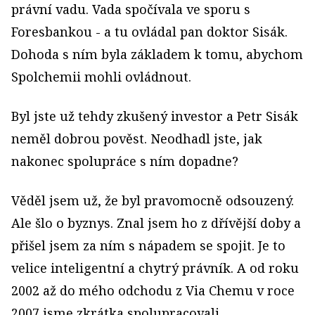
právní vadu. Vada spočívala ve sporu s
Foresbankou - a tu ovládal pan doktor Sisák.
Dohoda s ním byla základem k tomu, abychom
Spolchemii mohli ovládnout.
Byl jste už tehdy zkušený investor a Petr Sisák
neměl dobrou pověst. Neodhadl jste, jak
nakonec spolupráce s ním dopadne?
Věděl jsem už, že byl pravomocně odsouzený.
Ale šlo o byznys. Znal jsem ho z dřívější doby a
přišel jsem za ním s nápadem se spojit. Je to
velice inteligentní a chytrý právník. A od roku
2002 až do mého odchodu z Via Chemu v roce
2007 jsme zkrátka spolupracovali.