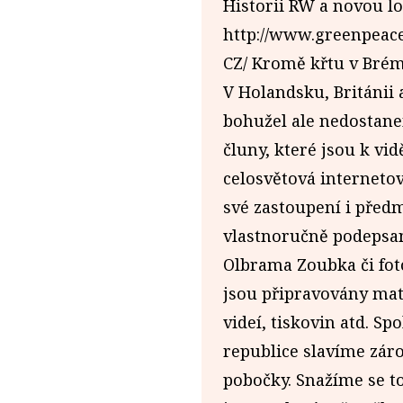
Historii RW a novou lo
http://www.greenpeace
CZ/ Kromě křtu v Brém
V Holandsku, Británii
bohužel ale nedostane
čluny, které jsou k vi
celosvětová internetov
své zastoupení i předm
vlastnoručně podepsan
Olbrama Zoubka či foto
jsou připravovány mate
videí, tiskovin atd. S
republice slavíme záro
pobočky. Snažíme se to