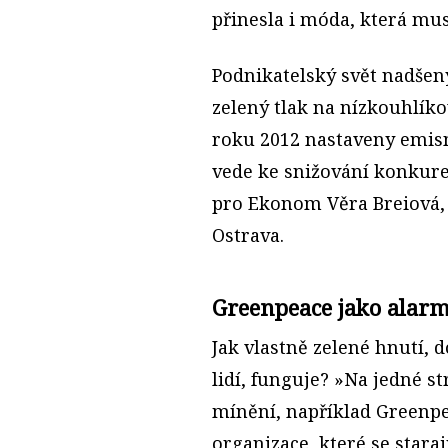
přinesla i móda, která muse
Podnikatelský svět nadše
zelený tlak na nízkouhlí
roku 2012 nastaveny emisní
vede ke snižování konkure
pro Ekonom Věra Breiová, 
Ostrava.
Greenpeace jako alar
Jak vlastně zelené hnutí, 
lidí, funguje? »Na jedné st
mínění, například Greenpe
organizace, které se stara