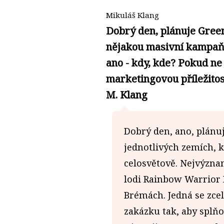
Mikuláš Klang
Dobrý den, plánuje Gree
nějakou masivní kampaň 
ano - kdy, kde? Pokud n
marketingovou příležitost
M. Klang
Dobrý den, ano, plánuj
jednotlivých zemích, 
celosvětově. Nejvýznam
lodi Rainbow Warrior II
Brémách. Jedná se zce
zakázku tak, aby splňo