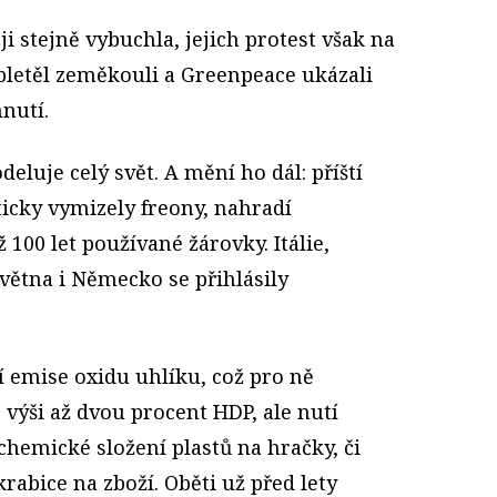
 stejně vybuchla, jejich protest však na
bletěl zeměkouli a Greenpeace ukázali
hnutí.
eluje celý svět. A mění ho dál: příští
ticky vymizely freony, nahradí
100 let používané žárovky. Itálie,
větna i Německo se přihlásily
í emise oxidu uhlíku, což pro ně
výši až dvou procent HDP, ale nutí
 chemické složení plastů na hračky, či
rabice na zboží. Oběti už před lety