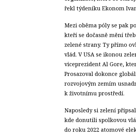
řekl týdeníku Ekonom Ivan
Mezi oběma póly se pak poh
kteří se dočasně mění třeb
zelené strany. Ty přímo o
vlád. V USA se ikonou zel
viceprezident Al Gore, kte
Prosazoval dokonce globál
rozvojovým zemím usnadn
k životnímu prostředí.
Naposledy si zelení přips
kde donutili spolkovou vl
do roku 2022 atomové elek