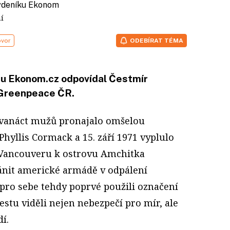
týdeníku Ekonom
tení
ovor
ODEBÍRAT TÉMA
ru Ekonom.cz odpovídal Čestmír
 Greenpeace ČR.
 dvanáct mužů pronajalo omšelou
Phyllis Cormack a 15. září 1971 vyplulo
Vancouveru k ostrovu Amchitka
ánit americké armádě v odpálení
í pro sebe tehdy poprvé použili označení
stu viděli nejen nebezpečí pro mír, ale
í.