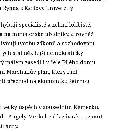
 Rynda z Karlovy Univerzity.
ybují specialisté a zelení lobbisté,
a na ministerské úředníky, a rovněž
vlivňují tvorbu zákonů a rozhodování
ených stal někdejší demokratický
rý málem zasedl i v čele Bílého domu.
ní Marshallův plán, který měl
it přechod na ekonomiku šetrnou
ali velký úspěch v sousedním Německu,
ádu Angely Merkelové k závazku uzavřít
trárny.