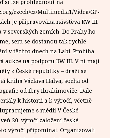
ď si lze prohlédnout na
.org/czech/cz/Multimedia1/Videa/GP-
ách je připravována návštěva RW III
 a v severských zemích. Do Prahy ho
me, sem se dostanou tak rychlé
dění v těchto dnech na Labi. Probíhá
á aukce na podporu RW III. V ní mají
ěty z České republiky – draží se
á kniha Václava Halva, socha od
grafie od Ibry Ibrahimoviče. Dále
riály k historii a k výročí, včetně
polupracujeme s médii V České
veň 20. výročí založení české
to výročí připomínat. Organizovali