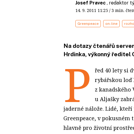
Josef Pravec
, redaktor 
14. 9. 2011
11:25
/ 3 min. č
Greenpeace
on-line
rozh
Na dotazy čtenářů serve
Hrdinka, výkonný ředitel
P
řed 40 lety si
rybářskou loď 
z kanadského 
u Aljašky zabr
jaderné nálože. Lidé, kteř
Greenpeace, v pokusném te
hlavně pro životní prostřed