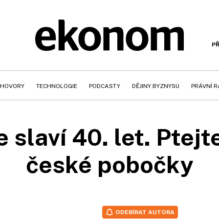
PŘ
HOVORY
TECHNOLOGIE
PODCASTY
DĚJINY BYZNYSU
PRÁVNÍ 
slaví 40. let. Ptejte
české pobočky
ODEBÍRAT AUTORA