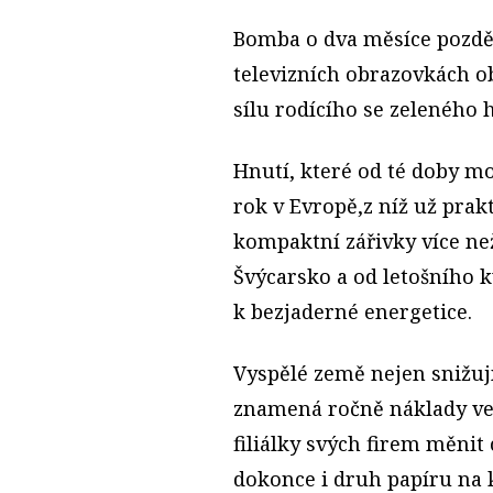
Bomba o dva měsíce později
televizních obrazovkách o
sílu rodícího se zeleného 
Hnutí, které od té doby mod
rok v Evropě,z níž už prak
kompaktní zářivky více než 
Švýcarsko a od letošního k
k bezjaderné energetice.
Vyspělé země nejen snižuj
znamená ročně náklady ve 
filiálky svých firem měnit
dokonce i druh papíru na k