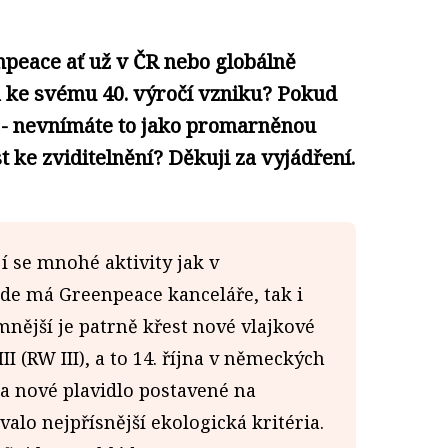
npeace ať už v ČR nebo globálně
ke svému 40. výročí vzniku? Pokud
e - nevnímáte to jako promarněnou
 ke zviditelnění? Děkuji za vyjádření.
í se mnohé aktivity jak v
kde má Greenpeace kanceláře, tak i
nější je patrně křest nové vlajkové
I (RW III), a to 14. října v německých
la nové plavidlo postavené na
valo nejpřísnější ekologická kritéria.