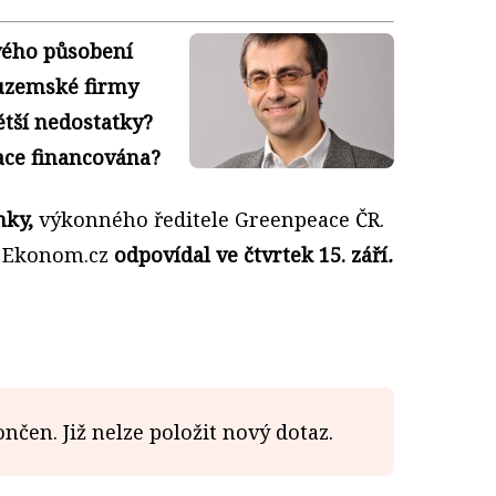
svého působení
tuzemské firmy
ětší nedostatky?
ace financována?
nky,
výkonného ředitele Greenpeace ČR.
u Ekonom.cz
odpovídal ve čtvrtek 15. září
.
nčen. Již nelze položit nový dotaz.