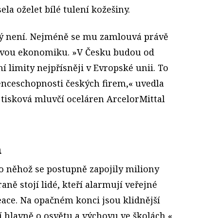
la oželet bílé tulení kožešiny.
ný není. Nejméně se mu zamlouvá právě
kovou ekonomiku. »V Česku budou od
 limity nejpřísněji v Evropské unii. To
nceschopnosti českých firem,« uvedla
tisková mluvčí oceláren ArcelorMittal
m
do něhož se postupně zapojily miliony
raně stojí lidé, kteří alarmují veřejné
ace. Na opačném konci jsou klidnější
jí hlavně o osvětu a výchovu ve školách,«