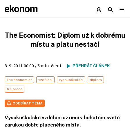
The Economist: Diplom už k dobrému
místu a platu nestačí
8. 9. 2011
00:00
/ 5 min. čtení
PŘEHRÁT ČLÁNEK
The Economist
vzdělání
vysokoškoláci
diplom
trh práce
ODEBÍRAT TÉMA
Vysokoškolské vzdělání už není v bohatém světě
zárukou dobře placeného místa.