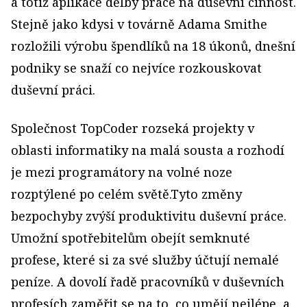
a totiž aplikace dělby práce na duševní činnost.
Stejně jako kdysi v továrně Adama Smithe
rozložili výrobu špendlíků na 18 úkonů, dnešní
podniky se snaží co nejvíce rozkouskovat
duševní práci.
Společnost TopCoder rozseká projekty v
oblasti informatiky na malá sousta a rozhodí
je mezi programátory na volné noze
rozptýlené po celém světě.Tyto změny
bezpochyby zvýší produktivitu duševní práce.
Umožní spotřebitelům obejít semknuté
profese, které si za své služby účtují nemalé
peníze. A dovolí řadě pracovníků v duševních
profesích zaměřit se na to, co umějí nejlépe, a