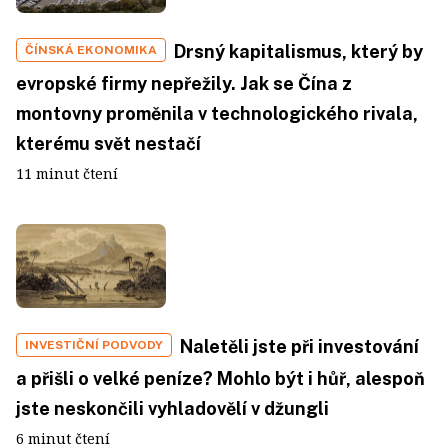
Drsný kapitalismus, který by
ČÍNSKÁ EKONOMIKA
evropské firmy nepřežily. Jak se Čína z
montovny proměnila v technologického rivala,
kterému svět nestačí
11 minut čtení
Naletěli jste při investování
INVESTIČNÍ PODVODY
a přišli o velké peníze? Mohlo být i hůř, alespoň
jste neskončili vyhladovělí v džungli
6 minut čtení