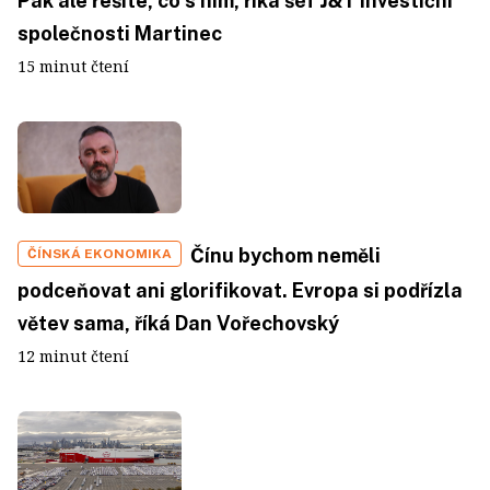
Pak ale řešíte, co s ním, říká šéf J&T Investiční
společnosti Martinec
15 minut čtení
Čínu bychom neměli
ČÍNSKÁ EKONOMIKA
podceňovat ani glorifikovat. Evropa si podřízla
větev sama, říká Dan Vořechovský
12 minut čtení