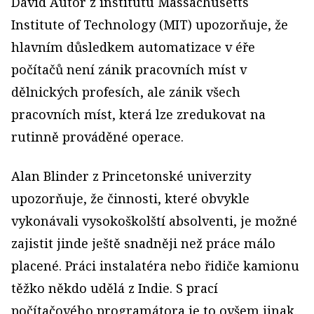
David Autor z institutu Massachusetts
Institute of Technology (MIT) upozorňuje, že
hlavním důsledkem automatizace v éře
počítačů není zánik pracovních míst v
dělnických profesích, ale zánik všech
pracovních míst, která lze zredukovat na
rutinně prováděné operace.
Alan Blinder z Princetonské univerzity
upozorňuje, že činnosti, které obvykle
vykonávali vysokoškolští absolventi, je možné
zajistit jinde ještě snadněji než práce málo
placené. Práci instalatéra nebo řidiče kamionu
těžko někdo udělá z Indie. S prací
počítačového programátora je to ovšem jinak.