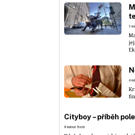
M
t
3 m
Ma
je
Ek
N
4 m
Kr
fi
Cityboy – příběh pol
8 minut čtení