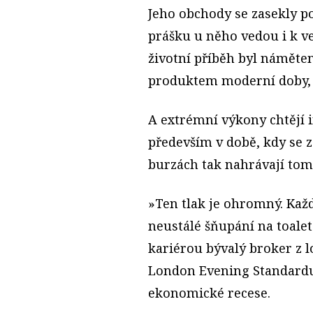
Jeho obchody se zasekly pot
prášku u něho vedou i k v
životní příběh byl námět
produktem moderní doby, 
A extrémní výkony chtějí 
především v době, kdy se z
burzách tak nahrávají tom
»Ten tlak je ohromný. Každ
neustálé šňupání na toale
kariérou bývalý broker z 
London Evening Standardu p
ekonomické recese.