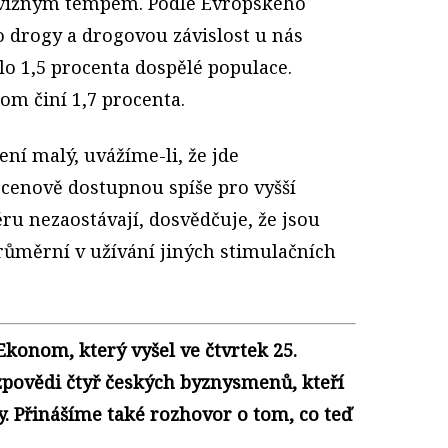
svižným tempem. Podle Evropského
 drogy a drogovou závislost u nás
o 1,5 procenta dospělé populace.
om činí 1,7 procenta.
ení malý, uvážíme-li, že jde
 cenově dostupnou spíše pro vyšší
ěru nezaostávají, dosvědčuje, že jsou
růměrní v užívání jiných stimulačních
konom, který vyšel ve čtvrtek 25.
zpovědi čtyř českých byznysmenů, kteří
y. Přinášíme také rozhovor o tom, co teď