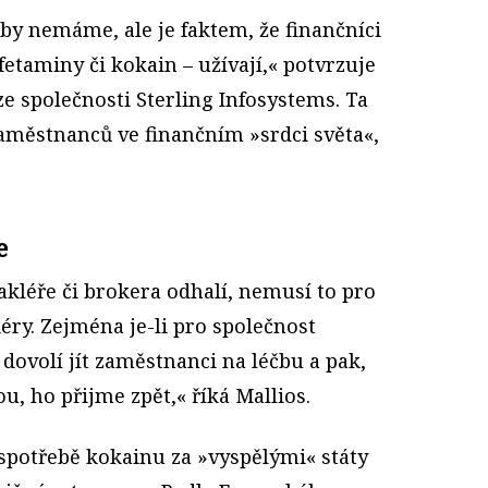
oby nemáme, ale je faktem, že finančníci
etaminy či kokain – užívají,« potvrzuje
e společnosti Sterling Infosystems. Ta
zaměstnanců ve finančním »srdci světa«,
e
akléře či brokera odhalí, nemusí to pro
ry. Zejména je-li pro společnost
a dovolí jít zaměstnanci na léčbu a pak,
u, ho přijme zpět,« říká Mallios.
 spotřebě kokainu za »vyspělými« státy