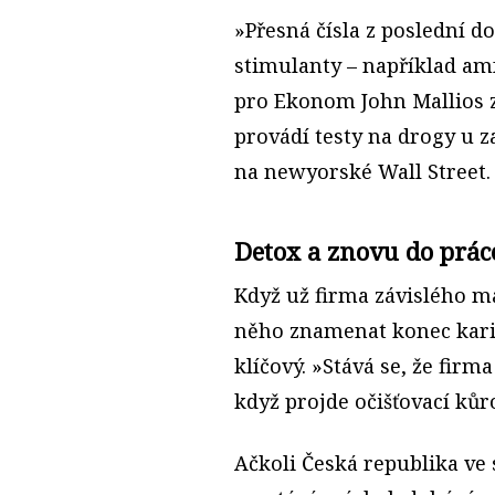
»Přesná čísla z poslední d
stimulanty – například amf
pro Ekonom John Mallios z
provádí testy na drogy u 
na newyorské Wall Street.
Detox a znovu do prác
Když už firma závislého m
něho znamenat konec karié
klíčový. »Stává se, že firm
když projde očišťovací kůro
Ačkoli Česká republika ve