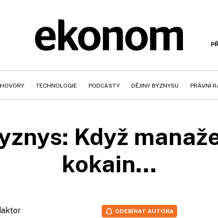
PŘ
HOVORY
TECHNOLOGIE
PODCASTY
DĚJINY BYZNYSU
PRÁVNÍ 
byznys: Když manaže
kokain...
daktor
ODEBÍRAT AUTORA