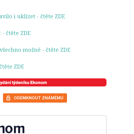
vilo i uklízet
- čtěte ZDE
t
- čtěte ZDE
m všechno možné
- čtěte ZDE
čtěte ZDE
ODEMKNOUT ZNÁMÉMU