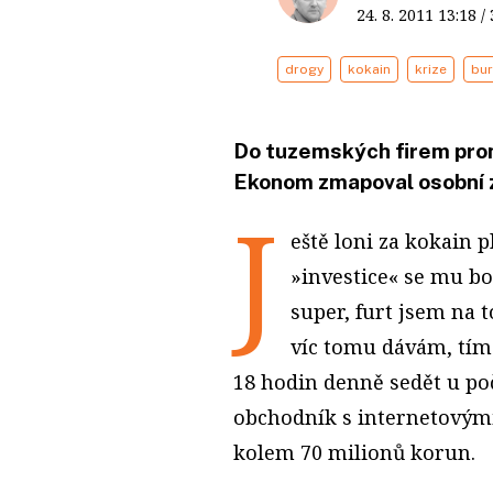
24. 8. 2011
13:18
/
drogy
kokain
krize
bu
Do tuzemských firem proni
Ekonom zmapoval osobní z
J
eště loni za kokain p
»investice« se mu bo
super, furt jsem na 
víc tomu dávám, tím 
18 hodin denně sedět u po
obchodník s internetovým
kolem 70 milionů korun.