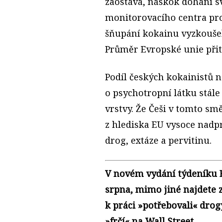
zaostává, náskok dohání 
monitorovacího centra pro
šňupání kokainu vyzkoušel
Průměr Evropské unie přit
Podíl českých kokainistů n
o psychotropní látku stále
vrstvy. Že Češi v tomto sm
z hlediska EU vysoce nadp
drog, extáze a pervitinu.
V novém vydání týdeníku E
srpna, mimo jiné najdete 
k práci »potřebovali« drog
»frčí« na Wall Street.