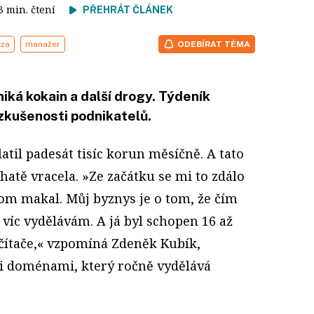
 3 min. čtení
PŘEHRÁT ČLÁNEK
rza
manažer
ODEBÍRAT TÉMA
ká kokain a další drogy. Týdeník
kušenosti podnikatelů.
latil padesát tisíc korun měsíčně. A tato
hatě vracela. »Ze začátku se mi to zdálo
tom makal. Můj byznys je o tom, že čím
víc vydělávám. A já byl schopen 16 až
čítače,« vzpomíná Zdeněk Kubík,
i doménami, který ročně vydělává