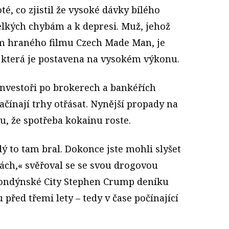
é, co zjistil že vysoké dávky bílého
elkých chybám a k depresi. Muž, jehož
em hraného filmu Czech Made Man, je
která je postavena na vysokém výkonu.
investoři po brokerech a bankéřích
ačínají trhy otřásat. Nynější propady na
u, že spotřeba kokainu roste.
ý to tam bral. Dokonce jste mohli slyšet
tách,« svěřoval se se svou drogovou
londýnské City Stephen Crump deníku
řed třemi lety – tedy v čase počínající