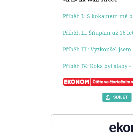
Příběh I.: S kokainem mě ba
Příběh II.: Šňupám už 16 le
Příběh III.: Vyzkoušel jse
Příběh IV.: Koks byl slabý
- 
SDÍLET