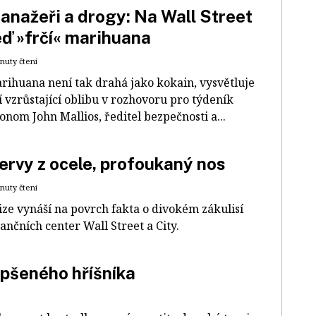
anažeři a drogy: Na Wall Street
eď »frčí« marihuana
inuty čtení
rihuana není tak drahá jako kokain, vysvětluje
jí vzrůstající oblibu v rozhovoru pro týdeník
onom John Mallios, ředitel bezpečnosti a...
ervy z ocele, profoukaný nos
inuty čtení
ize vynáší na povrch fakta o divokém zákulisí
nančních center Wall Street a City.
epšeného hříšníka