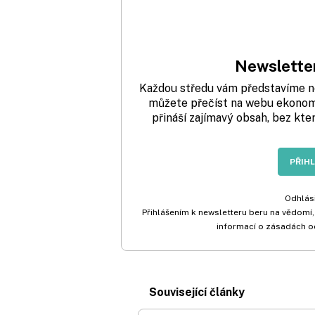
Newsletter
Každou středu vám představíme nej
můžete přečíst na webu ekonom.
přináší zajímavý obsah, bez kte
PŘIH
Odhlási
Přihlášením k newsletteru beru na vědomí,
informací o zásadách o
Související články