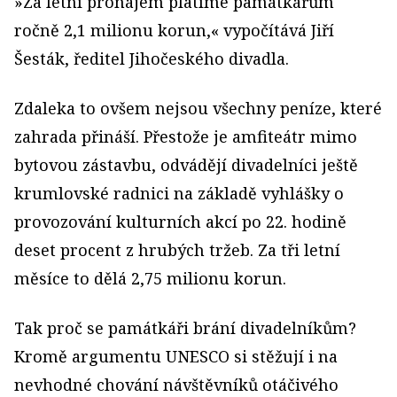
»Za letní pronájem platíme památkářům
ročně 2,1 milionu korun,« vypočítává Jiří
Šesták, ředitel Jihočeského divadla.
Zdaleka to ovšem nejsou všechny peníze, které
zahrada přináší. Přestože je amfiteátr mimo
bytovou zástavbu, odvádějí divadelníci ještě
krumlovské radnici na základě vyhlášky o
provozování kulturních akcí po 22. hodině
deset procent z hrubých tržeb. Za tři letní
měsíce to dělá 2,75 milionu korun.
Tak proč se památkáři brání divadelníkům?
Kromě argumentu UNESCO si stěžují i na
nevhodné chování návštěvníků otáčivého