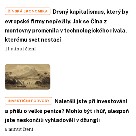
Drsný kapitalismus, který by
ČÍNSKÁ EKONOMIKA
evropské firmy nepřežily. Jak se Čína z
montovny proměnila v technologického rivala,
kterému svět nestačí
11 minut čtení
Naletěli jste při investování
INVESTIČNÍ PODVODY
a přišli o velké peníze? Mohlo být i hůř, alespoň
jste neskončili vyhladovělí v džungli
6 minut čtení