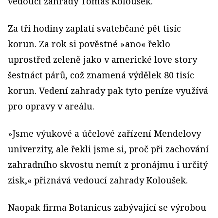
vedoucí zahrady Tomáš Koloušek.
Za tři hodiny zaplatí svatebčané pět tisíc
korun. Za rok si pověstné »ano« řeklo
uprostřed zeleně jako v americké love story
šestnáct párů, což znamená výdělek 80 tisíc
korun. Vedení zahrady pak tyto peníze využívá
pro opravy v areálu.
»Jsme výukové a účelové zařízení Mendelovy
univerzity, ale řekli jsme si, proč při zachování
zahradního skvostu nemít z pronájmu i určitý
zisk,« přiznává vedoucí zahrady Koloušek.
Naopak firma Botanicus zabývající se výrobou