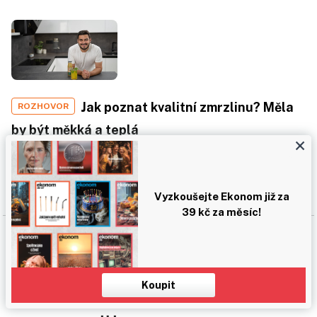
Jak poznat kvalitní zmrzlinu? Měla
ROZHOVOR
by být měkká a teplá
×
8 minut čtení
Vyzkoušejte Ekonom již za
39 kč za měsíc!
Copyright
©1996-2026
Economia, a.s.
Koupit
Týdeník Ekonom
ISSN 1210-0714
ekonom.cz
ISSN 2787-9380