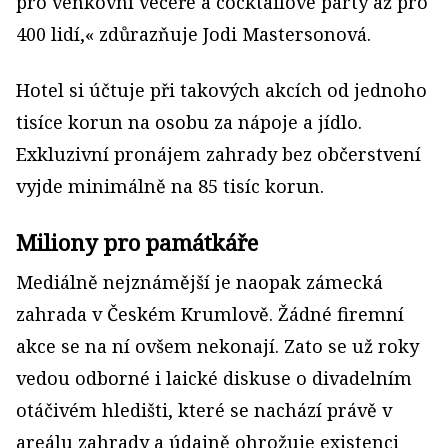
pro venkovní večeře a cocktailové party až pro
400 lidí,« zdůrazňuje Jodi Mastersonová.
Hotel si účtuje při takových akcích od jednoho
tisíce korun na osobu za nápoje a jídlo.
Exkluzivní pronájem zahrady bez občerstvení
vyjde minimálně na 85 tisíc korun.
Miliony pro památkáře
Mediálně nejznámější je naopak zámecká
zahrada v Českém Krumlově. Žádné firemní
akce se na ní ovšem nekonají. Zato se už roky
vedou odborné i laické diskuse o divadelním
otáčivém hledišti, které se nachází právě v
areálu zahrady a údajně ohrožuje existenci