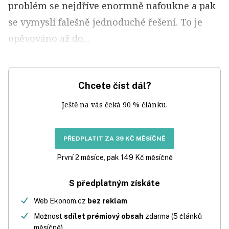
problém se nejdříve enormně nafoukne a pak
se vymyslí falešně jednoduché řešení. To je
opěvováno až do...
Chcete číst dál?
Ještě na vás čeká 90 % článku.
PŘEDPLATIT ZA 39 KČ MĚSÍČNĚ
První 2 měsíce, pak 149 Kč měsíčně
S předplatným získáte
Web Ekonom.cz
bez reklam
Možnost
sdílet prémiový obsah
zdarma (5 článků
měsíčně)