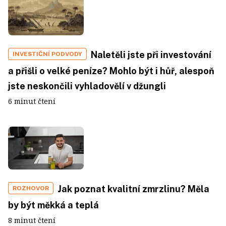
Naletěli jste při investování
INVESTIČNÍ PODVODY
a přišli o velké peníze? Mohlo být i hůř, alespoň
jste neskončili vyhladovělí v džungli
6 minut čtení
Jak poznat kvalitní zmrzlinu? Měla
ROZHOVOR
by být měkká a teplá
8 minut čtení