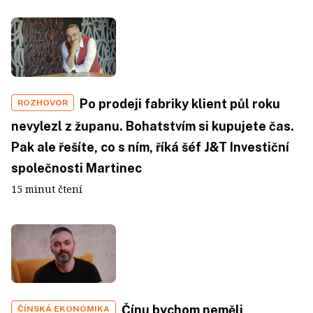
Po prodeji fabriky klient půl roku
ROZHOVOR
nevylezl z županu. Bohatstvím si kupujete čas.
Pak ale řešíte, co s ním, říká šéf J&T Investiční
společnosti Martinec
15 minut čtení
Čínu bychom neměli
ČÍNSKÁ EKONOMIKA