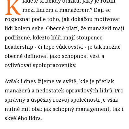
K
ladete si někdy otázku, jaký je rozdíl
mezi lídrem a manažerem? Dají se
rozpoznat podle toho, jak dokážou motivovat
lidi kolem sebe. Obecně platí, že manažeři mají
podřízené, kdežto lídři mají stoupence.
Leadership - či lépe vůdcovství - je tak možné
obecně definovat jako schopnost vést a
ovlivňovat spolupracovníky.
Avšak i dnes žijeme ve světě, kde je přetlak
manažerů a nedostatek opravdových lídrů. Pro
správný a úspěšný rozvoj společnosti je však
nutné mít oba: jak schopný management, tak i
skvělého lídra.