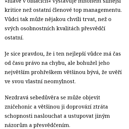
»hlavě v oblacích« vystavuje mnohem silnější
kritice než ostatní členové top managementu.
Vůdci tak může nějakou chvíli trvat, než o
svých osobnostních kvalitách přesvědčí
ostatní.
Je sice pravdou, že i ten nejlepší vůdce má čas
od času právo na chybu, ale bohužel jeho
největším prohřeškem většinou bývá, že uvěří
ve svou vlastní neomylnost.
Nezdravá sebedůvěra se může objevit
zničehonic a většinou ji doprovází ztráta
schopnosti naslouchat a ustupovat jiným
názorům a přesvědčením.