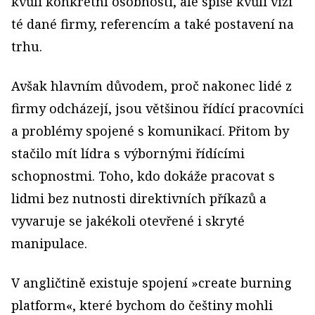
kvůli konkrétní osobnosti, ale spíše kvůli vizi
té dané firmy, referencím a také postavení na
trhu.
Avšak hlavním důvodem, proč nakonec lidé z
firmy odcházejí, jsou většinou řídící pracovníci
a problémy spojené s komunikací. Přitom by
stačilo mít lídra s výbornými řídícími
schopnostmi. Toho, kdo dokáže pracovat s
lidmi bez nutnosti direktivních příkazů a
vyvaruje se jakékoli otevřené i skryté
manipulace.
V angličtině existuje spojení »create burning
platform«, které bychom do češtiny mohli