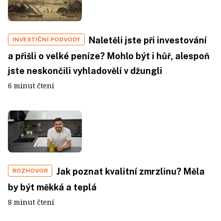
Naletěli jste při investování
INVESTIČNÍ PODVODY
a přišli o velké peníze? Mohlo být i hůř, alespoň
jste neskončili vyhladovělí v džungli
6 minut čtení
Jak poznat kvalitní zmrzlinu? Měla
ROZHOVOR
by být měkká a teplá
8 minut čtení