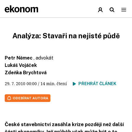
Analýza: Stavaři na nejisté půdě
Petr Němec
, advokát
Lukáš Vojáček
Zdeňka Brychtová
29. 7. 2010
00:00
/ 14 min. čtení
PŘEHRÁT ČLÁNEK
ODEBÍRAT AUTORA
České stavebnictví zasáhla krize později než další
části ekonomiky. Její průběh však může být o to