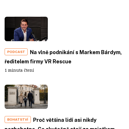
Na vlně podnikání s Markem Bárdym,
PODCAST
ředitelem firmy VR Rescue
1 minuta čtení
Proč většina lidí asi nikdy
BOHATSTVÍ