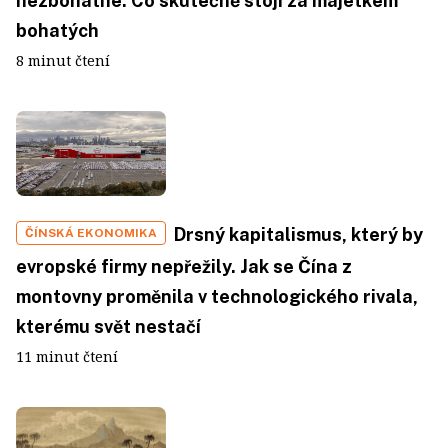
nezbohatne. Co skutečně stojí za majetkem
bohatých
8 minut čtení
Drsný kapitalismus, který by
ČÍNSKÁ EKONOMIKA
evropské firmy nepřežily. Jak se Čína z
montovny proměnila v technologického rivala,
kterému svět nestačí
11 minut čtení