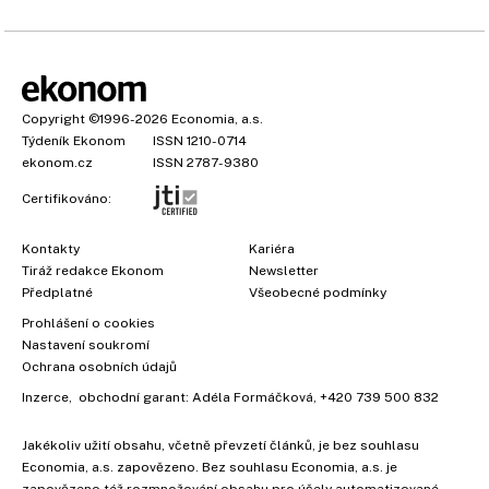
Copyright
©1996-2026
Economia, a.s.
Týdeník Ekonom
ISSN 1210-0714
ekonom.cz
ISSN 2787-9380
Certifikováno:
Kontakty
Kariéra
Tiráž redakce Ekonom
Newsletter
Předplatné
Všeobecné podmínky
Prohlášení o cookies
Nastavení soukromí
Ochrana osobních údajů
Inzerce
, obchodní garant:
Adéla Formáčková
,
+420 739 500 832
Jakékoliv užití obsahu, včetně převzetí článků, je bez souhlasu
Economia, a.s. zapovězeno. Bez souhlasu Economia, a.s. je
zapovězeno též rozmnožování obsahu pro účely automatizované