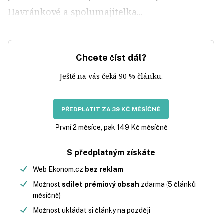
Havránkové a spolumajitelka...
Chcete číst dál?
Ještě na vás čeká 90 % článku.
PŘEDPLATIT ZA 39 KČ MĚSÍČNĚ
První 2 měsíce, pak 149 Kč měsíčně
S předplatným získáte
Web Ekonom.cz
bez reklam
Možnost
sdílet prémiový obsah
zdarma (5 článků
měsíčně)
Možnost ukládat si články na později