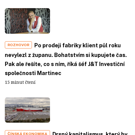
Po prodeji fabriky klient půl roku
ROZHOVOR
nevylezl z županu. Bohatstvím si kupujete čas.
Pak ale řešíte, co s ním, říká šéf J&T Investiční
společnosti Martinec
15 minut čtení
Drsný kapitalismus, který by
ČÍNSKÁ EKONOMIKA