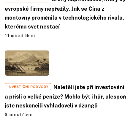
evropské firmy nepřežily. Jak se Čína z
montovny proměnila v technologického rivala,
kterému svět nestačí
11 minut čtení
Naletěli jste při investování
INVESTIČNÍ PODVODY
a přišli o velké peníze? Mohlo být i hůř, alespoň
jste neskončili vyhladovělí v džungli
6 minut čtení