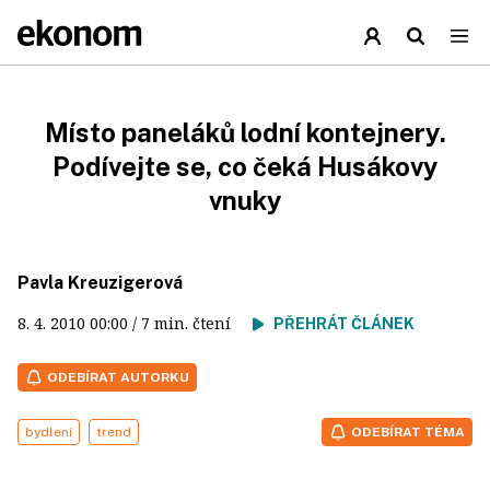
Místo paneláků lodní kontejnery.
Podívejte se, co čeká Husákovy
vnuky
Pavla Kreuzigerová
8. 4. 2010
00:00
/ 7 min. čtení
PŘEHRÁT ČLÁNEK
ODEBÍRAT AUTORKU
bydlení
trend
ODEBÍRAT TÉMA