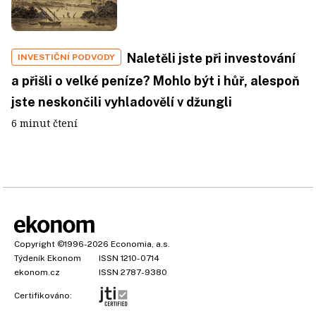
Naletěli jste při investování
INVESTIČNÍ PODVODY
a přišli o velké peníze? Mohlo být i hůř, alespoň
jste neskončili vyhladovělí v džungli
6 minut čtení
Copyright
©1996-2026
Economia, a.s.
Týdeník Ekonom
ISSN 1210-0714
ekonom.cz
ISSN 2787-9380
Certifikováno: