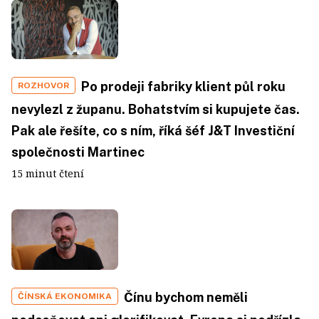
Po prodeji fabriky klient půl roku
ROZHOVOR
nevylezl z županu. Bohatstvím si kupujete čas.
Pak ale řešíte, co s ním, říká šéf J&T Investiční
společnosti Martinec
15 minut čtení
Čínu bychom neměli
ČÍNSKÁ EKONOMIKA