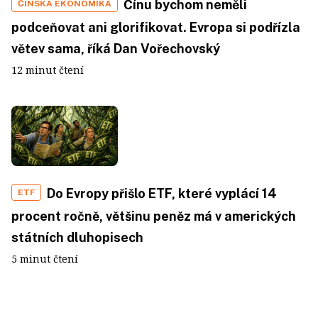
Čínu bychom neměli
ČÍNSKÁ EKONOMIKA
podceňovat ani glorifikovat. Evropa si podřízla
větev sama, říká Dan Vořechovský
12 minut čtení
Do Evropy přišlo ETF, které vyplácí 14
ETF
procent ročně, většinu peněz má v amerických
státních dluhopisech
5 minut čtení