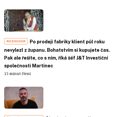
Po prodeji fabriky klient půl roku
ROZHOVOR
nevylezl z županu. Bohatstvím si kupujete čas.
Pak ale řešíte, co s ním, říká šéf J&T Investiční
společnosti Martinec
15 minut čtení