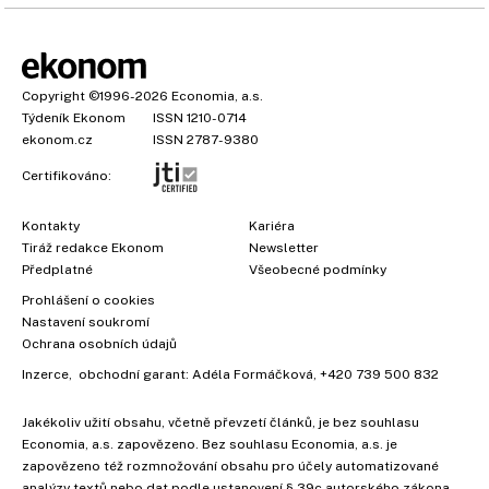
Copyright
©1996-2026
Economia, a.s.
Týdeník Ekonom
ISSN 1210-0714
ekonom.cz
ISSN 2787-9380
Certifikováno:
Kontakty
Kariéra
Tiráž redakce Ekonom
Newsletter
Předplatné
Všeobecné podmínky
Prohlášení o cookies
Nastavení soukromí
Ochrana osobních údajů
Inzerce
, obchodní garant:
Adéla Formáčková
,
+420 739 500 832
Jakékoliv užití obsahu, včetně převzetí článků, je bez souhlasu
Economia, a.s. zapovězeno. Bez souhlasu Economia, a.s. je
zapovězeno též rozmnožování obsahu pro účely automatizované
analýzy textů nebo dat podle ustanovení § 39c autorského zákona.