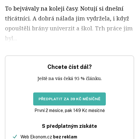
To bejvávaly na koleji časy. Notují si dnešní
třicátníci. A dobrá nálada jim vydržela, i když
opouštěli brány univerzit a škol. Trh práce jim
byl...
Chcete číst dál?
Ještě na vás čeká 95 % článku.
PŘEDPLATIT ZA 39 KČ MĚSÍČNĚ
První 2 měsíce, pak 149 Kč měsíčně
S předplatným získáte
Web Ekonom.cz
bez reklam