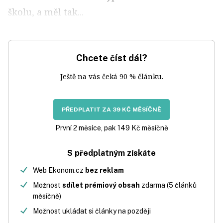
školu, a měl tak...
Chcete číst dál?
Ještě na vás čeká 90 % článku.
PŘEDPLATIT ZA 39 KČ MĚSÍČNĚ
První 2 měsíce, pak 149 Kč měsíčně
S předplatným získáte
Web Ekonom.cz
bez reklam
Možnost
sdílet prémiový obsah
zdarma (5 článků
měsíčně)
Možnost ukládat si články na později