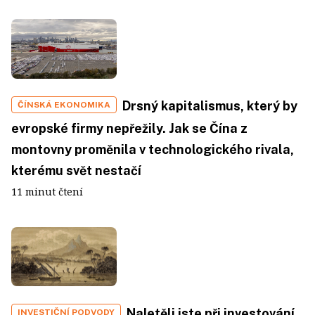
Drsný kapitalismus, který by
ČÍNSKÁ EKONOMIKA
evropské firmy nepřežily. Jak se Čína z
montovny proměnila v technologického rivala,
kterému svět nestačí
11 minut čtení
Naletěli jste při investování
INVESTIČNÍ PODVODY