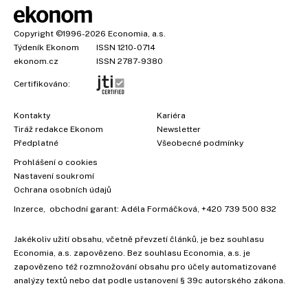
Copyright
©1996-2026
Economia, a.s.
Týdeník Ekonom
ISSN 1210-0714
ekonom.cz
ISSN 2787-9380
Certifikováno:
Kontakty
Kariéra
Tiráž redakce Ekonom
Newsletter
Předplatné
Všeobecné podmínky
Prohlášení o cookies
Nastavení soukromí
Ochrana osobních údajů
Inzerce
, obchodní garant:
Adéla Formáčková
,
+420 739 500 832
Jakékoliv užití obsahu, včetně převzetí článků, je bez souhlasu
Economia, a.s. zapovězeno. Bez souhlasu Economia, a.s. je
zapovězeno též rozmnožování obsahu pro účely automatizované
analýzy textů nebo dat podle ustanovení § 39c autorského zákona.