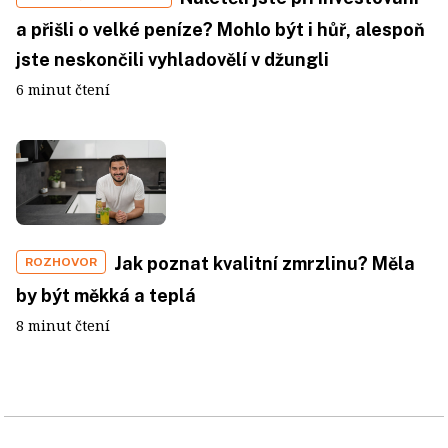
a přišli o velké peníze? Mohlo být i hůř, alespoň
jste neskončili vyhladovělí v džungli
6 minut čtení
Jak poznat kvalitní zmrzlinu? Měla
ROZHOVOR
by být měkká a teplá
8 minut čtení