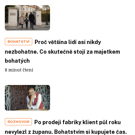
Proč většina lidí asi nikdy
BOHATSTVÍ
nezbohatne. Co skutečně stojí za majetkem
bohatých
8 minut čtení
Po prodeji fabriky klient půl roku
ROZHOVOR
nevylezl z županu. Bohatstvím si kupujete čas.