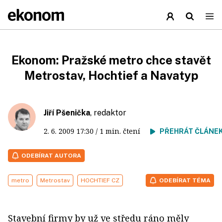
Ekonom: Pražské metro chce stavět
Metrostav, Hochtief a Navatyp
Jiří Pšenička
, redaktor
2. 6. 2009
17:30
/ 1 min. čtení
PŘEHRÁT ČLÁNE
ODEBÍRAT AUTORA
metro
Metrostav
HOCHTIEF CZ
ODEBÍRAT TÉMA
Stavební firmy by už ve středu ráno měly