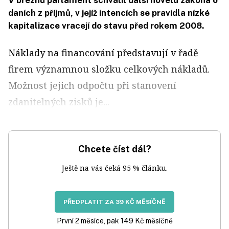
V březnu parlament schválil další novelu zákona o
daních z příjmů, v jejíž intencích se pravidla nízké
kapitalizace vracejí do stavu před rokem 2008.
Náklady na financování představují v řadě
firem významnou složku celkových nákladů.
Možnost jejich odpočtu při stanovení
zdanitelných zisků je...
Chcete číst dál?
Ještě na vás čeká 95 % článku.
PŘEDPLATIT ZA 39 KČ MĚSÍČNĚ
První 2 měsíce, pak 149 Kč měsíčně