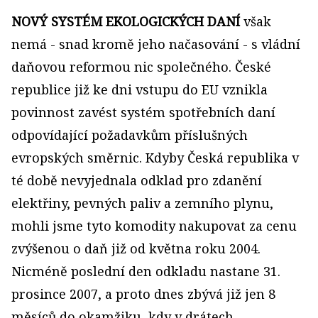
NOVÝ SYSTÉM EKOLOGICKÝCH DANÍ
však
nemá - snad kromě jeho načasování - s vládní
daňovou reformou nic společného. České
republice již ke dni vstupu do EU vznikla
povinnost zavést systém spotřebních daní
odpovídající požadavkům příslušných
evropských směrnic. Kdyby Česká republika v
té době nevyjednala odklad pro zdanění
elektřiny, pevných paliv a zemního plynu,
mohli jsme tyto komodity nakupovat za cenu
zvýšenou o daň již od května roku 2004.
Nicméně poslední den odkladu nastane 31.
prosince 2007, a proto dnes zbývá již jen 8
měsíců do okamžiku, kdy v drátech