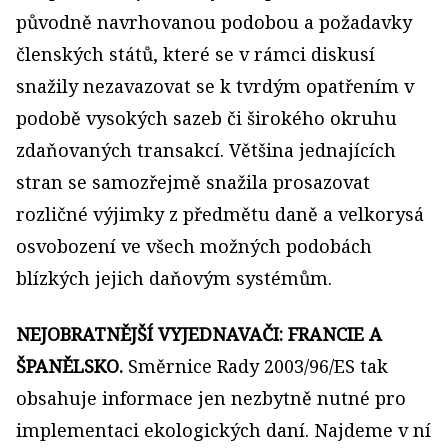
původně navrhovanou podobou a požadavky
členských států, které se v rámci diskusí
snažily nezavazovat se k tvrdým opatřením v
podobě vysokých sazeb či širokého okruhu
zdaňovaných transakcí. Většina jednajících
stran se samozřejmě snažila prosazovat
rozličné výjimky z předmětu daně a velkorysá
osvobození ve všech možných podobách
blízkých jejich daňovým systémům.
NEJOBRATNĚJŠÍ VYJEDNAVAČI: FRANCIE A
ŠPANĚLSKO.
Směrnice Rady 2003/96/ES tak
obsahuje informace jen nezbytně nutné pro
implementaci ekologických daní. Najdeme v ní