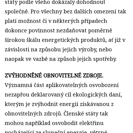
státy podle všeho dokázaly dohodnout
společně. Pro všechny bez dalších omezení tak
platí možnost či v některých případech
dokonce povinnost nezdaňovat poměrně
širokou škálu energetických produktů, ať již v
závislosti na způsobu jejich výroby, nebo
naopak ve vazbě na způsob jejich spotřeby.
ZVÝHODNĚNÉ OBNOVITELNÉ ZDROJE.
Významná část aplikovatelných osvobození
nezapřou deklarovaný cíl ekologických daní,
kterým je zvýhodnit energii získávanou z
obnovitelných zdrojů. Členské státy tak
mohou například osvobodit elektřinu
pocházející ze sluneční energie, větrné