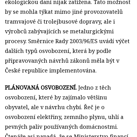
ekologickou daní nijak zatížena. Tato možnost
by se mohla týkat mimo jiné provozovatelů
tramvajové či trolejbusové dopravy, ale i
výrobců zabývajících se metalurgickými
procesy. Směrnice Rady 2003/96/ES uvádí výčet
dalších typů osvobození, která by podle
připravovaných návrhů zákonů měla být v
České republice implementována.
PLÁNOVANÁ OSVOBOZENÍ.
Jedno z těch
osvobození, které by zajímalo většinu
obyvatel, ale v návrhu chybí. Řeč je o
osvobození elektřiny, zemního plynu, uhlí a
pevných paliv používaných domácnostmi.
Čtenáře asi napadá, že se Ministerstvo financí