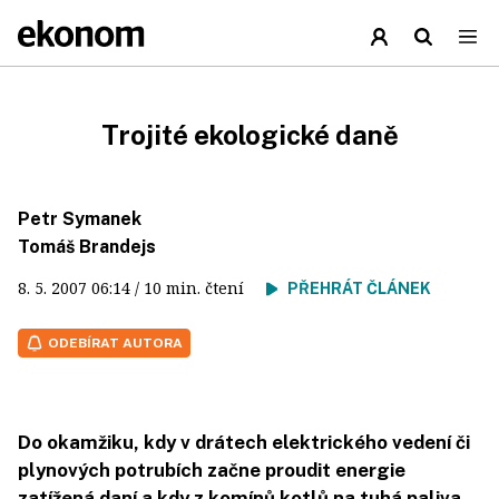
Trojité ekologické daně
Petr Symanek
Tomáš Brandejs
8. 5. 2007
06:14
/ 10 min. čtení
PŘEHRÁT ČLÁNEK
ODEBÍRAT AUTORA
Do okamžiku, kdy v drátech elektrického vedení či
plynových potrubích začne proudit energie
zatížená daní a kdy z komínů kotlů na tuhá paliva