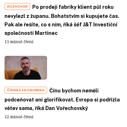
Po prodeji fabriky klient půl roku
ROZHOVOR
nevylezl z županu. Bohatstvím si kupujete čas.
Pak ale řešíte, co s ním, říká šéf J&T Investiční
společnosti Martinec
15 minut čtení
Čínu bychom neměli
ČÍNSKÁ EKONOMIKA
podceňovat ani glorifikovat. Evropa si podřízla
větev sama, říká Dan Vořechovský
12 minut čtení