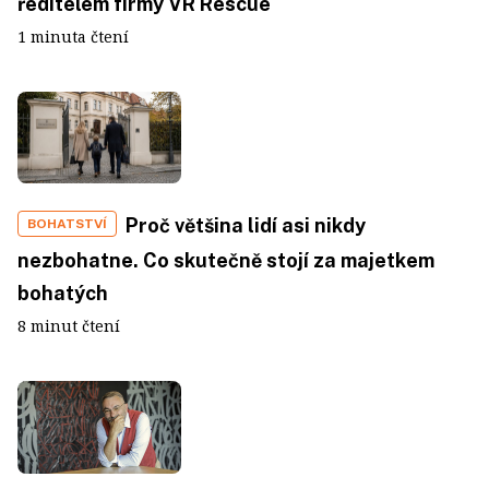
ředitelem firmy VR Rescue
1 minuta čtení
Proč většina lidí asi nikdy
BOHATSTVÍ
nezbohatne. Co skutečně stojí za majetkem
bohatých
8 minut čtení