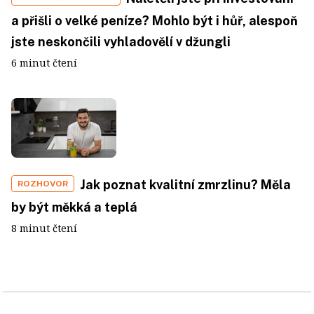
a přišli o velké peníze? Mohlo být i hůř, alespoň
jste neskončili vyhladovělí v džungli
6 minut čtení
Jak poznat kvalitní zmrzlinu? Měla
ROZHOVOR
by být měkká a teplá
8 minut čtení