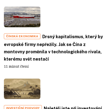
Drsný kapitalismus, který by
ČÍNSKÁ EKONOMIKA
evropské firmy nepřežily. Jak se Čína z
montovny proměnila v technologického rivala,
kterému svět nestačí
11 minut čtení
Naletěli jste při investování
INVESTIČNÍ PODVODY