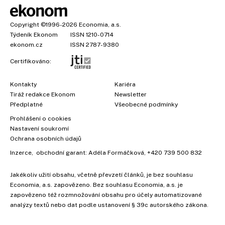
Copyright
©1996-2026
Economia, a.s.
Týdeník Ekonom
ISSN 1210-0714
ekonom.cz
ISSN 2787-9380
Certifikováno:
Kontakty
Kariéra
Tiráž redakce Ekonom
Newsletter
Předplatné
Všeobecné podmínky
Prohlášení o cookies
Nastavení soukromí
Ochrana osobních údajů
Inzerce
, obchodní garant:
Adéla Formáčková
,
+420 739 500 832
Jakékoliv užití obsahu, včetně převzetí článků, je bez souhlasu
Economia, a.s. zapovězeno. Bez souhlasu Economia, a.s. je
zapovězeno též rozmnožování obsahu pro účely automatizované
analýzy textů nebo dat podle ustanovení § 39c autorského zákona.