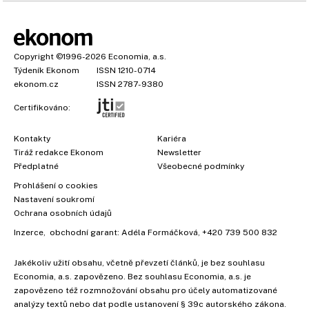
Copyright
©1996-2026
Economia, a.s.
Týdeník Ekonom
ISSN 1210-0714
ekonom.cz
ISSN 2787-9380
Certifikováno:
Kontakty
Kariéra
Tiráž redakce Ekonom
Newsletter
Předplatné
Všeobecné podmínky
Prohlášení o cookies
Nastavení soukromí
Ochrana osobních údajů
Inzerce
, obchodní garant:
Adéla Formáčková
,
+420 739 500 832
Jakékoliv užití obsahu, včetně převzetí článků, je bez souhlasu
Economia, a.s. zapovězeno. Bez souhlasu Economia, a.s. je
zapovězeno též rozmnožování obsahu pro účely automatizované
analýzy textů nebo dat podle ustanovení § 39c autorského zákona.